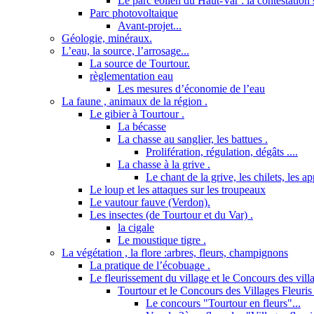
Le parc éolien du Haut-Var : la contestation s
Parc photovoltaique
Avant-projet...
Géologie, minéraux.
L’eau, la source, l’arrosage...
La source de Tourtour.
règlementation eau
Les mesures d’économie de l’eau
La faune , animaux de la région .
Le gibier à Tourtour .
La bécasse
La chasse au sanglier, les battues .
Prolifération, régulation, dégâts ....
La chasse à la grive .
Le chant de la grive, les chilets, les a
Le loup et les attaques sur les troupeaux
Le vautour fauve (Verdon).
Les insectes (de Tourtour et du Var) .
la cigale
Le moustique tigre .
La végétation , la flore :arbres, fleurs, champignons
La pratique de l’écobuage .
Le fleurissement du village et le Concours des villa
Tourtour et le Concours des Villages Fleuris 
Le concours "Tourtour en fleurs"...