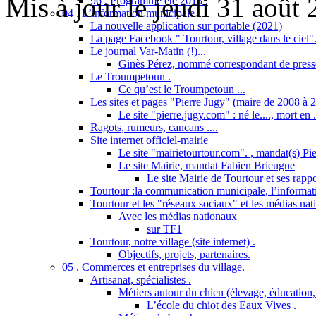
Mis à jour le jeudi 31 août
96 . Programme été 2013 .
04 . L’information municipale .
La nouvelle application sur portable (2021)
La page Facebook " Tourtour, village dans le ciel"
Le journal Var-Matin (!)...
Ginès Pérez, nommé correspondant de presse
Le Troumpetoun .
Ce qu’est le Troumpetoun ...
Les sites et pages "Pierre Jugy" (maire de 2008 à 2
Le site "pierre.jugy.com" : né le...., mort en ..
Ragots, rumeurs, cancans ....
Site internet officiel-mairie
Le site "mairietourtour.com". , mandat(s) Pi
Le site Mairie, mandat Fabien Brieugne
Le site Mairie de Tourtour et ses rapp
Tourtour :la communication municipale, l’informati
Tourtour et les "réseaux sociaux" et les médias nat
Avec les médias nationaux
sur TF1
Tourtour, notre village (site internet) .
Objectifs, projets, partenaires.
05 . Commerces et entreprises du village.
Artisanat, spécialistes .
Métiers autour du chien (élevage, éducation, 
L’école du chiot des Eaux Vives .