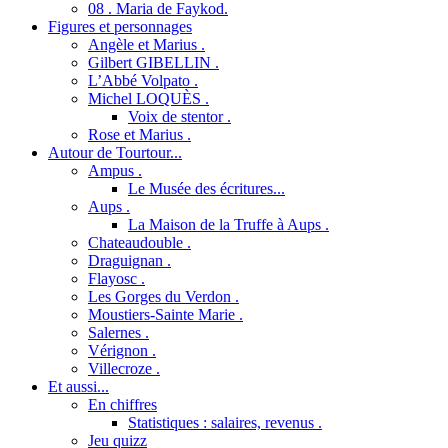
08 . Maria de Faykod.
Figures et personnages
Angèle et Marius .
Gilbert GIBELLIN .
L’Abbé Volpato .
Michel LOQUÈS .
Voix de stentor .
Rose et Marius .
Autour de Tourtour...
Ampus .
Le Musée des écritures...
Aups .
La Maison de la Truffe à Aups .
Chateaudouble .
Draguignan .
Flayosc .
Les Gorges du Verdon .
Moustiers-Sainte Marie .
Salernes .
Vérignon .
Villecroze .
Et aussi...
En chiffres
Statistiques : salaires, revenus .
Jeu quizz