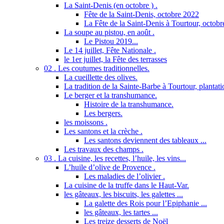
La Saint-Denis (en octobre ) .
Fête de la Saint-Denis, octobre 2022
La Fête de la Saint-Denis à Tourtour, octob
La soupe au pistou, en août .
Le Pistou 2019...
Le 14 juillet, Fête Nationale .
le 1er juillet, la Fête des terrasses
02 . Les coutumes traditionnelles.
La cueillette des olives.
La tradition de la Sainte-Barbe à Tourtour, plantatio
Le berger et la transhumance.
Histoire de la transhumance.
Les bergers.
les moissons .
Les santons et la crèche .
Les santons deviennent des tableaux ...
Les travaux des champs .
03 . La cuisine, les recettes, l’huile, les vins...
L’huile d’olive de Provence .
Les maladies de l’olivier .
La cuisine de la truffe dans le Haut-Var.
les gâteaux, les biscuits, les galettes ...
La galette des Rois pour l’Epiphanie ...
les gâteaux, les tartes ...
Les treize desserts de Noël