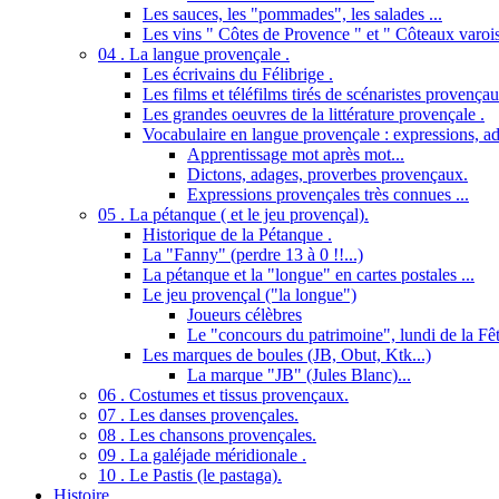
Les sauces, les "pommades", les salades ...
Les vins " Côtes de Provence " et " Côteaux varois
04 . La langue provençale .
Les écrivains du Félibrige .
Les films et téléfilms tirés de scénaristes provençau
Les grandes oeuvres de la littérature provençale .
Vocabulaire en langue provençale : expressions, ad
Apprentissage mot après mot...
Dictons, adages, proverbes provençaux.
Expressions provençales très connues ...
05 . La pétanque ( et le jeu provençal).
Historique de la Pétanque .
La "Fanny" (perdre 13 à 0 !!...)
La pétanque et la "longue" en cartes postales ...
Le jeu provençal ("la longue")
Joueurs célèbres
Le "concours du patrimoine", lundi de la Fêt
Les marques de boules (JB, Obut, Ktk...)
La marque "JB" (Jules Blanc)...
06 . Costumes et tissus provençaux.
07 . Les danses provençales.
08 . Les chansons provençales.
09 . La galéjade méridionale .
10 . Le Pastis (le pastaga).
Histoire