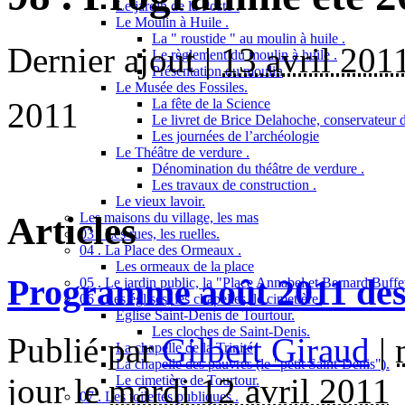
Le jardin de la Poste .
Le Moulin à Huile .
La " roustide " au moulin à huile .
Dernier ajout |
13 avril 201
Le règlement du moulin à huile .
Présentation du moulin
Le Musée des Fossiles.
2011
La fête de la Science
Le livret de Brice Delahoche, conservateur 
Les journées de l’archéologie
Le Théâtre de verdure .
Dénomination du théâtre de verdure .
Les travaux de construction .
Le vieux lavoir.
Articles
Les maisons du village, les mas
03 . Les rues, les ruelles.
04 . La Place des Ormeaux .
Les ormeaux de la place
Programme août 2011 des 
05 . Le jardin public, la "Place Annabel et Bernard Buffet
06 . Les églises, les chapelles, le cimetière.
Eglise Saint-Denis de Tourtour.
Les cloches de Saint-Denis.
Publié par
Gilbert Giraud
|
La chapelle de la Trinité
La chapelle des pauvres (le "petit Saint-Denis").
jour le
mardi 12 avril 2011
Le cimetière de Tourtour.
07 . Les toilettes publiques .