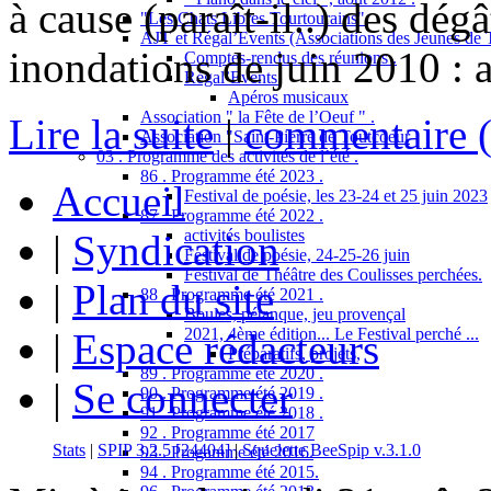
à cause (paraît-il..) des dég
"Les Chats Libres Tourtourains"
AJT et Régal’Events (Associations des Jeunes de 
inondations de juin 2010 : a
Comptes-rendus des réunions .
Régal’Events.
Apéros musicaux
Association " la Fête de l’Oeuf " .
Lire la suite
|
commentaire (
Association "Saint-Pierre de Toutcoeur
03 . Programme des activités de l’été .
86 . Programme été 2023 .
Accueil
Festival de poésie, les 23-24 et 25 juin 2023
87 . Programme été 2022 .
activités boulistes
|
Syndication
Festival de poésie, 24-25-26 juin
Festival de Théâtre des Coulisses perchées.
|
Plan du site
88 . Programme été 2021 .
Boules, pétanque, jeu provençal
2021, 4ème édition... Le Festival perché ...
|
Espace rédacteurs
Préparatifs, projets,
89 . Programme été 2020 .
|
Se connecter
90 . Programme été 2019 .
91 . Programme été 2018 .
92 . Programme été 2017
Stats
|
SPIP 3.2.5 [24404]
|
Squelette BeeSpip v.3.1.0
93 . Progamme été 2016.
94 . Programme été 2015.