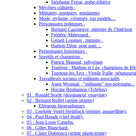
Stéphanie Ferrat, poète-éditrice
Mécènes culturels .
Militaires, pompiers, gendarmes
Mode, stylisme, créateurs, top models....
Personnages politiques .
Bernard Cazeneuve, ministre de l’Intérieur
Frédéric Mitterrand .
Gérard Longuet , ministre .
Harlem Désir, pote pote....
Personnages historiques .
Sportifs et champions .
Patrick Magaud, rallyeman
Tourtour : Mathias et Léa, champions de B
Tourtour-les Arcs : Virgile Paille, pétanqueu
Travailleurs sociaux et militants associatifs
Anne Wosniak , "militante" pro-polonaise...
Hocine Benhamou (Tchélou)
01 . Ronald Searle (dessinateur, essayiste)
02 . Bernard Buffet (artiste peintre)
Eléments biographiques
03 . Liselotte Vogel-Steinbach (peintre, aquarelliste).
04 . Paul Bajade (chef étoilé).
05 . Jean-Louis Castelin.
06 . Gilles Blanchard.
07 . Claire Dubreucq (artiste plasticienne)