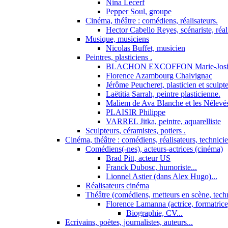
Nina Lecerf
Pepper Soul, groupe
Cinéma, théâtre : comédiens, réalisateurs.
Hector Cabello Reyes, scénariste, réal
Musique, musiciens
Nicolas Buffet, musicien
Peintres, plasticiens .
BLACHON EXCOFFON Marie-Josi
Florence Azambourg Chalvignac
Jérôme Peucheret, plasticien et sculpt
Laëtitia Sarrah, peintre plasticienne.
Maliem de Ava Blanche et les Nélevé
PLAISIR Philippe
VARREL Jitka, peintre, aquarelliste
Sculpteurs, céramistes, potiers .
Cinéma, théâtre : comédiens, réalisateurs, technici
Comédiens(-nes), acteurs-actrices (cinéma)
Brad Pitt, acteur US
Franck Dubosc, humoriste...
Lionnel Astier (dans Alex Hugo)...
Réalisateurs cinéma
Théâtre (comédiens, metteurs en scène, tech
Florence Lamanna (actrice, formatrice,
Biographie, CV...
Ecrivains, poètes, journalistes, auteurs...