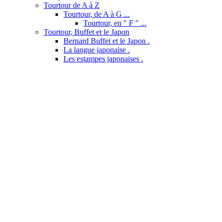
Tourtour de A à Z
Tourtour, de A à G ...
Tourtour, en " F " ...
Tourtour, Buffet et le Japon
Bernard Buffet et le Japon .
La langue japonaise .
Les estampes japonaises .