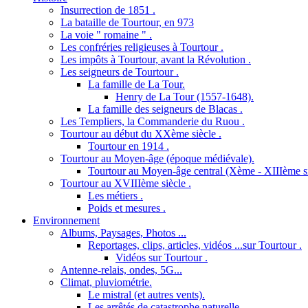
Insurrection de 1851 .
La bataille de Tourtour, en 973
La voie " romaine " .
Les confréries religieuses à Tourtour .
Les impôts à Tourtour, avant la Révolution .
Les seigneurs de Tourtour .
La famille de La Tour.
Henry de La Tour (1557-1648).
La famille des seigneurs de Blacas .
Les Templiers, la Commanderie du Ruou .
Tourtour au début du XXème siècle .
Tourtour en 1914 .
Tourtour au Moyen-âge (époque médiévale).
Tourtour au Moyen-âge central (Xème - XIIIème si
Tourtour au XVIIIème siècle .
Les métiers .
Poids et mesures .
Environnement
Albums, Paysages, Photos ...
Reportages, clips, articles, vidéos ...sur Tourtour .
Vidéos sur Tourtour .
Antenne-relais, ondes, 5G...
Climat, pluviométrie.
Le mistral (et autres vents).
Les arrêtés de catastrophe naturelle