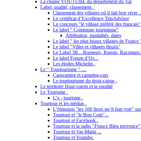
La chaîne YOUTUBE du département du Var
Label, qualité, classement .
Classement des villages où il fait bon vivre ..
Le certificat d’Excellence TripAdvisor
Le concours "le village préféré des français"
Le label " Commune touristique"
Attribution, modalités, dates
Le label " les plus beaux villages de France "
Le label "Villes et villages fleuris"
Le Label 3R....Rumeurs, Ragots, Racontars..
Le label Forum d’Oc...
Les étoiles Michelin .
Le " Tourtourisme " ....
Caravaning et camping-cars
Le tourtourisme du tiroir-caisse .
Le territoire Haut-varois et la ruralité
Le Tourisme .
L’e - tourisme .
Tourtour et les médias .
L’émission "les 100 lieux qu’il faut voir" su
Tourtour et "le Bon Coin"...
Tourtour et Facebook .
Tourtour et la radio "France Bleu provence"
Tourtour et Var-Matin ...
Tourtour et Youtube.