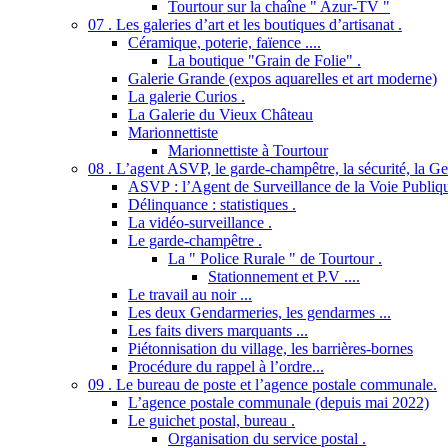
Tourtour sur la chaîne " Azur-TV "
07 . Les galeries d’art et les boutiques d’artisanat .
Céramique, poterie, faïence ....
La boutique "Grain de Folie" .
Galerie Grande (expos aquarelles et art moderne)
La galerie Curios .
La Galerie du Vieux Château
Marionnettiste
Marionnettiste à Tourtour
08 . L’agent ASVP, le garde-champêtre, la sécurité, la Gend
ASVP : l’Agent de Surveillance de la Voie Publiq
Délinquance : statistiques .
La vidéo-surveillance .
Le garde-champêtre .
La " Police Rurale " de Tourtour .
Stationnement et P.V ....
Le travail au noir ...
Les deux Gendarmeries, les gendarmes ...
Les faits divers marquants ...
Piétonnisation du village, les barrières-bornes
Procédure du rappel à l’ordre...
09 . Le bureau de poste et l’agence postale communale.
L’agence postale communale (depuis mai 2022)
Le guichet postal, bureau .
Organisation du service postal .