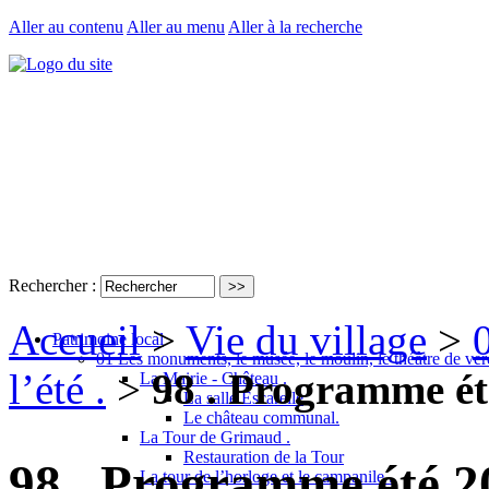
Aller au contenu
Aller au menu
Aller à la recherche
Rechercher :
Accueil
>
Vie du village
>
Patrimoine local
01 Les monuments, le musée, le moulin, le théâtre de ver
l’été .
>
98 . Programme ét
La Mairie - Château .
La salle Escarelle
Le château communal.
La Tour de Grimaud .
Restauration de la Tour
98 . Programme été 2
La tour de l’horloge et le campanile .