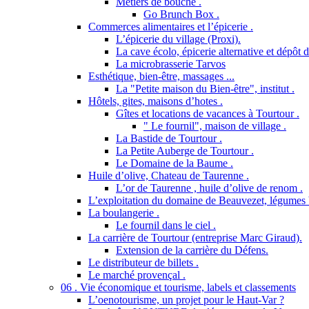
Métiers de bouche .
Go Brunch Box .
Commerces alimentaires et l’épicerie .
L’épicerie du village (Proxi).
La cave écolo, épicerie alternative et dépôt 
La microbrasserie Tarvos
Esthétique, bien-être, massages ...
La "Petite maison du Bien-être", institut .
Hôtels, gites, maisons d’hotes .
Gîtes et locations de vacances à Tourtour .
" Le fournil", maison de village .
La Bastide de Tourtour .
La Petite Auberge de Tourtour .
Le Domaine de la Baume .
Huile d’olive, Chateau de Taurenne .
L’or de Taurenne , huile d’olive de renom .
L’exploitation du domaine de Beauvezet, légumes 
La boulangerie .
Le fournil dans le ciel .
La carrière de Tourtour (entreprise Marc Giraud).
Extension de la carrière du Défens.
Le distributeur de billets .
Le marché provençal .
06 . Vie économique et tourisme, labels et classements
L’oenotourisme, un projet pour le Haut-Var ?