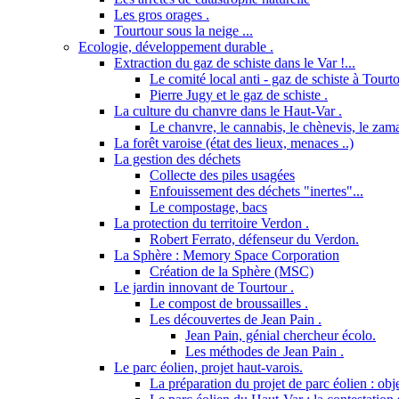
Les gros orages .
Tourtour sous la neige ...
Ecologie, développement durable .
Extraction du gaz de schiste dans le Var !...
Le comité local anti - gaz de schiste à Tourto
Pierre Jugy et le gaz de schiste .
La culture du chanvre dans le Haut-Var .
Le chanvre, le cannabis, le chènevis, le zama
La forêt varoise (état des lieux, menaces ..)
La gestion des déchets
Collecte des piles usagées
Enfouissement des déchets "inertes"...
Le compostage, bacs
La protection du territoire Verdon .
Robert Ferrato, défenseur du Verdon.
La Sphère : Memory Space Corporation
Création de la Sphère (MSC)
Le jardin innovant de Tourtour .
Le compost de broussailles .
Les découvertes de Jean Pain .
Jean Pain, génial chercheur écolo.
Les méthodes de Jean Pain .
Le parc éolien, projet haut-varois.
La préparation du projet de parc éolien : obje