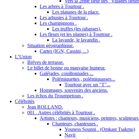
Vers la 2ème fleur des "Villages fleuri
Les arbres à Tourtour .
Les platanes de la place.
Les arbustes à Tourtour .
Les champignons .
Les truffes (les rabasses).
Les fleurs (et les plantes) à Tourtour .
La lavande, le lavandin .
Situation géographique.
Cartes (IGN, Cassini, ...)
L’Union
Brèves de terrasse.
Le billet de bonne ou mauvaise humeur.
Galéjades, couillonnades ...
Polémiquettes , polémiquasses...
Tourtour avec un "T"...
Hommages, souvenirs des anciens.
Les échos du Troumpetoun .
Célébrités
Jean ROLLAND.
001 . Autres célébrités à Tourtour .
Artistes : chanteurs, musiciens, peintres, sculpteurs
Chanteurs, chanteuses .
Youness Sounni . (Omkast Tsakmo)
Navii