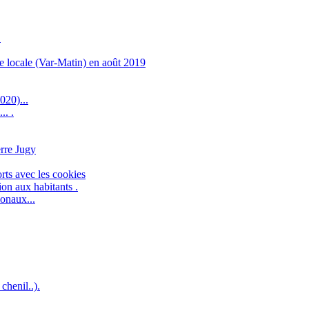
.
 locale (Var-Matin) en août 2019
020)...
.. .
erre Jugy
orts avec les cookies
on aux habitants .
ionaux...
chenil..).