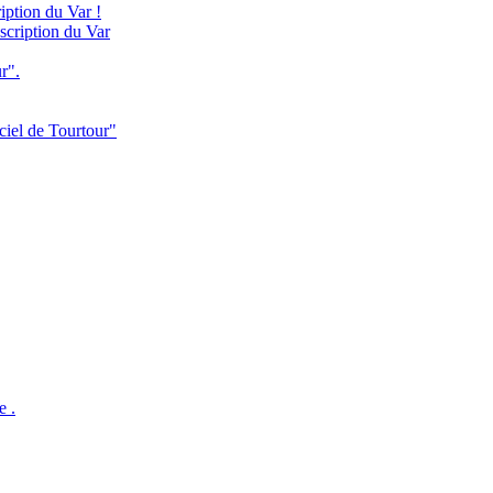
iption du Var !
scription du Var
r".
ciel de Tourtour"
e .