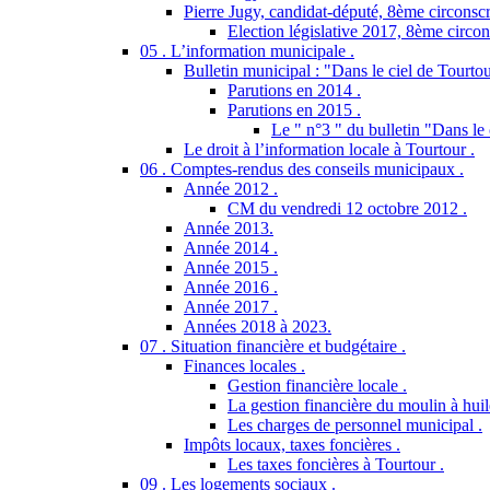
Pierre Jugy, candidat-député, 8ème circonscr
Election législative 2017, 8ème circon
05 . L’information municipale .
Bulletin municipal : "Dans le ciel de Tourtou
Parutions en 2014 .
Parutions en 2015 .
Le " n°3 " du bulletin "Dans le 
Le droit à l’information locale à Tourtour .
06 . Comptes-rendus des conseils municipaux .
Année 2012 .
CM du vendredi 12 octobre 2012 .
Année 2013.
Année 2014 .
Année 2015 .
Année 2016 .
Année 2017 .
Années 2018 à 2023.
07 . Situation financière et budgétaire .
Finances locales .
Gestion financière locale .
La gestion financière du moulin à huil
Les charges de personnel municipal .
Impôts locaux, taxes foncières .
Les taxes foncières à Tourtour .
09 . Les logements sociaux .