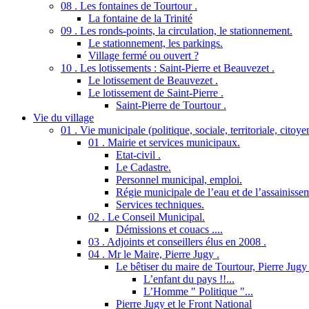
08 . Les fontaines de Tourtour .
La fontaine de la Trinité
09 . Les ronds-points, la circulation, le stationnement.
Le stationnement, les parkings.
Village fermé ou ouvert ?
10 . Les lotissements : Saint-Pierre et Beauvezet .
Le lotissement de Beauvezet .
Le lotissement de Saint-Pierre .
Saint-Pierre de Tourtour .
Vie du village
01 . Vie municipale (politique, sociale, territoriale, citoy
01 . Mairie et services municipaux.
Etat-civil .
Le Cadastre.
Personnel municipal, emploi.
Régie municipale de l’eau et de l’assainisse
Services techniques.
02 . Le Conseil Municipal.
Démissions et couacs ....
03 . Adjoints et conseillers élus en 2008 .
04 . Mr le Maire, Pierre Jugy .
Le bêtiser du maire de Tourtour, Pierre Jugy .
L’enfant du pays !!...
L’Homme " Politique "...
Pierre Jugy et le Front National