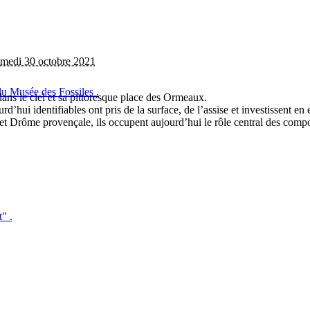
amedi 30 octobre 2021
du Musée des Fossiles .
dans le ciel et sa pittoresque place des Ormeaux.
urd’hui identifiables ont pris de la surface, de l’assise et investissent 
 Drôme provençale, ils occupent aujourd’hui le rôle central des composi
" .