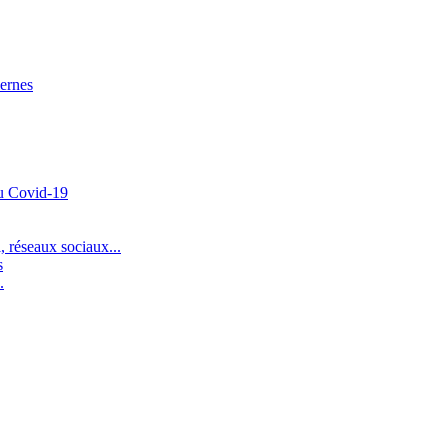
lernes
du Covid-19
 réseaux sociaux...
s
.