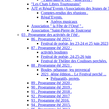
"Les Chats Libres Tourtourains"
AJT et Régal’Events (Associations des Jeunes de 
Comptes-rendus des réunions .
Régal’Events.
Apéros musicaux
Association " la Fête de l’Oeuf " .
Association "Saint-Pierre de Toutcoeur
03 . Programme des activités de l’été .
86 . Programme été 2023 .
Festival de poésie, les 23-24 et 25 juin 2023
87 . Programme été 2022 .
activités boulistes
Festival de poésie, 24-25-26 juin
Festival de Théâtre des Coulisses perchées.
88 . Programme été 2021 .
Boules, pétanque, jeu provençal
2021, 4ème édition... Le Festival perché ...
Préparatifs, projets,
89 . Programme été 2020 .
90 . Programme été 2019 .
91 . Programme été 2018 .
92 . Programme été 2017
93 . Progamme été 2016.
94 . Programme été 2015.