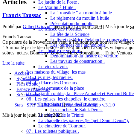
Articles
Le jardin de la Poste .
Le Moulin à Huile .
La " roustide " au moulin à huile .
Francis Taussac
Le règlement du moulin à huile .
Présentation du moulin
Publié par
Gilbert Giraud
|
mercredi 21 octobre 2009
| Mis à jour le
s
Le Musée des Fossiles.
La fête de la Science
Francis Taussac .
Le livret de Brice Delahoche, conservateur 
Ce peintre de la Provence est venu à Tourtour pour trouver le village 
Les journées de l’archéologie
" Surmonté par le bleu lisse et dense d’un ciel d’azur, les villages aujo
Le Théâtre de verdure .
sobres, nettes, Bonnieux, Gordes, Murs, Roussillon… Entre Ventoux et
Dénomination du théâtre de verdure .
Les travaux de construction .
Lire la suite
Le vieux lavoir.
Les maisons du village, les mas
Accueil
03 . Les rues, les ruelles.
|
Syndication
04 . La Place des Ormeaux .
|
Plan du site
Les ormeaux de la place
|
Espace rédacteurs
05 . Le jardin public, la "Place Annabel et Bernard Buffet
|
Se connecter
06 . Les églises, les chapelles, le cimetière.
Eglise Saint-Denis de Tourtour.
Stats
|
SPIP 3.2.5 [24404]
|
Squelette BeeSpip v.3.1.0
Les cloches de Saint-Denis.
La chapelle de la Trinité
Mis à jour le jeudi 31 août 2023
La chapelle des pauvres (le "petit Saint-Denis").
Le cimetière de Tourtour.
07 . Les toilettes publiques .