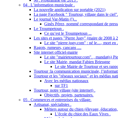
96 . Programme été 2013 .
04 . L’information municipale .
La nouvelle application sur portable (2021)
La page Facebook " Tourtour, village dans le ciel"
Le journal Var-Matin (!)...
Ginès Pérez, nommé correspondant de presse
Le Troumpetoun .
Ce qu’est le Troumpetoun ...
Les sites et pages "Pierre Jugy" (maire de 2008 à 2
Le site "pierre.jugy.com" : né le...., mort en ..
Ragots, rumeurs, cancans ....
Site internet officiel-mairie
Le site "mairietourtour.com". , mandat(s) Pi
Le site Mairie, mandat Fabien Brieugne
Le site Mairie de Tourtour et ses rapp
Tourtour :la communication municipale, l’informati
Tourtour et les "réseaux sociaux" et les médias nat
Avec les médias nationaux
sur TF1
Tourtour, notre village (site internet) .
Objectifs, projets, partenaires.
05 . Commerces et entreprises du village.
Artisanat, spécialistes .
Métiers autour du chien (élevage, éducation, 
L’école du chiot des Eaux Vives .