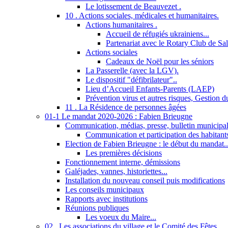
Le lotissement de Beauvezet .
10 . Actions sociales, médicales et humanitaires.
Actions humanitaires .
Accueil de réfugiés ukrainiens...
Partenariat avec le Rotary Club de Sa
Actions sociales
Cadeaux de Noël pour les séniors
La Passerelle (avec la LGV).
Le dispositif "défibrilateur"..
Lieu d’Accueil Enfants-Parents (LAEP)
Prévention virus et autres risques, Gestion 
11 . La Résidence de personnes âgées
01-1 Le mandat 2020-2026 : Fabien Brieugne
Communication, médias, presse, bulletin municipal,
Communication et participation des habitant
Election de Fabien Brieugne : le début du mandat..
Les premières décisions
Fonctionnement interne, démissions
Galéjades, vannes, historiettes...
Installation du nouveau conseil puis modifications
Les conseils municipaux
Rapports avec institutions
Réunions publiques
Les voeux du Maire...
02 . Les associations du village et le Comité des Fêtes...