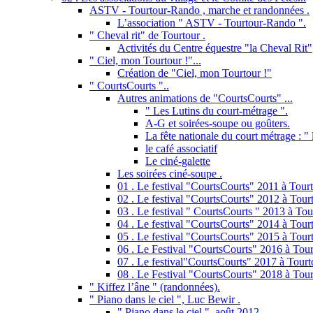
ASTV - Tourtour-Rando , marche et randonnées .
L’association " ASTV - Tourtour-Rando ".
" Cheval rit" de Tourtour .
Activités du Centre équestre "la Cheval Rit"
" Ciel, mon Tourtour !"...
Création de "Ciel, mon Tourtour !"
" CourtsCourts "..
Autres animations de "CourtsCourts" ...
" Les Lutins du court-métrage ".
A-G et soirées-soupe ou goûters.
La fête nationale du court métrage : " l
le café associatif
Le ciné-galette
Les soirées ciné-soupe .
01 . Le festival "CourtsCourts" 2011 à Tourt
02 . Le festival "CourtsCourts" 2012 à Tourt
03 . Le festival " CourtsCourts " 2013 à Tou
04 . Le festival "CourtsCourts" 2014 à Tour
05 . Le festival "CourtsCourts" 2015 à Tour
06 . Le Festival "CourtsCourts" 2016 à Tour
07 . Le festival"CourtsCourts" 2017 à Tourt
08 . Le Festival "CourtsCourts" 2018 à Tour
" Kiffez l’âne " (randonnées).
" Piano dans le ciel ", Luc Bewir .
" Piano dans le ciel ", août 2012 .