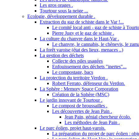
Les gros orages .
Tourtour sous la neige ...
Ecologie, développement durable .
Extraction du gaz de schiste dans le Var !...
Le comité local anti - gaz de schiste à Tourto
Pierre Jugy et le gaz de schiste .
La culture du chanvre dans le Haut-Var .
Le chanvre, le cannabis, le chènevis, le zama
La forêt varoise (état des lieux, menaces ..)
La gestion des déchets
Collecte des piles usagées
Enfouissement des déchets "inertes"...
Le compostage, bacs
La protection du territoire Verdon .
Robert Ferrato, défenseur du Verdon.
La Sphère : Memory Space Corporation
Création de la Sphère (MSC)
Le jardin innovant de Tourtour .
Le compost de broussailles .
Les découvertes de Jean Pain .
Jean Pain, génial chercheur écolo.
Les méthodes de Jean Pain .
Le parc éolien, projet haut-varois.
La préparation du projet de parc éolien : obje