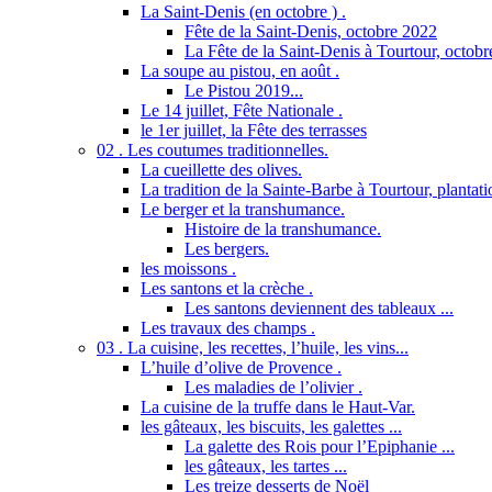
La Saint-Denis (en octobre ) .
Fête de la Saint-Denis, octobre 2022
La Fête de la Saint-Denis à Tourtour, octob
La soupe au pistou, en août .
Le Pistou 2019...
Le 14 juillet, Fête Nationale .
le 1er juillet, la Fête des terrasses
02 . Les coutumes traditionnelles.
La cueillette des olives.
La tradition de la Sainte-Barbe à Tourtour, plantatio
Le berger et la transhumance.
Histoire de la transhumance.
Les bergers.
les moissons .
Les santons et la crèche .
Les santons deviennent des tableaux ...
Les travaux des champs .
03 . La cuisine, les recettes, l’huile, les vins...
L’huile d’olive de Provence .
Les maladies de l’olivier .
La cuisine de la truffe dans le Haut-Var.
les gâteaux, les biscuits, les galettes ...
La galette des Rois pour l’Epiphanie ...
les gâteaux, les tartes ...
Les treize desserts de Noël