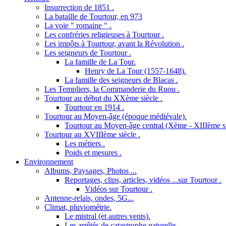
Insurrection de 1851 .
La bataille de Tourtour, en 973
La voie " romaine " .
Les confréries religieuses à Tourtour .
Les impôts à Tourtour, avant la Révolution .
Les seigneurs de Tourtour .
La famille de La Tour.
Henry de La Tour (1557-1648).
La famille des seigneurs de Blacas .
Les Templiers, la Commanderie du Ruou .
Tourtour au début du XXème siècle .
Tourtour en 1914 .
Tourtour au Moyen-âge (époque médiévale).
Tourtour au Moyen-âge central (Xème - XIIIème si
Tourtour au XVIIIème siècle .
Les métiers .
Poids et mesures .
Environnement
Albums, Paysages, Photos ...
Reportages, clips, articles, vidéos ...sur Tourtour .
Vidéos sur Tourtour .
Antenne-relais, ondes, 5G...
Climat, pluviométrie.
Le mistral (et autres vents).
Les arrêtés de catastrophe naturelle