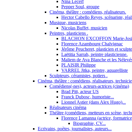
Nina Lecerf
Pepper Soul, groupe
Cinéma, théâtre : comédiens, réalisateurs.
Hector Cabello Reyes, scénariste, réal
Musique, musiciens
Nicolas Buffet, musicien
Peintres, plasticiens .
BLACHON EXCOFFON Marie-Josi
Florence Azambourg Chalvignac
Jérôme Peucheret, plasticien et sculpt
Laëtitia Sarrah, peintre plasticienne.
Maliem de Ava Blanche et les Nélevé
PLAISIR Philippe
VARREL Jitka, peintre, aquarelliste
Sculpteurs, céramistes, potiers .
Cinéma, théâtre : comédiens, réalisateurs, technici
Comédiens(-nes), acteurs-actrices (cinéma)
Brad Pitt, acteur US
Franck Dubosc, humoriste...
Lionnel Astier (dans Alex Hugo)...
Réalisateurs cinéma
Théâtre (comédiens, metteurs en scène, tech
Florence Lamanna (actrice, formatrice,
Biographie, CV...
Ecrivains, poètes, journalistes, auteurs...