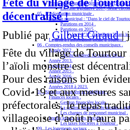
Fête du village de Tourtou
Pierre Jugy, candidat-député, 8ème circonscr
Election législative 2017, 8ème circon
décentralisé !
05 . L’information municipale .
Bulletin municipal : "Dans le ciel de Tourtou
Parutions en 2014 .
Parutions en 2015 .
Publié par
Gilbert Giraud
|
Le " n°3 " du bulletin "Dans le 
Le droit à l’information locale à Tourtour .
06 . Comptes-rendus des conseils municipaux .
Fête du village de Tourtour
Année 2012 .
CM du vendredi 12 octobre 2012 .
Année 2013.
l’aïoli monstre est décentrali
Année 2014 .
Année 2015 .
Pour des raisons bien évide
Année 2016 .
Année 2017 .
Années 2018 à 2023.
Covid-19 et aux mesures sani
07 . Situation financière et budgétaire .
Finances locales .
préfectorales, le repas tradi
Gestion financière locale .
La gestion financière du moulin à huil
Les charges de personnel municipal .
villageoise d’août n’aura pa
Impôts locaux, taxes foncières .
Les taxes foncières à Tourtour .
09 . Les logements sociaux .