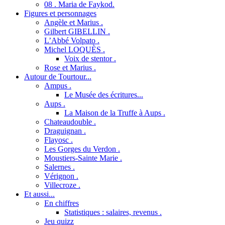
08 . Maria de Faykod.
Figures et personnages
Angèle et Marius .
Gilbert GIBELLIN .
L’Abbé Volpato .
Michel LOQUÈS .
Voix de stentor .
Rose et Marius .
Autour de Tourtour...
Ampus .
Le Musée des écritures...
Aups .
La Maison de la Truffe à Aups .
Chateaudouble .
Draguignan .
Flayosc .
Les Gorges du Verdon .
Moustiers-Sainte Marie .
Salernes .
Vérignon .
Villecroze .
Et aussi...
En chiffres
Statistiques : salaires, revenus .
Jeu quizz