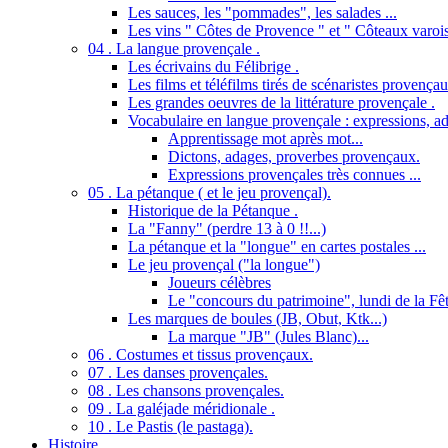
Les sauces, les "pommades", les salades ...
Les vins " Côtes de Provence " et " Côteaux varois
04 . La langue provençale .
Les écrivains du Félibrige .
Les films et téléfilms tirés de scénaristes provençau
Les grandes oeuvres de la littérature provençale .
Vocabulaire en langue provençale : expressions, ad
Apprentissage mot après mot...
Dictons, adages, proverbes provençaux.
Expressions provençales très connues ...
05 . La pétanque ( et le jeu provençal).
Historique de la Pétanque .
La "Fanny" (perdre 13 à 0 !!...)
La pétanque et la "longue" en cartes postales ...
Le jeu provençal ("la longue")
Joueurs célèbres
Le "concours du patrimoine", lundi de la Fêt
Les marques de boules (JB, Obut, Ktk...)
La marque "JB" (Jules Blanc)...
06 . Costumes et tissus provençaux.
07 . Les danses provençales.
08 . Les chansons provençales.
09 . La galéjade méridionale .
10 . Le Pastis (le pastaga).
Histoire