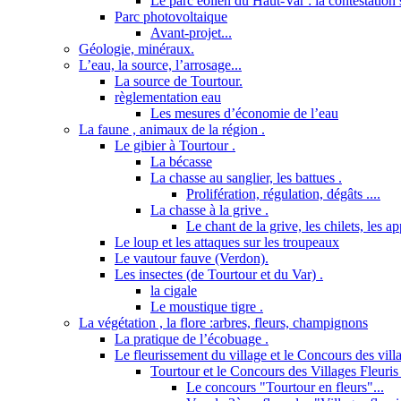
Le parc éolien du Haut-Var : la contestation s
Parc photovoltaique
Avant-projet...
Géologie, minéraux.
L’eau, la source, l’arrosage...
La source de Tourtour.
règlementation eau
Les mesures d’économie de l’eau
La faune , animaux de la région .
Le gibier à Tourtour .
La bécasse
La chasse au sanglier, les battues .
Prolifération, régulation, dégâts ....
La chasse à la grive .
Le chant de la grive, les chilets, les a
Le loup et les attaques sur les troupeaux
Le vautour fauve (Verdon).
Les insectes (de Tourtour et du Var) .
la cigale
Le moustique tigre .
La végétation , la flore :arbres, fleurs, champignons
La pratique de l’écobuage .
Le fleurissement du village et le Concours des villa
Tourtour et le Concours des Villages Fleuris 
Le concours "Tourtour en fleurs"...