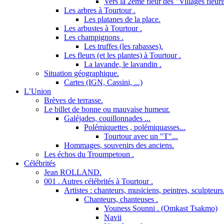
Vers la 2ème fleur des "Villages fleuri
Les arbres à Tourtour .
Les platanes de la place.
Les arbustes à Tourtour .
Les champignons .
Les truffes (les rabasses).
Les fleurs (et les plantes) à Tourtour .
La lavande, le lavandin .
Situation géographique.
Cartes (IGN, Cassini, ...)
L’Union
Brèves de terrasse.
Le billet de bonne ou mauvaise humeur.
Galéjades, couillonnades ...
Polémiquettes , polémiquasses...
Tourtour avec un "T"...
Hommages, souvenirs des anciens.
Les échos du Troumpetoun .
Célébrités
Jean ROLLAND.
001 . Autres célébrités à Tourtour .
Artistes : chanteurs, musiciens, peintres, sculpteurs
Chanteurs, chanteuses .
Youness Sounni . (Omkast Tsakmo)
Navii