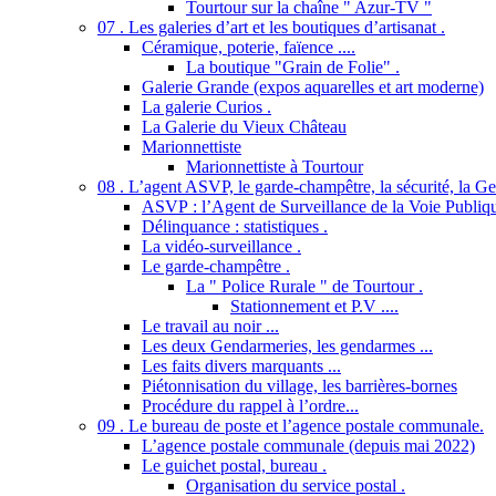
Tourtour sur la chaîne " Azur-TV "
07 . Les galeries d’art et les boutiques d’artisanat .
Céramique, poterie, faïence ....
La boutique "Grain de Folie" .
Galerie Grande (expos aquarelles et art moderne)
La galerie Curios .
La Galerie du Vieux Château
Marionnettiste
Marionnettiste à Tourtour
08 . L’agent ASVP, le garde-champêtre, la sécurité, la Gend
ASVP : l’Agent de Surveillance de la Voie Publiq
Délinquance : statistiques .
La vidéo-surveillance .
Le garde-champêtre .
La " Police Rurale " de Tourtour .
Stationnement et P.V ....
Le travail au noir ...
Les deux Gendarmeries, les gendarmes ...
Les faits divers marquants ...
Piétonnisation du village, les barrières-bornes
Procédure du rappel à l’ordre...
09 . Le bureau de poste et l’agence postale communale.
L’agence postale communale (depuis mai 2022)
Le guichet postal, bureau .
Organisation du service postal .