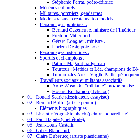
Stéphanie Ferrat, poète-éditrice
Mécènes culturels .
Militaires, pompiers, gendarmes
Mode, stylisme, créateurs, top models....
Personnages politiques .
Bernard Cazeneuve, ministre de l’Intérieur
Frédéric Mitterrand .
Gérard Longuet , ministre .
Harlem Désir, pote pote....
Personnages historiques .
Sportifs et champions .
Patrick Magaud, rallyeman
Tourtour : Mathias et Léa, champions de B
Tourtour-les Arcs : Virgile Paille, pétanqueu
Travailleurs sociaux et militants associatifs
Anne Wosniak , "militante" pro-polonaise...
Hocine Benhamou (Tchélou)
01 . Ronald Searle (dessinateur, essayiste)
02 . Bernard Buffet (artiste peintre)
Eléments biographiques
03 . Liselotte Vogel-Steinbach (peintre, aquarelliste).
04 . Paul Bajade (chef étoilé).
05 . Jean-Louis Castelin.
06 . Gilles Blanchard.
07 . Claire Dubreucq (artiste plasticienne)