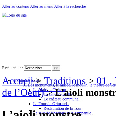
Aller au contenu
Aller au menu
Aller à la recherche
Rechercher :
Accueil
>
Traditions
>
01 . 
Patrimoine local
01 Les monuments, le musée, le moulin, le théâtre de ver
de l’Oeuf)
>
L’aioli monstr
La Mairie - Château .
La salle Escarelle
Le château communal.
La Tour de Grimaud .
Restauration de la Tour
L’aioli monstre .
La tour de l’horloge et le campanile .