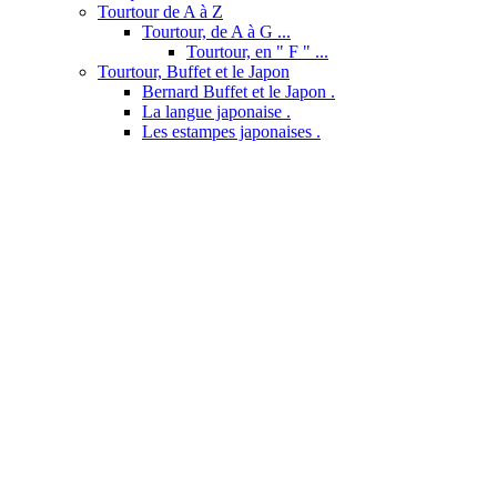
Tourtour de A à Z
Tourtour, de A à G ...
Tourtour, en " F " ...
Tourtour, Buffet et le Japon
Bernard Buffet et le Japon .
La langue japonaise .
Les estampes japonaises .