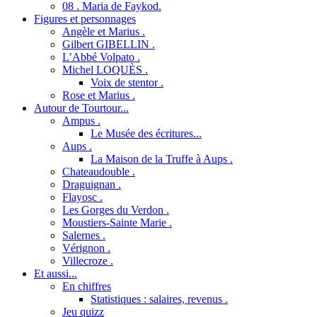
08 . Maria de Faykod.
Figures et personnages
Angèle et Marius .
Gilbert GIBELLIN .
L’Abbé Volpato .
Michel LOQUÈS .
Voix de stentor .
Rose et Marius .
Autour de Tourtour...
Ampus .
Le Musée des écritures...
Aups .
La Maison de la Truffe à Aups .
Chateaudouble .
Draguignan .
Flayosc .
Les Gorges du Verdon .
Moustiers-Sainte Marie .
Salernes .
Vérignon .
Villecroze .
Et aussi...
En chiffres
Statistiques : salaires, revenus .
Jeu quizz