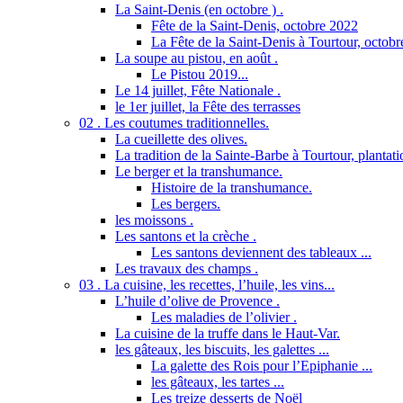
La Saint-Denis (en octobre ) .
Fête de la Saint-Denis, octobre 2022
La Fête de la Saint-Denis à Tourtour, octob
La soupe au pistou, en août .
Le Pistou 2019...
Le 14 juillet, Fête Nationale .
le 1er juillet, la Fête des terrasses
02 . Les coutumes traditionnelles.
La cueillette des olives.
La tradition de la Sainte-Barbe à Tourtour, plantatio
Le berger et la transhumance.
Histoire de la transhumance.
Les bergers.
les moissons .
Les santons et la crèche .
Les santons deviennent des tableaux ...
Les travaux des champs .
03 . La cuisine, les recettes, l’huile, les vins...
L’huile d’olive de Provence .
Les maladies de l’olivier .
La cuisine de la truffe dans le Haut-Var.
les gâteaux, les biscuits, les galettes ...
La galette des Rois pour l’Epiphanie ...
les gâteaux, les tartes ...
Les treize desserts de Noël