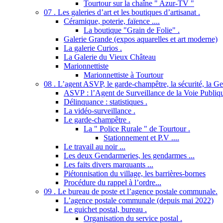
Tourtour sur la chaîne " Azur-TV "
07 . Les galeries d’art et les boutiques d’artisanat .
Céramique, poterie, faïence ....
La boutique "Grain de Folie" .
Galerie Grande (expos aquarelles et art moderne)
La galerie Curios .
La Galerie du Vieux Château
Marionnettiste
Marionnettiste à Tourtour
08 . L’agent ASVP, le garde-champêtre, la sécurité, la Gend
ASVP : l’Agent de Surveillance de la Voie Publiq
Délinquance : statistiques .
La vidéo-surveillance .
Le garde-champêtre .
La " Police Rurale " de Tourtour .
Stationnement et P.V ....
Le travail au noir ...
Les deux Gendarmeries, les gendarmes ...
Les faits divers marquants ...
Piétonnisation du village, les barrières-bornes
Procédure du rappel à l’ordre...
09 . Le bureau de poste et l’agence postale communale.
L’agence postale communale (depuis mai 2022)
Le guichet postal, bureau .
Organisation du service postal .