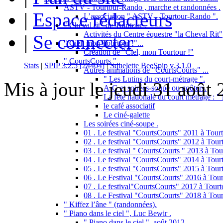
ASTV - Tourtour-Rando , marche et randonnées .
|
Espace rédacteurs
L’association " ASTV - Tourtour-Rando ".
" Cheval rit" de Tourtour .
Activités du Centre équestre "la Cheval Rit"
|
Se connecter
" Ciel, mon Tourtour !"...
Création de "Ciel, mon Tourtour !"
" CourtsCourts "..
Stats
|
SPIP 3.2.5 [24404]
|
Squelette BeeSpip v.3.1.0
Autres animations de "CourtsCourts" ...
" Les Lutins du court-métrage ".
Mis à jour le jeudi 31 août
A-G et soirées-soupe ou goûters.
La fête nationale du court métrage : " l
le café associatif
Le ciné-galette
Les soirées ciné-soupe .
01 . Le festival "CourtsCourts" 2011 à Tourt
02 . Le festival "CourtsCourts" 2012 à Tourt
03 . Le festival " CourtsCourts " 2013 à Tou
04 . Le festival "CourtsCourts" 2014 à Tour
05 . Le festival "CourtsCourts" 2015 à Tour
06 . Le Festival "CourtsCourts" 2016 à Tour
07 . Le festival"CourtsCourts" 2017 à Tourt
08 . Le Festival "CourtsCourts" 2018 à Tour
" Kiffez l’âne " (randonnées).
" Piano dans le ciel ", Luc Bewir .
" Piano dans le ciel ", août 2012 .