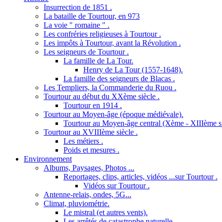
Insurrection de 1851 .
La bataille de Tourtour, en 973
La voie " romaine " .
Les confréries religieuses à Tourtour .
Les impôts à Tourtour, avant la Révolution .
Les seigneurs de Tourtour .
La famille de La Tour.
Henry de La Tour (1557-1648).
La famille des seigneurs de Blacas .
Les Templiers, la Commanderie du Ruou .
Tourtour au début du XXème siècle .
Tourtour en 1914 .
Tourtour au Moyen-âge (époque médiévale).
Tourtour au Moyen-âge central (Xème - XIIIème si
Tourtour au XVIIIème siècle .
Les métiers .
Poids et mesures .
Environnement
Albums, Paysages, Photos ...
Reportages, clips, articles, vidéos ...sur Tourtour .
Vidéos sur Tourtour .
Antenne-relais, ondes, 5G...
Climat, pluviométrie.
Le mistral (et autres vents).
Les arrêtés de catastrophe naturelle