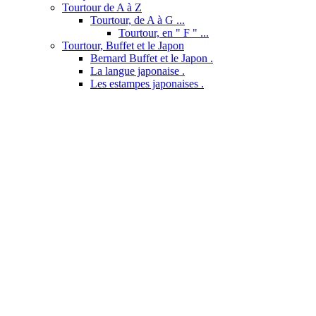
Tourtour de A à Z
Tourtour, de A à G ...
Tourtour, en " F " ...
Tourtour, Buffet et le Japon
Bernard Buffet et le Japon .
La langue japonaise .
Les estampes japonaises .