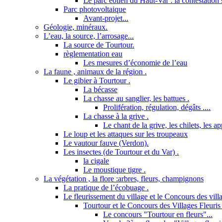
Le parc éolien du Haut-Var : la contestation s
Parc photovoltaique
Avant-projet...
Géologie, minéraux.
L’eau, la source, l’arrosage...
La source de Tourtour.
règlementation eau
Les mesures d’économie de l’eau
La faune , animaux de la région .
Le gibier à Tourtour .
La bécasse
La chasse au sanglier, les battues .
Prolifération, régulation, dégâts ....
La chasse à la grive .
Le chant de la grive, les chilets, les a
Le loup et les attaques sur les troupeaux
Le vautour fauve (Verdon).
Les insectes (de Tourtour et du Var) .
la cigale
Le moustique tigre .
La végétation , la flore :arbres, fleurs, champignons
La pratique de l’écobuage .
Le fleurissement du village et le Concours des villa
Tourtour et le Concours des Villages Fleuris 
Le concours "Tourtour en fleurs"...