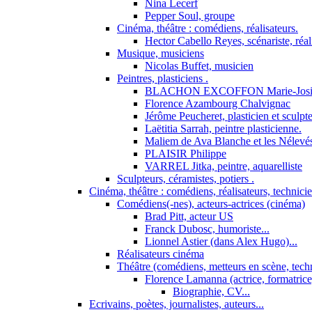
Nina Lecerf
Pepper Soul, groupe
Cinéma, théâtre : comédiens, réalisateurs.
Hector Cabello Reyes, scénariste, réal
Musique, musiciens
Nicolas Buffet, musicien
Peintres, plasticiens .
BLACHON EXCOFFON Marie-Josi
Florence Azambourg Chalvignac
Jérôme Peucheret, plasticien et sculpt
Laëtitia Sarrah, peintre plasticienne.
Maliem de Ava Blanche et les Nélevé
PLAISIR Philippe
VARREL Jitka, peintre, aquarelliste
Sculpteurs, céramistes, potiers .
Cinéma, théâtre : comédiens, réalisateurs, technici
Comédiens(-nes), acteurs-actrices (cinéma)
Brad Pitt, acteur US
Franck Dubosc, humoriste...
Lionnel Astier (dans Alex Hugo)...
Réalisateurs cinéma
Théâtre (comédiens, metteurs en scène, tech
Florence Lamanna (actrice, formatrice,
Biographie, CV...
Ecrivains, poètes, journalistes, auteurs...