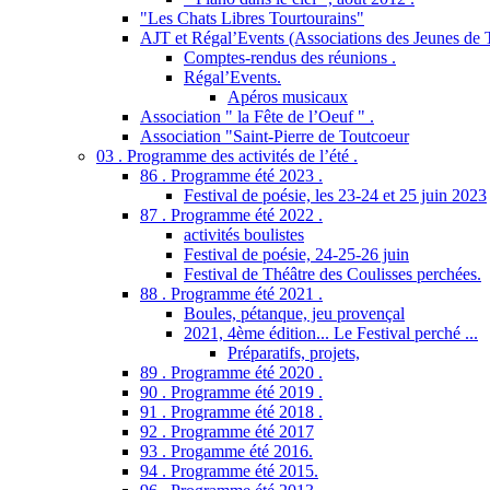
"Les Chats Libres Tourtourains"
AJT et Régal’Events (Associations des Jeunes de 
Comptes-rendus des réunions .
Régal’Events.
Apéros musicaux
Association " la Fête de l’Oeuf " .
Association "Saint-Pierre de Toutcoeur
03 . Programme des activités de l’été .
86 . Programme été 2023 .
Festival de poésie, les 23-24 et 25 juin 2023
87 . Programme été 2022 .
activités boulistes
Festival de poésie, 24-25-26 juin
Festival de Théâtre des Coulisses perchées.
88 . Programme été 2021 .
Boules, pétanque, jeu provençal
2021, 4ème édition... Le Festival perché ...
Préparatifs, projets,
89 . Programme été 2020 .
90 . Programme été 2019 .
91 . Programme été 2018 .
92 . Programme été 2017
93 . Progamme été 2016.
94 . Programme été 2015.