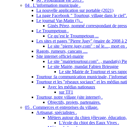
96 . Programme été 2013 .
04 . L’information municipale .
La nouvelle application sur portable (2021)
La page Facebook " Tourtour, village dans le ciel"
Le journal Var-Matin (!)...
Ginès Pérez, nommé correspondant de presse
Le Troumpetoun .
Ce qu’est le Troumpetoun ...
Les sites et pages "Pierre Jugy" (maire de 2008 à 2
Le site "pierre.jugy.com" : né le...., mort en ..
Ragots, rumeurs, cancans ....
Site internet officiel-mairie
Le site "mairietourtour.com". , mandat(s) Pi
Le site Mairie, mandat Fabien Brieugne
Le site Mairie de Tourtour et ses rapp
Tourtour :la communication municipale, l’informati
Tourtour et les "réseaux sociaux" et les médias nat
Avec les médias nationaux
sur TF1
Tourtour, notre village (site internet) .
Objectifs, projets, partenaires.
05 . Commerces et entreprises du village.
Artisanat, spécialistes .
Métiers autour du chien (élevage, éducation, 
L’école du chiot des Eaux Vives .