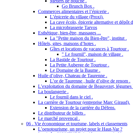
Métiers de bouche .
Go Brunch Box .
Commerces alimentaires et l’épicerie .
L’épicerie du village (Proxi).
La cave écolo, épicerie alternative et dépôt 
La microbrasserie Tarvos
Esthétique, bien-être, massages ...
La "Petite maison du Bien-être", institut .
Hôtels, gites, maisons d’hotes .
Gîtes et locations de vacances à Tourtour .
" Le fournil", maison de village .
La Bastide de Tourtour .
La Petite Auberge de Tourtour .
Le Domaine de la Baume .
Huile d’olive, Chateau de Taurenne .
L’or de Taurenne , huile d’olive de renom .
L’exploitation du domaine de Beauvezet, légumes 
La boulangerie .
Le fournil dans le ciel .
La carrière de Tourtour (entreprise Marc Giraud).
Extension de la carrière du Défens.
Le distributeur de billets .
Le marché provençal .
06 . Vie économique et tourisme, labels et classements
L’oenotourisme, un projet pour le Haut-Var ?