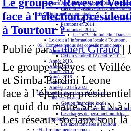
Le groupe "Rêves et Veil
Pierre Jugy, candidat-député, 8ème circonscr
Election législative 2017, 8ème circon
face à l’élection présiden
05 . L’information municipale .
Bulletin municipal : "Dans le ciel de Tourtou
Parutions en 2014 .
à Tourtour ?
Parutions en 2015 .
Le " n°3 " du bulletin "Dans le 
Le droit à l’information locale à Tourtour .
Publié par
Gilbert Giraud
|
06 . Comptes-rendus des conseils municipaux .
Année 2012 .
CM du vendredi 12 octobre 2012 .
Année 2013.
Le groupe "Rêves et Veillée
Année 2014 .
Année 2015 .
et Simba Pardini Leone
Année 2016 .
Année 2017 .
Années 2018 à 2023.
face à l’élection présidentiel
07 . Situation financière et budgétaire .
Finances locales .
et quid du maire SE/ FN à T
Gestion financière locale .
La gestion financière du moulin à huil
Les charges de personnel municipal .
Les réseaux sociaux sont là 
Impôts locaux, taxes foncières .
Les taxes foncières à Tourtour .
09 . Les logements sociaux .