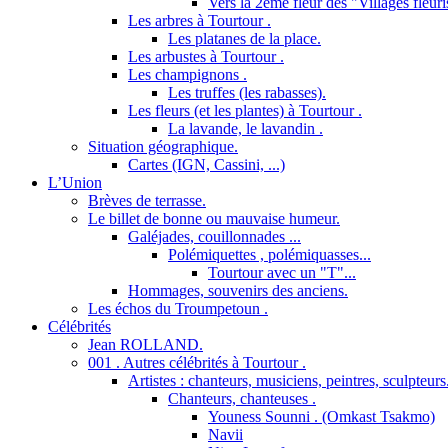
Vers la 2ème fleur des "Villages fleuri
Les arbres à Tourtour .
Les platanes de la place.
Les arbustes à Tourtour .
Les champignons .
Les truffes (les rabasses).
Les fleurs (et les plantes) à Tourtour .
La lavande, le lavandin .
Situation géographique.
Cartes (IGN, Cassini, ...)
L’Union
Brèves de terrasse.
Le billet de bonne ou mauvaise humeur.
Galéjades, couillonnades ...
Polémiquettes , polémiquasses...
Tourtour avec un "T"...
Hommages, souvenirs des anciens.
Les échos du Troumpetoun .
Célébrités
Jean ROLLAND.
001 . Autres célébrités à Tourtour .
Artistes : chanteurs, musiciens, peintres, sculpteurs
Chanteurs, chanteuses .
Youness Sounni . (Omkast Tsakmo)
Navii