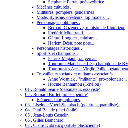
Stéphanie Ferrat, poète-éditrice
Mécènes culturels .
Militaires, pompiers, gendarmes
Mode, stylisme, créateurs, top models....
Personnages politiques .
Bernard Cazeneuve, ministre de l’Intérieur
Frédéric Mitterrand .
Gérard Longuet , ministre .
Harlem Désir, pote pote....
Personnages historiques .
Sportifs et champions .
Patrick Magaud, rallyeman
Tourtour : Mathias et Léa, champions de B
Tourtour-les Arcs : Virgile Paille, pétanqueu
Travailleurs sociaux et militants associatifs
Anne Wosniak , "militante" pro-polonaise...
Hocine Benhamou (Tchélou)
01 . Ronald Searle (dessinateur, essayiste)
02 . Bernard Buffet (artiste peintre)
Eléments biographiques
03 . Liselotte Vogel-Steinbach (peintre, aquarelliste).
04 . Paul Bajade (chef étoilé).
05 . Jean-Louis Castelin.
06 . Gilles Blanchard.
07 . Claire Dubreucq (artiste plasticienne)