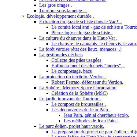
Les gros orages .
Tourtour sous la neige ...
Ecologie, développement durable .
Extraction du gaz de schiste dans le Var !...
Le comité local anti - gaz de schiste à Tourto
Pierre Jugy et le gaz de schiste .
La culture du chanvre dans le Haut-Var .
Le chanvre, le cannabis, le chènevis, le zama
La forêt varoise (état des lieux, menaces ..)
La gestion des déchets
Collecte des piles usagées
Enfouissement des déchets "inertes"...
Le compostage, bacs
La protection du territoire Verdon .
Robert Ferrato, défenseur du Verdon.
La Sphère : Memory Space Corporation
Création de la Sphère (MSC)
Le jardin innovant de Tourtour .
Le compost de broussailles .
Les découvertes de Jean Pain .
Jean Pain, génial chercheur écolo.
Les méthodes de Jean Pain .
Le parc éolien, projet haut-varois.
La préparation du projet de parc éolien : obje