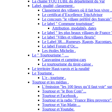
La chaîne YOUTUBE du département du Var
Label, qualité, classement .
Classement des villages où il fait bon vivre ..
Le certificat d’Excellence TripAdvisor
Le concours "le village préféré des français"
Le label " Commune touristique"
Attribution, modalités, dates
Le label " les plus beaux villages de France "
Le label "Villes et villages fleuris"
Le Label 3R....Rumeurs, Ragots, Racontars..
Le label Forum d’Oc...
Les étoiles Michelin .
Le " Tourtourisme " ....
Caravaning et camping-cars
Le tourtourisme du tiroir-caisse .
Le territoire Haut-varois et la ruralité
Le Tourisme .
L’e - tourisme .
Tourtour et les médias .
L’émission "les 100 lieux qu’il faut voir" su
Tourtour et "le Bon Coin"...
Tourtour et Facebook .
Tourtour et la radio "France Bleu provence"
Tourtour et Var-Matin ...
Tourtour et Youtube.