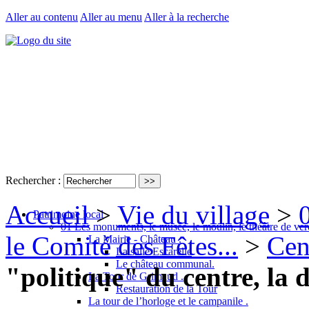
Aller au contenu
Aller au menu
Aller à la recherche
Rechercher :
Accueil
>
Vie du village
>
Patrimoine local
01 Les monuments, le musée, le moulin, le théâtre de ver
le Comité des Fêtes...
>
Cen
La Mairie - Château .
La salle Escarelle
Le château communal.
"politique" du centre, la 
La Tour de Grimaud .
Restauration de la Tour
La tour de l’horloge et le campanile .