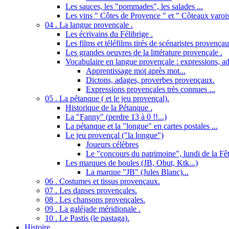
Les sauces, les "pommades", les salades ...
Les vins " Côtes de Provence " et " Côteaux varois
04 . La langue provençale .
Les écrivains du Félibrige .
Les films et téléfilms tirés de scénaristes provençau
Les grandes oeuvres de la littérature provençale .
Vocabulaire en langue provençale : expressions, ad
Apprentissage mot après mot...
Dictons, adages, proverbes provençaux.
Expressions provençales très connues ...
05 . La pétanque ( et le jeu provençal).
Historique de la Pétanque .
La "Fanny" (perdre 13 à 0 !!...)
La pétanque et la "longue" en cartes postales ...
Le jeu provençal ("la longue")
Joueurs célèbres
Le "concours du patrimoine", lundi de la Fêt
Les marques de boules (JB, Obut, Ktk...)
La marque "JB" (Jules Blanc)...
06 . Costumes et tissus provençaux.
07 . Les danses provençales.
08 . Les chansons provençales.
09 . La galéjade méridionale .
10 . Le Pastis (le pastaga).
Histoire