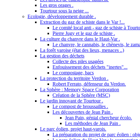
Les gros orages .
Tourtour sous la neige ...
Ecologie, développement durable .
Extraction du gaz de schiste dans le Var !...
Le comité local anti - gaz de schiste à Tourto
Pierre Jugy et le gaz de schiste .
La culture du chanvre dans le Haut-Var .
Le chanvre, le cannabis, le chènevis, le zama
La forêt varoise (état des lieux, menaces ..)
La gestion des déchets
Collecte des piles usagées
Enfouissement des déchets "inertes"...
Le compostage, bacs
La protection du territoire Verdon .
Robert Ferrato, défenseur du Verdon.
La Sphère : Memory Space Corporation
Création de la Sphère (MSC)
Le jardin innovant de Tourtour .
Le compost de broussailles .
Les découvertes de Jean Pain .
Jean Pain, génial chercheur écolo.
Les méthodes de Jean Pain .
Le parc éolien, projet haut-varois.
La préparation du projet de parc éolien : obje