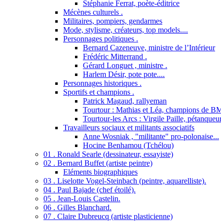
Stéphanie Ferrat, poète-éditrice
Mécènes culturels .
Militaires, pompiers, gendarmes
Mode, stylisme, créateurs, top models....
Personnages politiques .
Bernard Cazeneuve, ministre de l’Intérieur
Frédéric Mitterrand .
Gérard Longuet , ministre .
Harlem Désir, pote pote....
Personnages historiques .
Sportifs et champions .
Patrick Magaud, rallyeman
Tourtour : Mathias et Léa, champions de B
Tourtour-les Arcs : Virgile Paille, pétanqueu
Travailleurs sociaux et militants associatifs
Anne Wosniak , "militante" pro-polonaise...
Hocine Benhamou (Tchélou)
01 . Ronald Searle (dessinateur, essayiste)
02 . Bernard Buffet (artiste peintre)
Eléments biographiques
03 . Liselotte Vogel-Steinbach (peintre, aquarelliste).
04 . Paul Bajade (chef étoilé).
05 . Jean-Louis Castelin.
06 . Gilles Blanchard.
07 . Claire Dubreucq (artiste plasticienne)