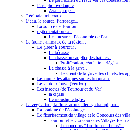
Le parc éolien du Haut-Var : la contestation s
Parc photovoltaique
Avant-projet...
Géologie, minéraux.
L’eau, la source, l’arrosage...
La source de Tourtour.
règlementation eau
Les mesures d’économie de l’eau
La faune , animaux de la région .
Le gibier à Tourtour .
La bécasse
La chasse au sanglier, les battues .
Prolifération, régulation, dégâts ....
La chasse à la grive .
Le chant de la grive, les chilets, les a
Le loup et les attaques sur les troupeaux
Le vautour fauve (Verdon).
Les insectes (de Tourtour et du Var) .
la cigale
Le moustique tigre .
La végétation , la flore :arbres, fleurs, champignons
La pratique de l’écobuage .
Le fleurissement du village et le Concours des villa
Tourtour et le Concours des Villages Fleuris 
Le concours "Tourtour en fleurs"...