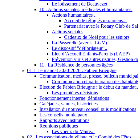
Le lotissement de Beauvezet .
10 . Actions sociales, médicales et humanitaires.
Actions humanitaires .
Accueil de réfugiés ukrainiens...
Partenariat avec le Rotary Club de Sa
Actions sociales
Cadeaux de Noël pour les séniors
La Passerelle (avec la LGV).
Le dispositif "défibrilateur"..
Lieu d’Accueil Enfants-Parents (LAEP)
Prévention virus et autres risques, Gestion 
11 . La Résidence de personnes âgées
01-1 Le mandat 2020-2026 : Fabien Brieugne
Communication, médias, presse, bulletin municipal,
Communication et participation des habitant
Election de Fabien Brieugne : le début du mandat..
Les premières décisions
Fonctionnement interne, démissions
Galéjades, vannes, historiettes...
Installation du nouveau conseil puis modifications
Les conseils municipaux
Rapports avec institutions
Réunions publiques
Les voeux du Maire...
02 . Les associations du village et le Comité des Fêtes...