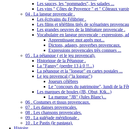
Les sauces, les "pommades", les salades ...
Les vins " Côtes de Provence " et " Côteaux varois
04 . La langue provençale .
Les écrivains du Félibrige .
Les films et téléfilms tirés de scénaristes provençau
Les grandes oeuvres de la littérature provençale .
Vocabulaire en langue provençale : expressions, ad
Apprentissage mot après mot...
Dictons, adages, proverbes provençaux.
Expressions provençales très connues ...
05 . La pétanque ( et le jeu provençal).
Historique de la Pétanque .
La "Fanny" (perdre 13 à 0 !!...)
La pétanque et la "longue" en cartes postales ...
Le jeu provençal ("la longue")
Joueurs célèbres
Le "concours du patrimoine", lundi de la Fêt
Les marques de boules (JB, Obut, Ktk...)
La marque "JB" (Jules Blanc)...
06 . Costumes et tissus provençaux.
07 . Les danses provençales.
08 . Les chansons provençales.
09 . La galéjade méridionale .
10 . Le Pastis (le pastaga).
Histoire