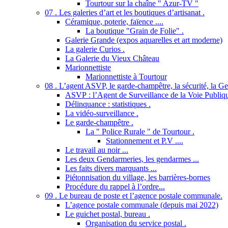
Tourtour sur la chaîne " Azur-TV "
07 . Les galeries d’art et les boutiques d’artisanat .
Céramique, poterie, faïence ....
La boutique "Grain de Folie" .
Galerie Grande (expos aquarelles et art moderne)
La galerie Curios .
La Galerie du Vieux Château
Marionnettiste
Marionnettiste à Tourtour
08 . L’agent ASVP, le garde-champêtre, la sécurité, la Gend
ASVP : l’Agent de Surveillance de la Voie Publiq
Délinquance : statistiques .
La vidéo-surveillance .
Le garde-champêtre .
La " Police Rurale " de Tourtour .
Stationnement et P.V ....
Le travail au noir ...
Les deux Gendarmeries, les gendarmes ...
Les faits divers marquants ...
Piétonnisation du village, les barrières-bornes
Procédure du rappel à l’ordre...
09 . Le bureau de poste et l’agence postale communale.
L’agence postale communale (depuis mai 2022)
Le guichet postal, bureau .
Organisation du service postal .