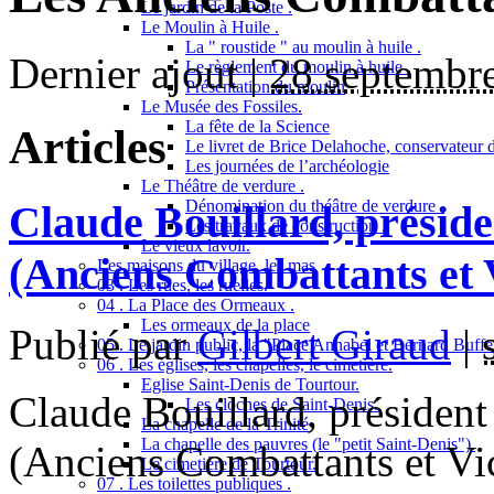
Le jardin de la Poste .
Le Moulin à Huile .
La " roustide " au moulin à huile .
Dernier ajout |
28 septembr
Le règlement du moulin à huile .
Présentation du moulin
Le Musée des Fossiles.
La fête de la Science
Articles
Le livret de Brice Delahoche, conservateur 
Les journées de l’archéologie
Le Théâtre de verdure .
Dénomination du théâtre de verdure .
Claude Bouillard, préside
Les travaux de construction .
Le vieux lavoir.
(Anciens Combattants et 
Les maisons du village, les mas
03 . Les rues, les ruelles.
04 . La Place des Ormeaux .
Les ormeaux de la place
Publié par
Gilbert Giraud
|
05 . Le jardin public, la "Place Annabel et Bernard Buffet
06 . Les églises, les chapelles, le cimetière.
Eglise Saint-Denis de Tourtour.
Claude Bouillard, président
Les cloches de Saint-Denis.
La chapelle de la Trinité
La chapelle des pauvres (le "petit Saint-Denis").
(Anciens Combattants et Vi
Le cimetière de Tourtour.
07 . Les toilettes publiques .