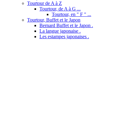
Tourtour de A à Z
Tourtour, de A à G ...
Tourtour, en " F " ...
Tourtour, Buffet et le Japon
Bernard Buffet et le Japon .
La langue japonaise .
Les estampes japonaises .