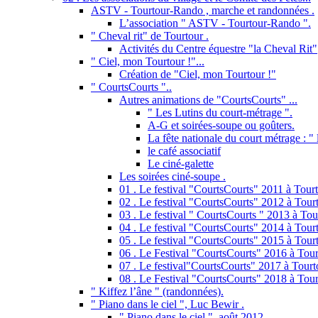
ASTV - Tourtour-Rando , marche et randonnées .
L’association " ASTV - Tourtour-Rando ".
" Cheval rit" de Tourtour .
Activités du Centre équestre "la Cheval Rit"
" Ciel, mon Tourtour !"...
Création de "Ciel, mon Tourtour !"
" CourtsCourts "..
Autres animations de "CourtsCourts" ...
" Les Lutins du court-métrage ".
A-G et soirées-soupe ou goûters.
La fête nationale du court métrage : " l
le café associatif
Le ciné-galette
Les soirées ciné-soupe .
01 . Le festival "CourtsCourts" 2011 à Tourt
02 . Le festival "CourtsCourts" 2012 à Tourt
03 . Le festival " CourtsCourts " 2013 à Tou
04 . Le festival "CourtsCourts" 2014 à Tour
05 . Le festival "CourtsCourts" 2015 à Tour
06 . Le Festival "CourtsCourts" 2016 à Tour
07 . Le festival"CourtsCourts" 2017 à Tourt
08 . Le Festival "CourtsCourts" 2018 à Tour
" Kiffez l’âne " (randonnées).
" Piano dans le ciel ", Luc Bewir .
" Piano dans le ciel ", août 2012 .