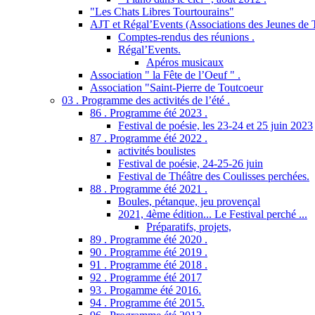
"Les Chats Libres Tourtourains"
AJT et Régal’Events (Associations des Jeunes de 
Comptes-rendus des réunions .
Régal’Events.
Apéros musicaux
Association " la Fête de l’Oeuf " .
Association "Saint-Pierre de Toutcoeur
03 . Programme des activités de l’été .
86 . Programme été 2023 .
Festival de poésie, les 23-24 et 25 juin 2023
87 . Programme été 2022 .
activités boulistes
Festival de poésie, 24-25-26 juin
Festival de Théâtre des Coulisses perchées.
88 . Programme été 2021 .
Boules, pétanque, jeu provençal
2021, 4ème édition... Le Festival perché ...
Préparatifs, projets,
89 . Programme été 2020 .
90 . Programme été 2019 .
91 . Programme été 2018 .
92 . Programme été 2017
93 . Progamme été 2016.
94 . Programme été 2015.