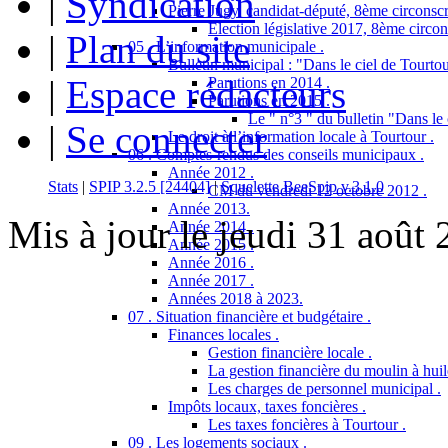
|
Syndication
Pierre Jugy, candidat-député, 8ème circonscr
Election législative 2017, 8ème circon
|
Plan du site
05 . L’information municipale .
Bulletin municipal : "Dans le ciel de Tourtou
|
Espace rédacteurs
Parutions en 2014 .
Parutions en 2015 .
Le " n°3 " du bulletin "Dans le 
|
Se connecter
Le droit à l’information locale à Tourtour .
06 . Comptes-rendus des conseils municipaux .
Année 2012 .
Stats
|
SPIP 3.2.5 [24404]
|
Squelette BeeSpip v.3.1.0
CM du vendredi 12 octobre 2012 .
Année 2013.
Mis à jour le jeudi 31 août
Année 2014 .
Année 2015 .
Année 2016 .
Année 2017 .
Années 2018 à 2023.
07 . Situation financière et budgétaire .
Finances locales .
Gestion financière locale .
La gestion financière du moulin à huil
Les charges de personnel municipal .
Impôts locaux, taxes foncières .
Les taxes foncières à Tourtour .
09 . Les logements sociaux .