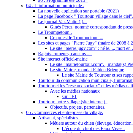
96 . Programme été 2013 .
04 . L’information municipale .
La nouvelle application sur portable (2021)
La page Facebook " Tourtour, village dans le ciel"
Le journal Var-Matin (!)...
Ginès Pérez, nommé correspondant de presse
Le Troumpetoun .
Ce qu’est le Troumpetoun ...
Les sites et pages "Pierre Jugy" (maire de 2008 à 2
Le site "pierre.jugy.com" : né le...., mort en ..
Ragots, rumeurs, cancans ....
Site internet officiel-mairie
Le site "mairietourtour.com". , mandat(s) Pi
Le site Mairie, mandat Fabien Brieugne
Le site Mairie de Tourtour et ses rapp
Tourtour :la communication municipale, l’informati
Tourtour et les "réseaux sociaux" et les médias nat
Avec les médias nationaux
sur TF1
Tourtour, notre village (site internet) .
Objectifs, projets, partenaires.
05 . Commerces et entreprises du village.
Artisanat, spécialistes .
Métiers autour du chien (élevage, éducation, 
L’école du chiot des Eaux Vives .