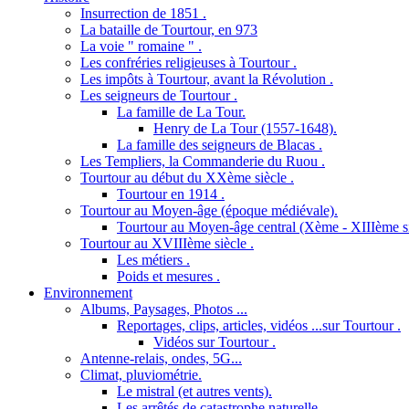
Insurrection de 1851 .
La bataille de Tourtour, en 973
La voie " romaine " .
Les confréries religieuses à Tourtour .
Les impôts à Tourtour, avant la Révolution .
Les seigneurs de Tourtour .
La famille de La Tour.
Henry de La Tour (1557-1648).
La famille des seigneurs de Blacas .
Les Templiers, la Commanderie du Ruou .
Tourtour au début du XXème siècle .
Tourtour en 1914 .
Tourtour au Moyen-âge (époque médiévale).
Tourtour au Moyen-âge central (Xème - XIIIème si
Tourtour au XVIIIème siècle .
Les métiers .
Poids et mesures .
Environnement
Albums, Paysages, Photos ...
Reportages, clips, articles, vidéos ...sur Tourtour .
Vidéos sur Tourtour .
Antenne-relais, ondes, 5G...
Climat, pluviométrie.
Le mistral (et autres vents).
Les arrêtés de catastrophe naturelle