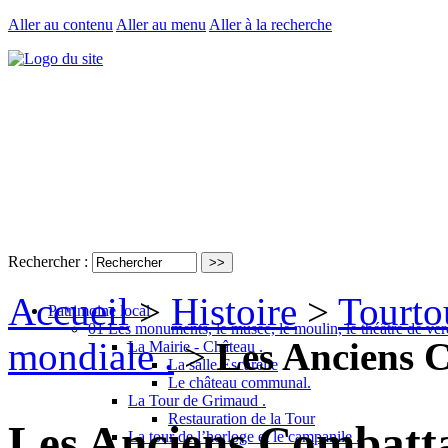
Aller au contenu
Aller au menu
Aller à la recherche
Rechercher :
Accueil
>
Histoire
>
Tourto
Patrimoine local
01 Les monuments, le musée, le moulin, le théâtre de ver
mondiale .
>
Les Anciens 
La Mairie - Château .
La salle Escarelle
Le château communal.
La Tour de Grimaud .
Restauration de la Tour
Les Anciens Combatt
La tour de l’horloge et le campanile .