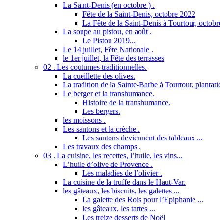
La Saint-Denis (en octobre ) .
Fête de la Saint-Denis, octobre 2022
La Fête de la Saint-Denis à Tourtour, octob
La soupe au pistou, en août .
Le Pistou 2019...
Le 14 juillet, Fête Nationale .
le 1er juillet, la Fête des terrasses
02 . Les coutumes traditionnelles.
La cueillette des olives.
La tradition de la Sainte-Barbe à Tourtour, plantatio
Le berger et la transhumance.
Histoire de la transhumance.
Les bergers.
les moissons .
Les santons et la crèche .
Les santons deviennent des tableaux ...
Les travaux des champs .
03 . La cuisine, les recettes, l’huile, les vins...
L’huile d’olive de Provence .
Les maladies de l’olivier .
La cuisine de la truffe dans le Haut-Var.
les gâteaux, les biscuits, les galettes ...
La galette des Rois pour l’Epiphanie ...
les gâteaux, les tartes ...
Les treize desserts de Noël