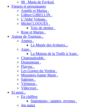
08 . Maria de Faykod.
Figures et personnages
Angèle et Marius .
Gilbert GIBELLIN .
L’Abbé Volpato .
Michel LOQUÈS .
Voix de stentor .
Rose et Marius .
Autour de Tourtour...
Ampus .
Le Musée des écritures...
Aups .
La Maison de la Truffe à Aups .
Chateaudouble .
Draguignan .
Flayosc .
Les Gorges du Verdon .
Moustiers-Sainte Marie .
Salernes .
Vérignon .
Villecroze .
Et aussi...
En chiffres
Statistiques : salaires, revenus .
Jeu quizz