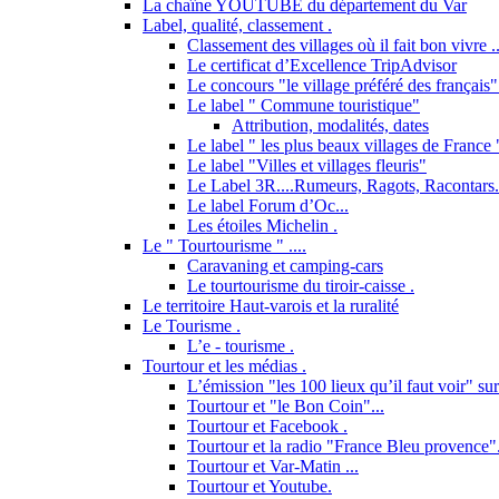
La chaîne YOUTUBE du département du Var
Label, qualité, classement .
Classement des villages où il fait bon vivre ..
Le certificat d’Excellence TripAdvisor
Le concours "le village préféré des français"
Le label " Commune touristique"
Attribution, modalités, dates
Le label " les plus beaux villages de France "
Le label "Villes et villages fleuris"
Le Label 3R....Rumeurs, Ragots, Racontars..
Le label Forum d’Oc...
Les étoiles Michelin .
Le " Tourtourisme " ....
Caravaning et camping-cars
Le tourtourisme du tiroir-caisse .
Le territoire Haut-varois et la ruralité
Le Tourisme .
L’e - tourisme .
Tourtour et les médias .
L’émission "les 100 lieux qu’il faut voir" su
Tourtour et "le Bon Coin"...
Tourtour et Facebook .
Tourtour et la radio "France Bleu provence"
Tourtour et Var-Matin ...
Tourtour et Youtube.