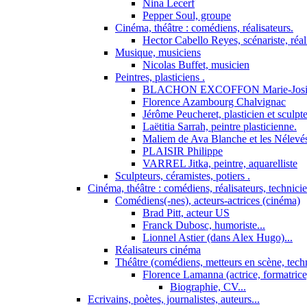
Nina Lecerf
Pepper Soul, groupe
Cinéma, théâtre : comédiens, réalisateurs.
Hector Cabello Reyes, scénariste, réal
Musique, musiciens
Nicolas Buffet, musicien
Peintres, plasticiens .
BLACHON EXCOFFON Marie-Josi
Florence Azambourg Chalvignac
Jérôme Peucheret, plasticien et sculpt
Laëtitia Sarrah, peintre plasticienne.
Maliem de Ava Blanche et les Nélevé
PLAISIR Philippe
VARREL Jitka, peintre, aquarelliste
Sculpteurs, céramistes, potiers .
Cinéma, théâtre : comédiens, réalisateurs, technici
Comédiens(-nes), acteurs-actrices (cinéma)
Brad Pitt, acteur US
Franck Dubosc, humoriste...
Lionnel Astier (dans Alex Hugo)...
Réalisateurs cinéma
Théâtre (comédiens, metteurs en scène, tech
Florence Lamanna (actrice, formatrice,
Biographie, CV...
Ecrivains, poètes, journalistes, auteurs...