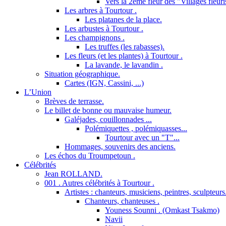
Vers la 2ème fleur des "Villages fleuri
Les arbres à Tourtour .
Les platanes de la place.
Les arbustes à Tourtour .
Les champignons .
Les truffes (les rabasses).
Les fleurs (et les plantes) à Tourtour .
La lavande, le lavandin .
Situation géographique.
Cartes (IGN, Cassini, ...)
L’Union
Brèves de terrasse.
Le billet de bonne ou mauvaise humeur.
Galéjades, couillonnades ...
Polémiquettes , polémiquasses...
Tourtour avec un "T"...
Hommages, souvenirs des anciens.
Les échos du Troumpetoun .
Célébrités
Jean ROLLAND.
001 . Autres célébrités à Tourtour .
Artistes : chanteurs, musiciens, peintres, sculpteurs
Chanteurs, chanteuses .
Youness Sounni . (Omkast Tsakmo)
Navii