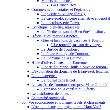
Métiers de bouche .
Go Brunch Box .
Commerces alimentaires et l’épicerie .
L’épicerie du village (Proxi).
La cave écolo, épicerie alternative et dépôt 
La microbrasserie Tarvos
Esthétique, bien-être, massages ...
La "Petite maison du Bien-être", institut .
Hôtels, gites, maisons d’hotes .
Gîtes et locations de vacances à Tourtour .
" Le fournil", maison de village .
La Bastide de Tourtour .
La Petite Auberge de Tourtour .
Le Domaine de la Baume .
Huile d’olive, Chateau de Taurenne .
L’or de Taurenne , huile d’olive de renom .
L’exploitation du domaine de Beauvezet, légumes 
La boulangerie .
Le fournil dans le ciel .
La carrière de Tourtour (entreprise Marc Giraud).
Extension de la carrière du Défens.
Le distributeur de billets .
Le marché provençal .
06 . Vie économique et tourisme, labels et classements
L’oenotourisme, un projet pour le Haut-Var ?