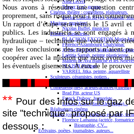
Nina Lecerf
Nous avons à résoudre une question central
Pepper Soul, groupe
Cinéma, théâtre : comédiens, réalisateurs.
proprement, sans risque pour l’environnemen
Hector Cabello Reyes, scénariste, réal
Un rapport d’étape sera remis le 15 avril et 
Musique, musiciens
Nicolas Buffet, musicien
publics. Les industriels se sont engagés à 
Peintres, plasticiens .
hydraulique – technique que vous avez citée
BLACHON EXCOFFON Marie-Josi
Florence Azambourg Chalvignac
que les conclusions des rapports n’aient pu 
Jérôme Peucheret, plasticien et sculpt
Laëtitia Sarrah, peintre plasticienne.
coopérer avec la mission que nous avons mis
Maliem de Ava Blanche et les Nélevé
les éventuels gisements. À eux de le prouver 
PLAISIR Philippe
VARREL Jitka, peintre, aquarelliste
Sculpteurs, céramistes, potiers .
__
___
__
_
_
____
___________________
__
_
_
Cinéma, théâtre : comédiens, réalisateurs, technici
Comédiens(-nes), acteurs-actrices (cinéma)
Brad Pitt, acteur US
**
Franck Dubosc, humoriste...
Pour
des infos sur le gaz d
Lionnel Astier (dans Alex Hugo)...
Réalisateurs cinéma
site "technique" proposé par IF
Théâtre (comédiens, metteurs en scène, tech
Florence Lamanna (actrice, formatrice,
:
dessous
Biographie, CV...
Ecrivains, poètes, journalistes, auteurs...