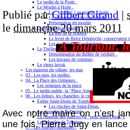
Le jardin de la Poste .
Le Moulin à Huile .
Publié par
Gilbert Giraud
|
La " roustide " au moulin à huile .
Le règlement du moulin à huile .
Présentation du moulin
le
dimanche 20 mars 2011
Le Musée des Fossiles.
La fête de la Science
Le livret de Brice Delahoche, conservateur 
A Tourtour, le
Les journées de l’archéologie
Le Théâtre de verdure .
Dénomination du théâtre de verdure .
Les travaux de construction .
Le vieux lavoir.
Les maisons du village, les mas
03 . Les rues, les ruelles.
04 . La Place des Ormeaux .
Les ormeaux de la place
05 . Le jardin public, la "Place Annabel et Bernard Buffet
06 . Les églises, les chapelles, le cimetière.
Eglise Saint-Denis de Tourtour.
Les cloches de Saint-Denis.
Avec notre maire on n’est jam
La chapelle de la Trinité
La chapelle des pauvres (le "petit Saint-Denis").
une fois, Pierre Jugy en lance 
Le cimetière de Tourtour.
07 . Les toilettes publiques .