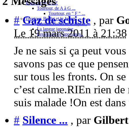
2 Messages
Tourtour de A à Z
Tourtour, de A à G ...
Tourtour, en " F " ...
#
Gaz de schiste
, par
Go
Tourtour, Buffet et le Japon
Bernard Buffet et le Japon .
La langue japonaise .
Le 19 mars 2011 à 21:38
Les estampes japonaises .
Je ne sais si ça peut vou
savons pas ce que pensent
sur tous les fronts. On se
c’est calme.RIEn rien de 
suis malade !On est dans
#
Silence ...
, par
Gilber