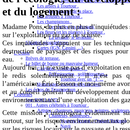
Vers la 2ème fleur des "Villages fleuri
Les arbres à Tourtour .
et du logement :
Les platanes de la place.
Les arbustes à Tourtour .
Les champignons .
Madame Pons, de plus en plus d’inquiétudes se
Les truffes (les rabasses).
Les fleurs (et les plantes) à Tourtour .
sur l’exploitation du gaz de schiste.
La lavande, le lavandin .
Ces inquiétudes s’appuient sur les technique
Situation géographique.
Cartes (IGN, Cassini, ...)
destruction de paysages et des risques pour
L’Union
eau.
Brèves de terrasse.
Le billet de bonne ou mauvaise humeur.
Aujourd’hui, il n’existe pas d’exploitation e
Galéjades, couillonnades ...
le redis solennellement : il n’est pas q
Polémiquettes , polémiquasses...
Tourtour avec un "T"...
l’américaine. Éric Besson et moi-même avons
Hommages, souvenirs des anciens.
Les échos du Troumpetoun .
et au conseil général du développement dur
Célébrités
environnementaux d’une exploitation des gaz 
Jean ROLLAND.
001 . Autres célébrités à Tourtour .
Artistes : chanteurs, musiciens, peintres, sculpteurs
Cette mission s’interrogera évidemment sur
Chanteurs, chanteuses .
surtout, sur les risques environnementaux gl
Youness Sounni . (Omkast Tsakmo)
Navii
sur les risques locaux sur le paysage et la res