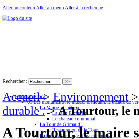
Aller au contenu
Aller au menu
Aller à la recherche
Rechercher :
Accueil
>
Environnement
Patrimoine local
01 Les monuments, le musée, le moulin, le théâtre de ver
durable .
>
A Tourtour, le 
La Mairie - Château .
La salle Escarelle
Le château communal.
La Tour de Grimaud .
A Tourtour, le maire 
Restauration de la Tour
La tour de l’horloge et le campanile .