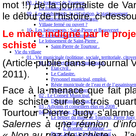
mot !!) de la journaliste de Va
08 . Les fontaines de Tourtour .
La fontaine de la Trinité
le début de l’histoire, ci-desso
09 . Les ronds-points, la circulation, le stationnement.
Le stationnement, les parkings.
Village fermé ou ouvert ?
10 . Les lotissements : Saint-Pierre et Beauvezet .
Le maire indigné par le proj
Le lotissement de Beauvezet .
Le lotissement de Saint-Pierre .
schiste
Saint-Pierre de Tourtour .
Vie du village
01 . Vie municipale (politique, sociale, territoriale, citoy
(Article publié dans le journal
01 . Mairie et services municipaux.
Etat-civil .
2011).
Le Cadastre.
Personnel municipal, emploi.
Régie municipale de l’eau et de l’assainisse
Face à la menace que fait pla
Services techniques.
02 . Le Conseil Municipal.
de schiste sur les trois quar
Démissions et couacs ....
03 . Adjoints et conseillers élus en 2008 .
Tourtour Pierre Jugy s’alarm
04 . Mr le Maire, Pierre Jugy .
Le bêtiser du maire de Tourtour, Pierre Jugy .
Salernes à une réunion d’info
L’enfant du pays !!...
L’Homme " Politique "...
« Non au gaz de schiste ». J’a
Pierre Jugy et le Front National