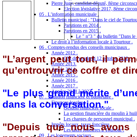
Pierre Jugy, candidat-député, 8ème circonscr
Election législative 2017, 8ème circon
05 . L’information municipale .
Bulletin municipal : "Dans le ciel de Tourtou
Parutions en 2014 .
Parutions en 2015 .
Le " n°3 " du bulletin "Dans le 
Le droit à l’information locale à Tourtour .
06 . Comptes-rendus des conseils municipaux .
Année 2012 .
"L’argent peut tout, il perme
CM du vendredi 12 octobre 2012 .
Année 2013.
qu’entrouvrir ce coffre et d
Année 2014 .
Année 2015 .
Année 2016 .
Année 2017 .
"
Le plus grand mérite d’une
Années 2018 à 2023.
07 . Situation financière et budgétaire .
dans la conversation."
Finances locales .
Gestion financière locale .
La gestion financière du moulin à huil
Les charges de personnel municipal .
"Depuis que nous avons l
Impôts locaux, taxes foncières .
Les taxes foncières à Tourtour .
09 . Les logements sociaux .