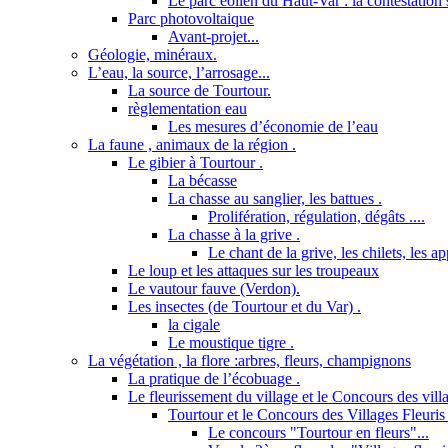
Le parc éolien du Haut-Var : la contestation s
Parc photovoltaique
Avant-projet...
Géologie, minéraux.
L’eau, la source, l’arrosage...
La source de Tourtour.
règlementation eau
Les mesures d’économie de l’eau
La faune , animaux de la région .
Le gibier à Tourtour .
La bécasse
La chasse au sanglier, les battues .
Prolifération, régulation, dégâts ....
La chasse à la grive .
Le chant de la grive, les chilets, les a
Le loup et les attaques sur les troupeaux
Le vautour fauve (Verdon).
Les insectes (de Tourtour et du Var) .
la cigale
Le moustique tigre .
La végétation , la flore :arbres, fleurs, champignons
La pratique de l’écobuage .
Le fleurissement du village et le Concours des villa
Tourtour et le Concours des Villages Fleuris 
Le concours "Tourtour en fleurs"...