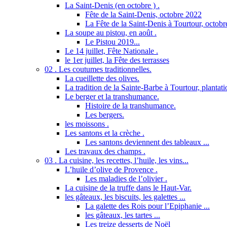
La Saint-Denis (en octobre ) .
Fête de la Saint-Denis, octobre 2022
La Fête de la Saint-Denis à Tourtour, octob
La soupe au pistou, en août .
Le Pistou 2019...
Le 14 juillet, Fête Nationale .
le 1er juillet, la Fête des terrasses
02 . Les coutumes traditionnelles.
La cueillette des olives.
La tradition de la Sainte-Barbe à Tourtour, plantatio
Le berger et la transhumance.
Histoire de la transhumance.
Les bergers.
les moissons .
Les santons et la crèche .
Les santons deviennent des tableaux ...
Les travaux des champs .
03 . La cuisine, les recettes, l’huile, les vins...
L’huile d’olive de Provence .
Les maladies de l’olivier .
La cuisine de la truffe dans le Haut-Var.
les gâteaux, les biscuits, les galettes ...
La galette des Rois pour l’Epiphanie ...
les gâteaux, les tartes ...
Les treize desserts de Noël