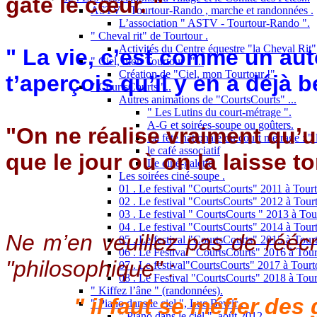
gâté le cœur. "
ASTV - Tourtour-Rando , marche et randonnées .
L’association " ASTV - Tourtour-Rando ".
" Cheval rit" de Tourtour .
Activités du Centre équestre "la Cheval Rit"
" La vie, c’est comme un aut
" Ciel, mon Tourtour !"...
Création de "Ciel, mon Tourtour !"
t’aperçois qu’il y en a déjà
" CourtsCourts "..
Autres animations de "CourtsCourts" ...
" Les Lutins du court-métrage ".
A-G et soirées-soupe ou goûters.
"On ne réalise vraiment qu’
La fête nationale du court métrage : " l
le café associatif
que le jour où on la laisse t
Le ciné-galette
Les soirées ciné-soupe .
01 . Le festival "CourtsCourts" 2011 à Tourt
02 . Le festival "CourtsCourts" 2012 à Tourt
03 . Le festival " CourtsCourts " 2013 à Tou
04 . Le festival "CourtsCourts" 2014 à Tour
Ne m’en veuillez pas de réécri
05 . Le festival "CourtsCourts" 2015 à Tour
06 . Le Festival "CourtsCourts" 2016 à Tour
"philosophique" :
07 . Le festival"CourtsCourts" 2017 à Tourt
08 . Le Festival "CourtsCourts" 2018 à Tour
" Kiffez l’âne " (randonnées).
" il faut se méfier de
" Piano dans le ciel ", Luc Bewir .
" Piano dans le ciel ", août 2012 .