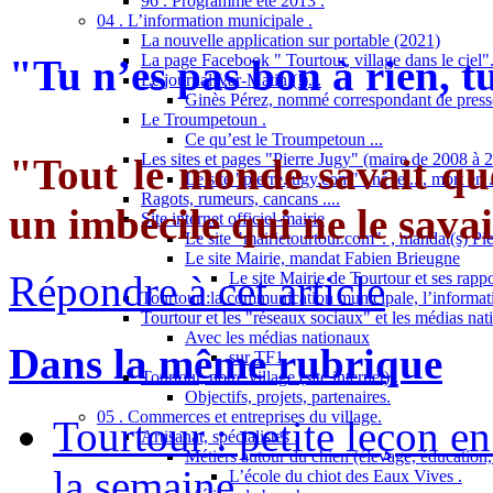
96 . Programme été 2013 .
04 . L’information municipale .
La nouvelle application sur portable (2021)
La page Facebook " Tourtour, village dans le ciel"
"Tu n’es pas bon à rien, t
Le journal Var-Matin (!)...
Ginès Pérez, nommé correspondant de presse
Le Troumpetoun .
Ce qu’est le Troumpetoun ...
Les sites et pages "Pierre Jugy" (maire de 2008 à 2
"Tout le monde savait que 
Le site "pierre.jugy.com" : né le...., mort en ..
Ragots, rumeurs, cancans ....
un imbécile qui ne le savait
Site internet officiel-mairie
Le site "mairietourtour.com". , mandat(s) Pi
Le site Mairie, mandat Fabien Brieugne
Répondre à cet article
Le site Mairie de Tourtour et ses rapp
Tourtour :la communication municipale, l’informati
Tourtour et les "réseaux sociaux" et les médias nat
Avec les médias nationaux
Dans la même rubrique
sur TF1
Tourtour, notre village (site internet) .
Objectifs, projets, partenaires.
05 . Commerces et entreprises du village.
Tourtour : petite leçon en
Artisanat, spécialistes .
Métiers autour du chien (élevage, éducation, 
la semaine
L’école du chiot des Eaux Vives .