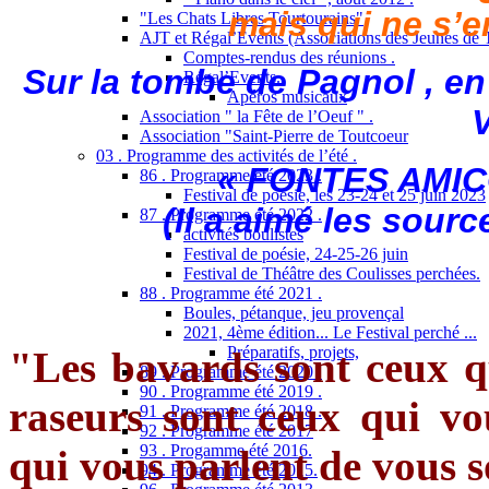
mais qui ne s’en
"Les Chats Libres Tourtourains"
AJT et Régal’Events (Associations des Jeunes de 
Comptes-rendus des réunions .
Sur la tombe de Pagnol , en
Régal’Events.
Apéros musicaux
V
Association " la Fête de l’Oeuf " .
Association "Saint-Pierre de Toutcoeur
03 . Programme des activités de l’été .
« FONTES AMI
86 . Programme été 2023 .
Festival de poésie, les 23-24 et 25 juin 2023
(Il a aimé les sour
87 . Programme été 2022 .
activités boulistes
Festival de poésie, 24-25-26 juin
Festival de Théâtre des Coulisses perchées.
88 . Programme été 2021 .
Boules, pétanque, jeu provençal
2021, 4ème édition... Le Festival perché ...
Préparatifs, projets,
"Les bavards sont ceux qu
89 . Programme été 2020 .
90 . Programme été 2019 .
raseurs sont ceux qui v
91 . Programme été 2018 .
92 . Programme été 2017
93 . Progamme été 2016.
qui vous parlent de vous s
94 . Programme été 2015.