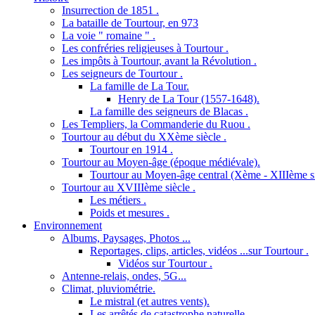
Insurrection de 1851 .
La bataille de Tourtour, en 973
La voie " romaine " .
Les confréries religieuses à Tourtour .
Les impôts à Tourtour, avant la Révolution .
Les seigneurs de Tourtour .
La famille de La Tour.
Henry de La Tour (1557-1648).
La famille des seigneurs de Blacas .
Les Templiers, la Commanderie du Ruou .
Tourtour au début du XXème siècle .
Tourtour en 1914 .
Tourtour au Moyen-âge (époque médiévale).
Tourtour au Moyen-âge central (Xème - XIIIème si
Tourtour au XVIIIème siècle .
Les métiers .
Poids et mesures .
Environnement
Albums, Paysages, Photos ...
Reportages, clips, articles, vidéos ...sur Tourtour .
Vidéos sur Tourtour .
Antenne-relais, ondes, 5G...
Climat, pluviométrie.
Le mistral (et autres vents).
Les arrêtés de catastrophe naturelle