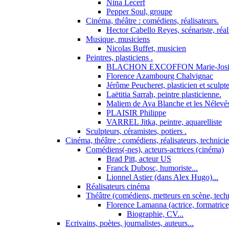
Nina Lecerf
Pepper Soul, groupe
Cinéma, théâtre : comédiens, réalisateurs.
Hector Cabello Reyes, scénariste, réal
Musique, musiciens
Nicolas Buffet, musicien
Peintres, plasticiens .
BLACHON EXCOFFON Marie-Josi
Florence Azambourg Chalvignac
Jérôme Peucheret, plasticien et sculpt
Laëtitia Sarrah, peintre plasticienne.
Maliem de Ava Blanche et les Nélevé
PLAISIR Philippe
VARREL Jitka, peintre, aquarelliste
Sculpteurs, céramistes, potiers .
Cinéma, théâtre : comédiens, réalisateurs, technici
Comédiens(-nes), acteurs-actrices (cinéma)
Brad Pitt, acteur US
Franck Dubosc, humoriste...
Lionnel Astier (dans Alex Hugo)...
Réalisateurs cinéma
Théâtre (comédiens, metteurs en scène, tech
Florence Lamanna (actrice, formatrice,
Biographie, CV...
Ecrivains, poètes, journalistes, auteurs...