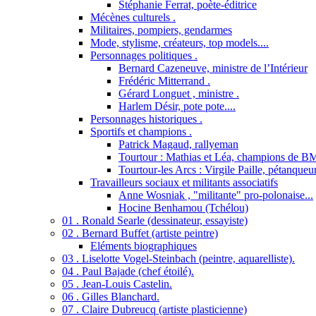
Stéphanie Ferrat, poète-éditrice
Mécènes culturels .
Militaires, pompiers, gendarmes
Mode, stylisme, créateurs, top models....
Personnages politiques .
Bernard Cazeneuve, ministre de l’Intérieur
Frédéric Mitterrand .
Gérard Longuet , ministre .
Harlem Désir, pote pote....
Personnages historiques .
Sportifs et champions .
Patrick Magaud, rallyeman
Tourtour : Mathias et Léa, champions de B
Tourtour-les Arcs : Virgile Paille, pétanqueu
Travailleurs sociaux et militants associatifs
Anne Wosniak , "militante" pro-polonaise...
Hocine Benhamou (Tchélou)
01 . Ronald Searle (dessinateur, essayiste)
02 . Bernard Buffet (artiste peintre)
Eléments biographiques
03 . Liselotte Vogel-Steinbach (peintre, aquarelliste).
04 . Paul Bajade (chef étoilé).
05 . Jean-Louis Castelin.
06 . Gilles Blanchard.
07 . Claire Dubreucq (artiste plasticienne)