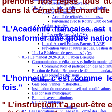
prenons nos repas tous d
Le lotissement de Beauvezet .
10 . Actions sociales, médicales et humanitaires.
dans la Cène de Léonard de 
Actions humanitaires .
Accueil de réfugiés ukrainiens...
Partenariat avec le Rotary Club de Sa
Actions sociales
"
L’Académie française est 
Cadeaux de Noël pour les séniors
La Passerelle (avec la LGV).
transformer une gloire nation
Le dispositif "défibrilateur"..
Lieu d’Accueil Enfants-Parents (LAEP)
Prévention virus et autres risques, Gestion 
11 . La Résidence de personnes âgées
01-1 Le mandat 2020-2026 : Fabien Brieugne
Communication, médias, presse, bulletin municipal,
Communication et participation des habitant
Election de Fabien Brieugne : le début du mandat..
Les premières décisions
"L’honneur, c’est comme le
Fonctionnement interne, démissions
Galéjades, vannes, historiettes...
fois."
Installation du nouveau conseil puis modifications
Les conseils municipaux
Rapports avec institutions
" L’instruction t’a peut-être 
Réunions publiques
Les voeux du Maire...
02 . Les associations du village et le Comité des Fêtes...