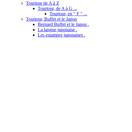
Tourtour de A à Z
Tourtour, de A à G ...
Tourtour, en " F " ...
Tourtour, Buffet et le Japon
Bernard Buffet et le Japon .
La langue japonaise .
Les estampes japonaises .