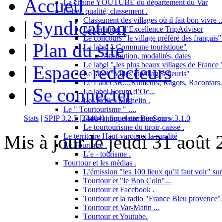
Accueil
La chaîne YOUTUBE du département du Var
Label, qualité, classement .
Classement des villages où il fait bon vivre ..
|
Syndication
Le certificat d’Excellence TripAdvisor
Le concours "le village préféré des français"
|
Plan du site
Le label " Commune touristique"
Attribution, modalités, dates
Le label " les plus beaux villages de France "
|
Espace rédacteurs
Le label "Villes et villages fleuris"
Le Label 3R....Rumeurs, Ragots, Racontars..
|
Se connecter
Le label Forum d’Oc...
Les étoiles Michelin .
Le " Tourtourisme " ....
Caravaning et camping-cars
Stats
|
SPIP 3.2.5 [24404]
|
Squelette BeeSpip v.3.1.0
Le tourtourisme du tiroir-caisse .
Mis à jour le jeudi 31 août
Le territoire Haut-varois et la ruralité
Le Tourisme .
L’e - tourisme .
Tourtour et les médias .
L’émission "les 100 lieux qu’il faut voir" su
Tourtour et "le Bon Coin"...
Tourtour et Facebook .
Tourtour et la radio "France Bleu provence"
Tourtour et Var-Matin ...
Tourtour et Youtube.