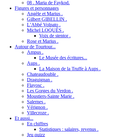
08 . Maria de Faykod.
Figures et personnages
Angèle et Marius .
Gilbert GIBELLIN .
L’Abbé Volpato .
Michel LOQUÈS .
Voix de stentor .
Rose et Marius .
Autour de Tourtour...
Ampus .
Le Musée des écritures...
Aups .
La Maison de la Truffe à Aups .
Chateaudouble .
Draguignan .
Flayosc .
Les Gorges du Verdon .
Moustiers-Sainte Marie .
Salernes .
Vérignon .
Villecroze .
Et aussi...
En chiffres
Statistiques : salaires, revenus .
Jeu quizz