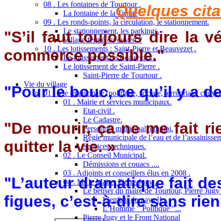
08 . Les fontaines de Tourtour .
Quelques cita
La fontaine de la Trinité
09 . Les ronds-points, la circulation, le stationnement.
Le stationnement, les parkings.
"S’il faut toujours dire la vé
Village fermé ou ouvert ?
10 . Les lotissements : Saint-Pierre et Beauvezet .
commerce possible."
Le lotissement de Beauvezet .
Le lotissement de Saint-Pierre .
Saint-Pierre de Tourtour .
Vie du village
"Pour le bouc, ce qu’il y a d
01 . Vie municipale (politique, sociale, territoriale, citoy
01 . Mairie et services municipaux.
Etat-civil .
Le Cadastre.
"De mourir, ça ne me fait ri
Personnel municipal, emploi.
Régie municipale de l’eau et de l’assainisse
quitter la vie. »
Services techniques.
02 . Le Conseil Municipal.
Démissions et couacs ....
03 . Adjoints et conseillers élus en 2008 .
"L’auteur dramatique fait de
04 . Mr le Maire, Pierre Jugy .
Le bêtiser du maire de Tourtour, Pierre Jugy .
figues, c’est-à-dire sans ri
L’enfant du pays !!...
L’Homme " Politique "...
Pierre Jugy et le Front National