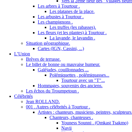
Vers la 2ème fleur des "Villages fleuri
Les arbres à Tourtour .
Les platanes de la place.
Les arbustes à Tourtour .
Les champignons .
Les truffes (les rabasses).
Les fleurs (et les plantes) à Tourtour .
La lavande, le lavandin .
Situation géographique.
Cartes (IGN, Cassini, ...)
L’Union
Brèves de terrasse.
Le billet de bonne ou mauvaise humeur.
Galéjades, couillonnades ...
Polémiquettes , polémiquasses...
Tourtour avec un "T"...
Hommages, souvenirs des anciens.
Les échos du Troumpetoun .
Célébrités
Jean ROLLAND.
001 . Autres célébrités à Tourtour .
Artistes : chanteurs, musiciens, peintres, sculpteurs
Chanteurs, chanteuses .
Youness Sounni . (Omkast Tsakmo)
Navii