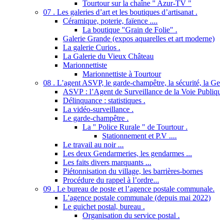
Tourtour sur la chaîne " Azur-TV "
07 . Les galeries d’art et les boutiques d’artisanat .
Céramique, poterie, faïence ....
La boutique "Grain de Folie" .
Galerie Grande (expos aquarelles et art moderne)
La galerie Curios .
La Galerie du Vieux Château
Marionnettiste
Marionnettiste à Tourtour
08 . L’agent ASVP, le garde-champêtre, la sécurité, la Gend
ASVP : l’Agent de Surveillance de la Voie Publiq
Délinquance : statistiques .
La vidéo-surveillance .
Le garde-champêtre .
La " Police Rurale " de Tourtour .
Stationnement et P.V ....
Le travail au noir ...
Les deux Gendarmeries, les gendarmes ...
Les faits divers marquants ...
Piétonnisation du village, les barrières-bornes
Procédure du rappel à l’ordre...
09 . Le bureau de poste et l’agence postale communale.
L’agence postale communale (depuis mai 2022)
Le guichet postal, bureau .
Organisation du service postal .