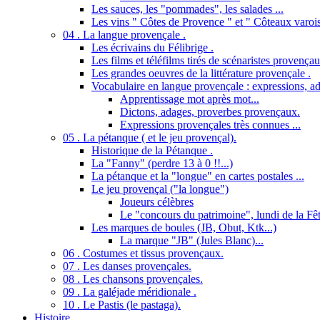
Les sauces, les "pommades", les salades ...
Les vins " Côtes de Provence " et " Côteaux varois
04 . La langue provençale .
Les écrivains du Félibrige .
Les films et téléfilms tirés de scénaristes provençau
Les grandes oeuvres de la littérature provençale .
Vocabulaire en langue provençale : expressions, ad
Apprentissage mot après mot...
Dictons, adages, proverbes provençaux.
Expressions provençales très connues ...
05 . La pétanque ( et le jeu provençal).
Historique de la Pétanque .
La "Fanny" (perdre 13 à 0 !!...)
La pétanque et la "longue" en cartes postales ...
Le jeu provençal ("la longue")
Joueurs célèbres
Le "concours du patrimoine", lundi de la Fêt
Les marques de boules (JB, Obut, Ktk...)
La marque "JB" (Jules Blanc)...
06 . Costumes et tissus provençaux.
07 . Les danses provençales.
08 . Les chansons provençales.
09 . La galéjade méridionale .
10 . Le Pastis (le pastaga).
Histoire