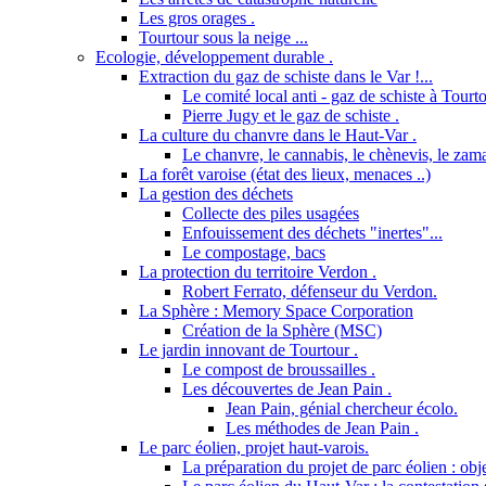
Les gros orages .
Tourtour sous la neige ...
Ecologie, développement durable .
Extraction du gaz de schiste dans le Var !...
Le comité local anti - gaz de schiste à Tourto
Pierre Jugy et le gaz de schiste .
La culture du chanvre dans le Haut-Var .
Le chanvre, le cannabis, le chènevis, le zama
La forêt varoise (état des lieux, menaces ..)
La gestion des déchets
Collecte des piles usagées
Enfouissement des déchets "inertes"...
Le compostage, bacs
La protection du territoire Verdon .
Robert Ferrato, défenseur du Verdon.
La Sphère : Memory Space Corporation
Création de la Sphère (MSC)
Le jardin innovant de Tourtour .
Le compost de broussailles .
Les découvertes de Jean Pain .
Jean Pain, génial chercheur écolo.
Les méthodes de Jean Pain .
Le parc éolien, projet haut-varois.
La préparation du projet de parc éolien : obje