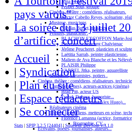
A Tourtour, Festival 201
Nina Lecerf
Pepper Soul, groupe
pays varois"
Cinéma, théâtre : comédiens, réalisateurs.
Hector Cabello Reyes, scénariste, réal
Musique, musiciens
La soirée du 13 juillet 2
Nicolas Buffet, musicien
Peintres, plasticiens .
d’artifice, concert
BLACHON EXCOFFON Marie-Josi
Florence Azambourg Chalvignac
Jérôme Peucheret, plasticien et sculpt
Laëtitia Sarrah, peintre plasticienne.
Accueil
Maliem de Ava Blanche et les Nélevé
PLAISIR Philippe
|
Syndication
VARREL Jitka, peintre, aquarelliste
Sculpteurs, céramistes, potiers .
Cinéma, théâtre : comédiens, réalisateurs, technici
|
Plan du site
Comédiens(-nes), acteurs-actrices (cinéma)
Brad Pitt, acteur US
|
Espace rédacteurs
Franck Dubosc, humoriste...
Lionnel Astier (dans Alex Hugo)...
Réalisateurs cinéma
|
Se connecter
Théâtre (comédiens, metteurs en scène, tech
Florence Lamanna (actrice, formatrice,
Biographie, CV...
Stats
|
SPIP 3.2.5 [24404]
|
Squelette BeeSpip v.3.1.0
Ecrivains, poètes, journalistes, auteurs...