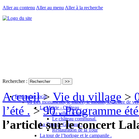
Aller au contenu
Aller au menu
Aller à la recherche
Rechercher :
Accueil
>
Vie du village
>
Patrimoine local
01 Les monuments, le musée, le moulin, le théâtre de ver
l’été .
>
90 . Programme été
La Mairie - Château .
La salle Escarelle
Le château communal.
l’article sur le concert Lala
La Tour de Grimaud .
Restauration de la Tour
La tour de l’horloge et le campanile .