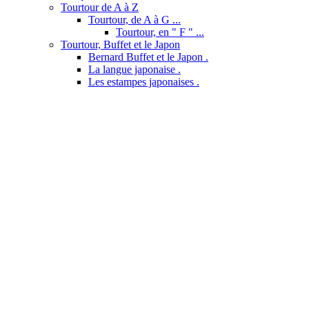
Tourtour de A à Z
Tourtour, de A à G ...
Tourtour, en " F " ...
Tourtour, Buffet et le Japon
Bernard Buffet et le Japon .
La langue japonaise .
Les estampes japonaises .