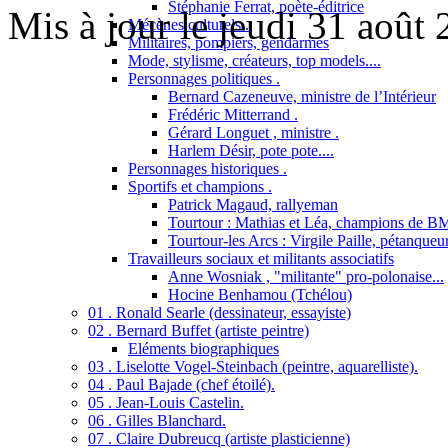
Stéphanie Ferrat, poète-éditrice
Mis à jour le jeudi 31 août
Mécènes culturels .
Militaires, pompiers, gendarmes
Mode, stylisme, créateurs, top models....
Personnages politiques .
Bernard Cazeneuve, ministre de l’Intérieur
Frédéric Mitterrand .
Gérard Longuet , ministre .
Harlem Désir, pote pote....
Personnages historiques .
Sportifs et champions .
Patrick Magaud, rallyeman
Tourtour : Mathias et Léa, champions de B
Tourtour-les Arcs : Virgile Paille, pétanqueu
Travailleurs sociaux et militants associatifs
Anne Wosniak , "militante" pro-polonaise...
Hocine Benhamou (Tchélou)
01 . Ronald Searle (dessinateur, essayiste)
02 . Bernard Buffet (artiste peintre)
Eléments biographiques
03 . Liselotte Vogel-Steinbach (peintre, aquarelliste).
04 . Paul Bajade (chef étoilé).
05 . Jean-Louis Castelin.
06 . Gilles Blanchard.
07 . Claire Dubreucq (artiste plasticienne)