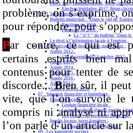
Pierre Jugy, candidat-député, 8ème circonscr
Election législative 2017, 8ème circon
problème, on s’exprime, on 
05 . L’information municipale .
Bulletin municipal : "Dans le ciel de Tourtou
pour répondre, pour s’oppos
Parutions en 2014 .
Parutions en 2015 .
Le " n°3 " du bulletin "Dans le 
P
Le droit à l’information locale à Tourtour .
ar contre, ce qui est 
06 . Comptes-rendus des conseils municipaux .
Année 2012 .
certains esprits bien mal 
CM du vendredi 12 octobre 2012 .
Année 2013.
Année 2014 .
contenus pour tenter de se
Année 2015 .
Année 2016 .
discorde...
B
ien sûr, il peu
Année 2017 .
Années 2018 à 2023.
07 . Situation financière et budgétaire .
vite, que l’on survole le 
Finances locales .
Gestion financière locale .
compris ni analysé ni appro
La gestion financière du moulin à huil
Les charges de personnel municipal .
Impôts locaux, taxes foncières .
l’on parle d’un article sur l
Les taxes foncières à Tourtour .
09 . Les logements sociaux .