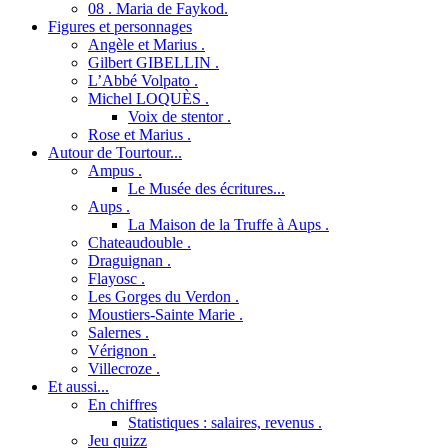
08 . Maria de Faykod.
Figures et personnages
Angèle et Marius .
Gilbert GIBELLIN .
L’Abbé Volpato .
Michel LOQUÈS .
Voix de stentor .
Rose et Marius .
Autour de Tourtour...
Ampus .
Le Musée des écritures...
Aups .
La Maison de la Truffe à Aups .
Chateaudouble .
Draguignan .
Flayosc .
Les Gorges du Verdon .
Moustiers-Sainte Marie .
Salernes .
Vérignon .
Villecroze .
Et aussi...
En chiffres
Statistiques : salaires, revenus .
Jeu quizz