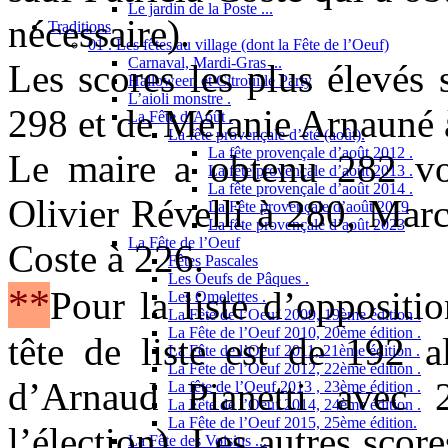
Le jardin de la Poste ...
nécessaire).
Traditions
01 . Les fêtes au village (dont la Fête de l’Oeuf)
Carnaval, Mardi-Gras ...
Les scores les plus élevés
Halloween et Citrouille Party
L’aioli monstre .
298 et de Mélanie Arnauné 
La Fête d’Août .
La fête provençale d’été (août).
La fête provençale d’août 2012 .
Le maire a obtenu 282 voix
La fête provençale d’août 2013 .
La fête provençale d’août 2014 .
Olivier Révelli à 280, Mar
La Fête provençale d’août 2019
La fête provençale d’août 2023
La Fête de l’Oeuf
Coste à 226.
Fêtes Pascales
Les Oeufs de Pâques .
**
Pour la liste d’oppositi
Les Omelettes .
La Fête de l’Oeuf 2009, 19ème édition .
La Fête de l’Oeuf 2010, 20ème édition .
tête de liste est de 192 a
La Fête de l’Oeuf 2011, 21ème édition .
La Fête de l’Oeuf 2012, 22ème édition .
d’Arnaud Pianetti avec
La fête de l’Oeuf 2013 , 23ème édition .
La Fête de l’Oeuf 2014, 24ème édition .
La Fête de l’Oeuf 2015, 25ème édition.
l’élection). Les autres scor
La Fête des Voisins ...