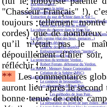
(lui le lobbyiste patenté 
Les gros orages .
"Chasseur Français" !), c’e
Tourtour sous la neige ...
Ecologie, développement durable .
Extraction du gaz de schiste dans le Var !...
toujours tellement montré 
Le comité local anti - gaz de schiste à Tourto
Pierre Jugy et le gaz de schiste .
cordes) que de nombreux v
La culture du chanvre dans le Haut-Var .
Le chanvre, le cannabis, le chènevis, le zama
La forêt varoise (état des lieux, menaces ..)
qu’il n’était pas le ma
La gestion des déchets
Collecte des piles usagées
dépouillement d’hier soir
Enfouissement des déchets "inertes"...
Le compostage, bacs
La protection du territoire Verdon .
réfléchir !...
Robert Ferrato, défenseur du Verdon.
La Sphère : Memory Space Corporation
**
Création de la Sphère (MSC)
Les commentaires globa
Le jardin innovant de Tourtour .
Le compost de broussailles .
auront lieu après le second 
Les découvertes de Jean Pain .
Jean Pain, génial chercheur écolo.
Les méthodes de Jean Pain .
bonne tenue de cette campa
Le parc éolien, projet haut-varois.
La préparation du projet de parc éolien : obje