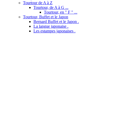
Tourtour de A à Z
Tourtour, de A à G ...
Tourtour, en " F " ...
Tourtour, Buffet et le Japon
Bernard Buffet et le Japon .
La langue japonaise .
Les estampes japonaises .