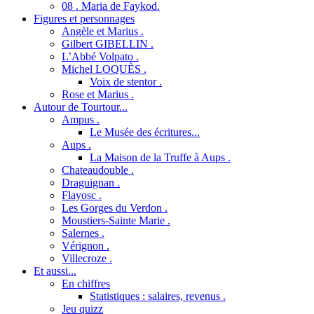
08 . Maria de Faykod.
Figures et personnages
Angèle et Marius .
Gilbert GIBELLIN .
L’Abbé Volpato .
Michel LOQUÈS .
Voix de stentor .
Rose et Marius .
Autour de Tourtour...
Ampus .
Le Musée des écritures...
Aups .
La Maison de la Truffe à Aups .
Chateaudouble .
Draguignan .
Flayosc .
Les Gorges du Verdon .
Moustiers-Sainte Marie .
Salernes .
Vérignon .
Villecroze .
Et aussi...
En chiffres
Statistiques : salaires, revenus .
Jeu quizz