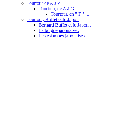
Tourtour de A à Z
Tourtour, de A à G ...
Tourtour, en " F " ...
Tourtour, Buffet et le Japon
Bernard Buffet et le Japon .
La langue japonaise .
Les estampes japonaises .