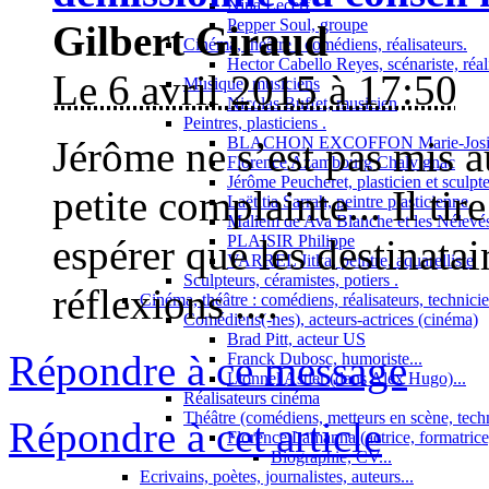
Nina Lecerf
Pepper Soul, groupe
Gilbert Giraud
Cinéma, théâtre : comédiens, réalisateurs.
Hector Cabello Reyes, scénariste, réal
Le 6 avril 2015 à 17:50
Musique, musiciens
Nicolas Buffet, musicien
Peintres, plasticiens .
BLACHON EXCOFFON Marie-Josi
Jérôme ne s’est pas mis 
Florence Azambourg Chalvignac
Jérôme Peucheret, plasticien et sculpt
petite complainte... Il tir
Laëtitia Sarrah, peintre plasticienne.
Maliem de Ava Blanche et les Nélevé
PLAISIR Philippe
espérer que les destinatai
VARREL Jitka, peintre, aquarelliste
Sculpteurs, céramistes, potiers .
réflexions ....
Cinéma, théâtre : comédiens, réalisateurs, technici
Comédiens(-nes), acteurs-actrices (cinéma)
Brad Pitt, acteur US
Répondre à ce message
Franck Dubosc, humoriste...
Lionnel Astier (dans Alex Hugo)...
Réalisateurs cinéma
Théâtre (comédiens, metteurs en scène, tech
Répondre à cet article
Florence Lamanna (actrice, formatrice,
Biographie, CV...
Ecrivains, poètes, journalistes, auteurs...