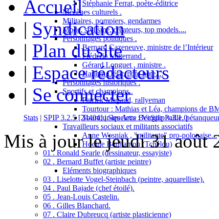
Accueil
Stéphanie Ferrat, poète-éditrice
Mécènes culturels .
Militaires, pompiers, gendarmes
|
Syndication
Mode, stylisme, créateurs, top models....
Personnages politiques .
|
Plan du site
Bernard Cazeneuve, ministre de l’Intérieur
Frédéric Mitterrand .
Gérard Longuet , ministre .
|
Espace rédacteurs
Harlem Désir, pote pote....
Personnages historiques .
|
Se connecter
Sportifs et champions .
Patrick Magaud, rallyeman
Tourtour : Mathias et Léa, champions de B
Tourtour-les Arcs : Virgile Paille, pétanqueu
Stats
|
SPIP 3.2.5 [24404]
|
Squelette BeeSpip v.3.1.0
Travailleurs sociaux et militants associatifs
Mis à jour le jeudi 31 août
Anne Wosniak , "militante" pro-polonaise...
Hocine Benhamou (Tchélou)
01 . Ronald Searle (dessinateur, essayiste)
02 . Bernard Buffet (artiste peintre)
Eléments biographiques
03 . Liselotte Vogel-Steinbach (peintre, aquarelliste).
04 . Paul Bajade (chef étoilé).
05 . Jean-Louis Castelin.
06 . Gilles Blanchard.
07 . Claire Dubreucq (artiste plasticienne)