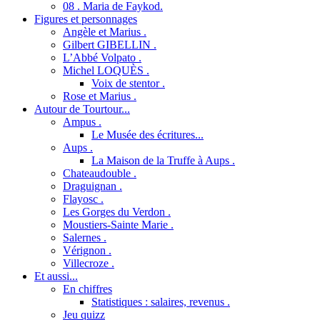
08 . Maria de Faykod.
Figures et personnages
Angèle et Marius .
Gilbert GIBELLIN .
L’Abbé Volpato .
Michel LOQUÈS .
Voix de stentor .
Rose et Marius .
Autour de Tourtour...
Ampus .
Le Musée des écritures...
Aups .
La Maison de la Truffe à Aups .
Chateaudouble .
Draguignan .
Flayosc .
Les Gorges du Verdon .
Moustiers-Sainte Marie .
Salernes .
Vérignon .
Villecroze .
Et aussi...
En chiffres
Statistiques : salaires, revenus .
Jeu quizz