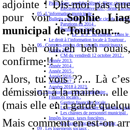
adjointe ! Dis-moi pas que
Pierre Jugy, candidat-député, 8ème circonscr
Election législative 2017, 8ème circon
pour voir ...
Sophie Liag
05 . L’information municipale .
Bulletin municipal : "Dans le ciel de Tourtou
Parutions en 2014 .
municipal de Tourtour...
Parutions en 2015 .
Le " n°3 " du bulletin "Dans le 
Le droit à l’information locale à Tourtour .
Eh bèn oui..eh bèh ouais, 
06 . Comptes-rendus des conseils municipaux .
Année 2012 .
CM du vendredi 12 octobre 2012 .
confirme !!
Année 2013.
Année 2014 .
Année 2015 .
Alors, tu vois ??... Là c’e
Année 2016 .
Année 2017 .
Années 2018 à 2023.
démission à la mairie... ell
07 . Situation financière et budgétaire .
Finances locales .
(mais elle en a gardé quelqu
Gestion financière locale .
La gestion financière du moulin à huil
Les charges de personnel municipal .
Impôts locaux, taxes foncières .
Mais comment en est-on arrivé 
Les taxes foncières à Tourtour .
09 . Les logements sociaux .