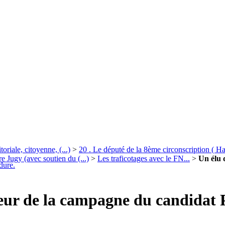
toriale, citoyenne, (...)
>
20 . Le député de la 8ème circonscription ( Haut
e Jugy (avec soutien du (...)
>
Les traficotages avec le FN...
>
Un élu 
dure.
eur de la campagne du candidat P