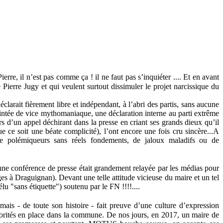
erre, il n’est pas comme ça ! il ne faut pas s’inquiéter .... Et en avant
 Pierre Jugy et qui veulent surtout dissimuler le projet narcissique du
déclarait fièrement libre et indépendant, à l’abri des partis, sans aucune
teintée de vice mythomaniaque, une déclaration interne au parti extrême
rs d’un appel déchirant dans la presse en criant ses grands dieux qu’il
que ce soit une béate complicité), l’ont encore une fois cru sincère...A
 de polémiqueurs sans réels fondements, de jaloux maladifs ou de
une conférence de presse était grandement relayée par les médias pour
es à Draguignan). Devant une telle attitude vicieuse du maire et un tel
lu "sans étiquette") soutenu par le FN !!!!....
amais - de toute son histoire - fait preuve d’une culture d’expression
 autorités en place dans la commune. De nos jours, en 2017, un maire de