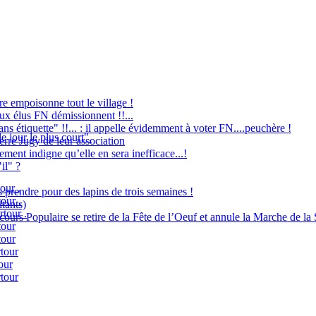
re empoisonne tout le village !
eux élus FN démissionnent !!...
ans étiquette" !!... : il appelle évidemment à voter FN....peuchère !
e jour le plus court".
re Jugy de leur association
ement indigne qu’elle en sera inefficace...!
"il" ?
our .
 prendre pour des lapins de trois semaines !
our .
itants)
rtour .
cours Populaire se retire de la Fête de l’Oeuf et annule la Marche de la S
tour
tour
tour
our
tour