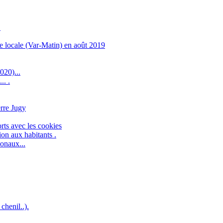
.
 locale (Var-Matin) en août 2019
020)...
.. .
erre Jugy
orts avec les cookies
on aux habitants .
ionaux...
chenil..).