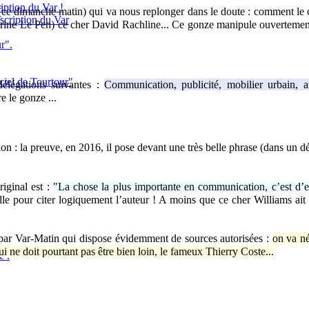
iption du Var !
e (ce dimanche matin) qui va nous replonger dans le doute : comment le
scription du Var
ne Le Pen) ce cher David Rachline... Ce gonze manipule ouvertement Pier
r".
ciel de Tourtour"
délégations suivantes :
Communication, publicité, mobilier urbain, af
e le gonze ...
n : la preuve, en 2016, il pose devant une très belle phrase (dans un dé
iginal est :
"La chose la plus importante en communication, c’est d’en
e pour citer logiquement l’auteur ! A moins que ce cher Williams ait plu
é par Var-Matin qui dispose évidemment de sources autorisées :
on va né
ui ne doit pourtant pas être bien loin, le fameux Thierry Coste...
e .