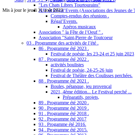
"Les Chats Libres Tourtourains"
Mis à jour le jeudi 31 août 2023
AJT et Régal’Events (Associations des Jeunes de 
Comptes-rendus des réunions .
Régal’Events.
Apéros musicaux
Association " la Fête de l’Oeuf " .
Association "Saint-Pierre de Toutcoeur
03 . Programme des activités de l’été .
86 . Programme été 2023 .
Festival de poésie, les 23-24 et 25 juin 2023
87 . Programme été 2022 .
activités boulistes
Festival de poésie, 24-25-26 juin
Festival de Théâtre des Coulisses perchées.
88 . Programme été 2021 .
Boules, pétanque, jeu provençal
2021, 4ème édition... Le Festival perché ...
Préparatifs, projets,
89 . Programme été 2020 .
90 . Programme été 2019 .
91 . Programme été 2018 .
92 . Programme été 2017
93 . Progamme été 2016.
94 . Programme été 2015.