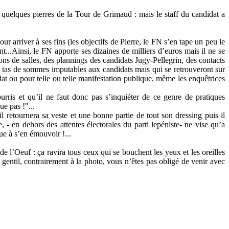
de quelques pierres de la Tour de Grimaud : mais le staff du candidat a
r arriver à ses fins (les objectifs de Pierre, le FN s’en tape un peu le
t...Ainsi, le FN apporte ses dizaines de milliers d’euros mais il ne se
ions de salles, des plannings des candidats Jugy-Pellegrin, des contacts
s tas de sommes imputables aux candidats mais qui se retrouveront sur
idat ou pour telle ou telle manifestation publique, même les enquêtrices
ourris et qu’il ne faut donc pas s’inquiéter de ce genre de pratiques
ue pas !"...
l retournera sa veste et une bonne partie de tout son dressing puis il
ne, - en dehors des attentes électorales du parti lepéniste- ne vise qu’a
ue à s’en émouvoir !...
 de l’Oeuf : ça ravira tous ceux qui se bouchent les yeux et les oreilles
gentil, contrairement à la photo, vous n’êtes pas obligé de venir avec