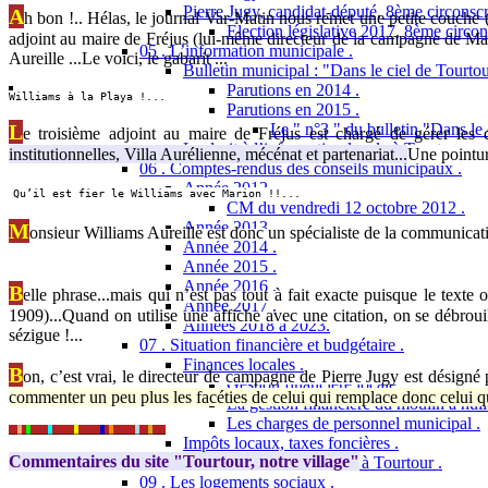
Pierre Jugy, candidat-député, 8ème circonscr
A
h bon !.. Hélas, le journal Var-Matin nous remet une petite couch
Election législative 2017, 8ème circon
adjoint au maire de Fréjus (lui-même directeur de la campagne de Mari
05 . L’information municipale .
Aureille ...Le voici, le gabarit ...
Bulletin municipal : "Dans le ciel de Tourtou
Parutions en 2014 .
Williams à la Playa !...
Parutions en 2015 .
L
Le " n°3 " du bulletin "Dans le 
e troisième adjoint au maire de Fréjus est chargé de gérer les 
Le droit à l’information locale à Tourtour .
institutionnelles, Villa Aurélienne, mécénat et partenariat...
Une pointur
06 . Comptes-rendus des conseils municipaux .
Année 2012 .
Qu’il est fier le Williams avec Marion !!...
CM du vendredi 12 octobre 2012 .
Année 2013.
M
onsieur Williams Aureille est donc un spécialiste de la communicatio
Année 2014 .
Année 2015 .
Année 2016 .
B
elle phrase...mais qui n’est pas tout à fait exacte puisque le texte or
Année 2017 .
1909)...Quand on utilise une affiche avec une citation, on se débrouill
Années 2018 à 2023.
sézigue !...
07 . Situation financière et budgétaire .
Finances locales .
B
on, c’est vrai, le directeur de campagne de Pierre Jugy est désign
Gestion financière locale .
commen
ter un peu plus les facéties de celui qui remplace donc celui q
La gestion financière du moulin à huil
Les charges de personnel municipal .
__
_
_
_
____
_
_____
_
_____
_
_
_
_____
_
_
_
_
___
Impôts locaux, taxes foncières .
Commentaires du site "Tourtour, notre village"
Les taxes foncières à Tourtour .
09 . Les logements sociaux .