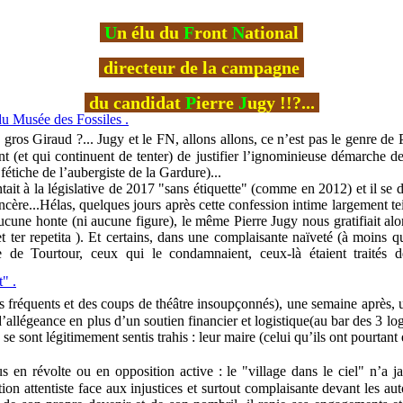
U
n élu du
F
ront
N
ational
directeur de la campagne
du candidat
P
ierre
J
ugy !!?...
du Musée des Fossiles .
 gros Giraud ?... Jugy et le FN, allons allons, ce n’est pas le genre de Pi
t (et qui continuent de tenter) de justifier l’ignominieuse démarche de
étiche de l’aubergiste de la Gardure)...
entait à la législative de 2017 "sans étiquette" (comme en 2012) et il se 
sincère...Hélas, quelques jours après cette confession intime largement 
 aucune honte (ni aucune figure), le même Pierre Jugy nous gratifiait alo
 et ter repetita ). Et certains, dans une complaisante naïveté (à moins 
re de Tourtour, ceux qui le condamnaient, ceux-là étaient traités
" .
s fréquents et des coups de théâtre insoupçonnés), une semaine après, 
allégeance en plus d’un soutien financier et logistique(au bar des 3 log
 sont légitimement sentis trahis : leur maire (celui qu’ils ont pourtant é
us en révolte ou en opposition active : le "village dans le ciel" n’a j
sition attentiste face aux injustices et surtout complaisante devant les