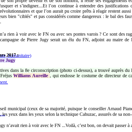
ue de son propre devenir et de son nombril, il renie ses engagement
usquer et s’indigner....Et l’on continue à entendre des justifications
révolutionnaires et que l’on aurait pu croire prêts à réagir restent aus
eurs bien "ciblés" et pas considérés comme dangereux : le bal des faux
.
n’a rien à voir avec le FN ou avec ses pontes varois ? Ce sont des ragot
ampagne de Pierre Jugy serait un élu du FN, adjoint au maire de Fréj
rs 2017 :
enne, humanitaire)
rre Jugy
atives dans la 8e circonscription (photo ci-dessus), a trouvé auprès du 
e Fréjus
Williams Aureille
, qui endosse le costume de directeur de c
ment.
conseil municipal (ceux de sa majorité, puisque le conseiller Arnaud Pian
...
s a, les yeux dans les yeux selon la technique Cahuzac, assurés de sa non-
 Jugy n’avait rien à voir avec le FN ...Voilà, c’est bon, on devait passer à a