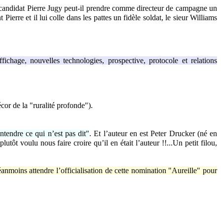
 candidat Pierre Jugy peut-il prendre comme directeur de campagne un
re et il lui colle dans les pattes un fidèle soldat, le sieur Williams
fichage, nouvelles technologies, prospective, protocole et relations
cor de la "ruralité profonde").
tendre ce qui n’est pas dit"
. Et l’auteur en est Peter Drucker (né en
tôt voulu nous faire croire qu’il en était l’auteur !!...Un petit filou,
anmoins attendre l’officialisation de cette nomination "Aureille" pour