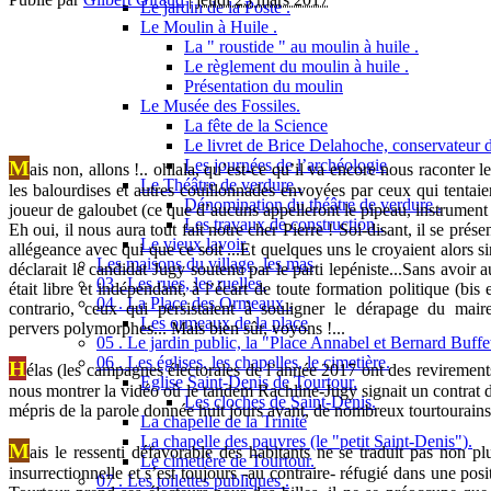
Le jardin de la Poste .
Le Moulin à Huile .
La " roustide " au moulin à huile .
Le règlement du moulin à huile .
Présentation du moulin
Le Musée des Fossiles.
La fête de la Science
Le livret de Brice Delahoche, conservateur 
M
Les journées de l’archéologie
ais
non, allons !.. ohlala, qu’est-ce qu’il va encore nous raconter le
Le Théâtre de verdure .
les balourdises et autres couillonnades envoyées par ceux qui tentaien
Dénomination du théâtre de verdure .
joueur de galoubet (ce que d’aucuns appelleront le pipeau, instrument f
Les travaux de construction .
Eh oui, il nous aura tout fait notre cher Pierre ! Soi-disant, il se prés
Le vieux lavoir.
allégeance avec qui que ce soit ...Et quelques uns le croyaient alors 
Les maisons du village, les mas
déclarait le candidat Jugy soutenu par le parti lepéniste...Sans avoir
03 . Les rues, les ruelles.
était libre et indépendant, à l’écart de toute formation politique (bis
04 . La Place des Ormeaux .
contrario, ceux qui persistaient à souligner le dérapage du mai
Les ormeaux de la place
pervers polymorphes... Mais bien sûr, voyons !...
05 . Le jardin public, la "Place Annabel et Bernard Buffet
06 . Les églises, les chapelles, le cimetière.
H
élas (les campagnes électorales de l’année 2017 ont des revirement
Eglise Saint-Denis de Tourtour.
nous montrer la vidéo où le tandem Rachline-Jugy signait un contrat d’
Les cloches de Saint-Denis.
mépris de la parole donnée huit jours avant, de nombreux tourtourains se
La chapelle de la Trinité
La chapelle des pauvres (le "petit Saint-Denis").
M
ais le ressenti défavorable des habitants ne se traduit pas non pl
Le cimetière de Tourtour.
insurrectionnelle et s’est toujours -au contraire- réfugié dans une po
07 . Les toilettes publiques .