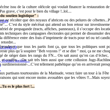
mécène issu de la culture oléicole qui voulait financer la restauration 
as grave, c’est pour le bien du village !..lol....
 du soutien logistique" :
r ne récolter que des noyaux d’abricots ou des pelures de cébettes...Pou
lernes
ité"... C’est du style mécénat qui attend un bon retour sur investissemen
tériel de propagande (tracts, affiches, panneaux), il s’occupe des locat
ents techniques des campagnes électorales qui permet de dissumuler de
 la différence entre des frais d’imprimerie de tracts pour tel ou tel cand
retordre...
épondront que tous les partis font ça, que tous les politiques sont p
du Covid-19
ne reste plus qu’à soupirer "Beh voyons !" et se dire " moi, ça ne me choq
igé de siéger dans les rangs du FN... On sait aussi qu’en cas d’échec, i
in et couffin.....On sait très bien aussi que cette collusion Jugy-Rachli
 réseaux sociaux...
n surdimensionné-...C’est tellement pathétique qu’on en arriverait presq
s
.
r aux partisans tourtourains de la Marinade, venez faire un tour à la Fête
 raisons qui sont encore moins avouables que les vôtres !!...Mais soyez 
u es le plus fort !...