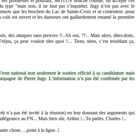
s et ses promesses et pourtant, MOTUS bouche cousue, on accepte ces
 du type "mais non, il ne faut pas s’inquiéter, Jugy n’est pas avec le
si muets que les brochets du Lac de Sainte-Croix et se contentent -pour
-culs est ouvert et les danseurs ont gaillardement entamé la première
s, des attaques sans preuves !!..Ah oui, ??... Mais alors, dites-donc,
us, ça peut vouloir dire quoi ?... Tiens, tiens, c’est troublant ça,
Front national non seulement le soutien officiel à sa candidature mais
ampagne de Pierre Jugy. L’information n’a pas été confirmée par les
etti n’a pas été invité à la réunion) en leur donnant des arguments qui
allégeance au FN... Mais bien sûr, Arthur !...Tu parles, Charles !...
utre chose, ...point à la ligne..!.