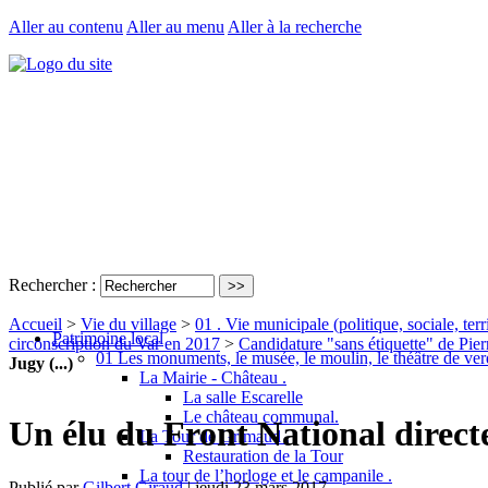
Aller au contenu
Aller au menu
Aller à la recherche
Rechercher :
Accueil
>
Vie du village
>
01 . Vie municipale (politique, sociale, terri
Patrimoine local
circonscription du Var en 2017
>
Candidature "sans étiquette" de Pierr
01 Les monuments, le musée, le moulin, le théâtre de ver
Jugy (...)
La Mairie - Château .
La salle Escarelle
Le château communal.
Un élu du Front National direct
La Tour de Grimaud .
Restauration de la Tour
La tour de l’horloge et le campanile .
Publié par
Gilbert Giraud
|
jeudi 23 mars 2017