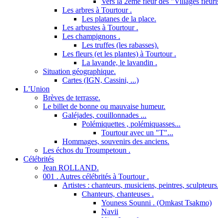
Vers la 2ème fleur des "Villages fleuri
Les arbres à Tourtour .
Les platanes de la place.
Les arbustes à Tourtour .
Les champignons .
Les truffes (les rabasses).
Les fleurs (et les plantes) à Tourtour .
La lavande, le lavandin .
Situation géographique.
Cartes (IGN, Cassini, ...)
L’Union
Brèves de terrasse.
Le billet de bonne ou mauvaise humeur.
Galéjades, couillonnades ...
Polémiquettes , polémiquasses...
Tourtour avec un "T"...
Hommages, souvenirs des anciens.
Les échos du Troumpetoun .
Célébrités
Jean ROLLAND.
001 . Autres célébrités à Tourtour .
Artistes : chanteurs, musiciens, peintres, sculpteurs
Chanteurs, chanteuses .
Youness Sounni . (Omkast Tsakmo)
Navii