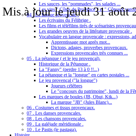
Les sauces, les "pommades", les salades ...
Mis à jour le jeudi 31 août
Les vins " Côtes de Provence " et " Côteaux varois
04 . La langue provençale .
Les écrivains du Félibrige .
Les films et téléfilms tirés de scénaristes provençau
Les grandes oeuvres de la littérature provençale .
Vocabulaire en langue provençale : expressions, ad
Apprentissage mot après mot...
Dictons, adages, proverbes provençaux.
Expressions provençales très connues ...
05 . La pétanque ( et le jeu provençal).
Historique de la Pétanque .
La "Fanny" (perdre 13 à 0 !!...)
La pétanque et la "longue" en cartes postales ...
Le jeu provençal ("la longue")
Joueurs célèbres
Le "concours du patrimoine", lundi de la Fêt
Les marques de boules (JB, Obut, Ktk...)
La marque "JB" (Jules Blanc)...
06 . Costumes et tissus provençaux.
07 . Les danses provençales.
08 . Les chansons provençales.
09 . La galéjade méridionale .
10 . Le Pastis (le pastaga).
Histoire