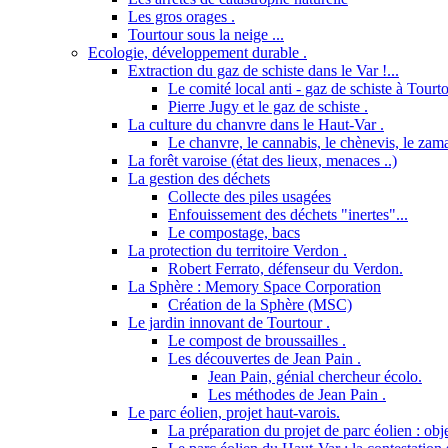
Les gros orages .
Tourtour sous la neige ...
Ecologie, développement durable .
Extraction du gaz de schiste dans le Var !...
Le comité local anti - gaz de schiste à Tourto
Pierre Jugy et le gaz de schiste .
La culture du chanvre dans le Haut-Var .
Le chanvre, le cannabis, le chènevis, le zama
La forêt varoise (état des lieux, menaces ..)
La gestion des déchets
Collecte des piles usagées
Enfouissement des déchets "inertes"...
Le compostage, bacs
La protection du territoire Verdon .
Robert Ferrato, défenseur du Verdon.
La Sphère : Memory Space Corporation
Création de la Sphère (MSC)
Le jardin innovant de Tourtour .
Le compost de broussailles .
Les découvertes de Jean Pain .
Jean Pain, génial chercheur écolo.
Les méthodes de Jean Pain .
Le parc éolien, projet haut-varois.
La préparation du projet de parc éolien : obje