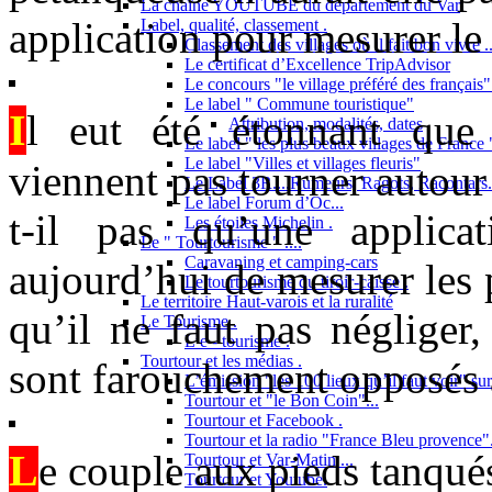
La chaîne YOUTUBE du département du Var
application pour mesurer le 
Label, qualité, classement .
Classement des villages où il fait bon vivre ..
Le certificat d’Excellence TripAdvisor
Le concours "le village préféré des français"
Le label " Commune touristique"
I
l eut été étonnant que 
Attribution, modalités, dates
Le label " les plus beaux villages de France "
Le label "Villes et villages fleuris"
viennent pas tourner autour
Le Label 3R....Rumeurs, Ragots, Racontars..
Le label Forum d’Oc...
t-il pas qu’une applic
Les étoiles Michelin .
Le " Tourtourisme " ....
Caravaning et camping-cars
aujourd’hui de mesurer les 
Le tourtourisme du tiroir-caisse .
Le territoire Haut-varois et la ruralité
qu’il ne faut pas négliger,
Le Tourisme .
L’e - tourisme .
Tourtour et les médias .
sont farouchement opposés à 
L’émission "les 100 lieux qu’il faut voir" su
Tourtour et "le Bon Coin"...
Tourtour et Facebook .
Tourtour et la radio "France Bleu provence"
L
e couple aux pieds tanqué
Tourtour et Var-Matin ...
Tourtour et Youtube.