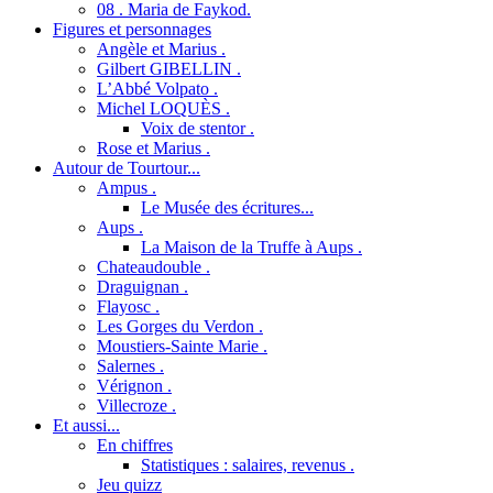
08 . Maria de Faykod.
Figures et personnages
Angèle et Marius .
Gilbert GIBELLIN .
L’Abbé Volpato .
Michel LOQUÈS .
Voix de stentor .
Rose et Marius .
Autour de Tourtour...
Ampus .
Le Musée des écritures...
Aups .
La Maison de la Truffe à Aups .
Chateaudouble .
Draguignan .
Flayosc .
Les Gorges du Verdon .
Moustiers-Sainte Marie .
Salernes .
Vérignon .
Villecroze .
Et aussi...
En chiffres
Statistiques : salaires, revenus .
Jeu quizz