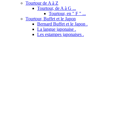
Tourtour de A à Z
Tourtour, de A à G ...
Tourtour, en " F " ...
Tourtour, Buffet et le Japon
Bernard Buffet et le Japon .
La langue japonaise .
Les estampes japonaises .