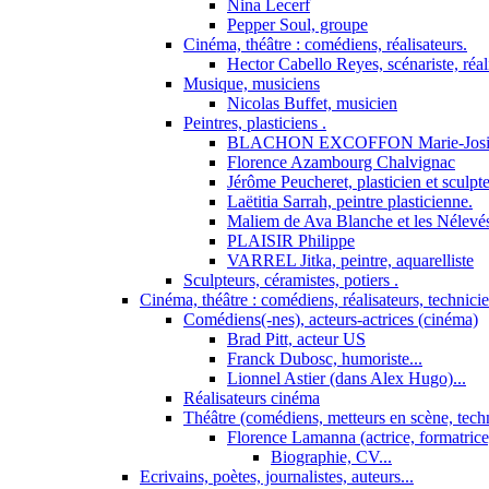
Nina Lecerf
Pepper Soul, groupe
Cinéma, théâtre : comédiens, réalisateurs.
Hector Cabello Reyes, scénariste, réal
Musique, musiciens
Nicolas Buffet, musicien
Peintres, plasticiens .
BLACHON EXCOFFON Marie-Josi
Florence Azambourg Chalvignac
Jérôme Peucheret, plasticien et sculpt
Laëtitia Sarrah, peintre plasticienne.
Maliem de Ava Blanche et les Nélevé
PLAISIR Philippe
VARREL Jitka, peintre, aquarelliste
Sculpteurs, céramistes, potiers .
Cinéma, théâtre : comédiens, réalisateurs, technici
Comédiens(-nes), acteurs-actrices (cinéma)
Brad Pitt, acteur US
Franck Dubosc, humoriste...
Lionnel Astier (dans Alex Hugo)...
Réalisateurs cinéma
Théâtre (comédiens, metteurs en scène, tech
Florence Lamanna (actrice, formatrice,
Biographie, CV...
Ecrivains, poètes, journalistes, auteurs...