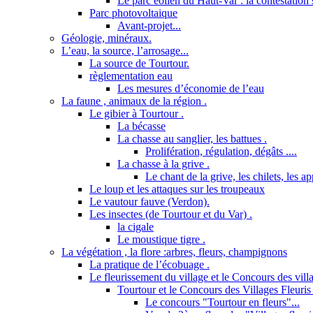
Le parc éolien du Haut-Var : la contestation s
Parc photovoltaique
Avant-projet...
Géologie, minéraux.
L’eau, la source, l’arrosage...
La source de Tourtour.
règlementation eau
Les mesures d’économie de l’eau
La faune , animaux de la région .
Le gibier à Tourtour .
La bécasse
La chasse au sanglier, les battues .
Prolifération, régulation, dégâts ....
La chasse à la grive .
Le chant de la grive, les chilets, les a
Le loup et les attaques sur les troupeaux
Le vautour fauve (Verdon).
Les insectes (de Tourtour et du Var) .
la cigale
Le moustique tigre .
La végétation , la flore :arbres, fleurs, champignons
La pratique de l’écobuage .
Le fleurissement du village et le Concours des villa
Tourtour et le Concours des Villages Fleuris 
Le concours "Tourtour en fleurs"...