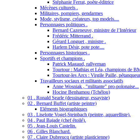
Stéphanie Ferrat, poète-éditrice
Mécènes culturels .
Militaires, pompiers, gendarmes
Mode, stylisme, créateurs, top models....
Personnages politiques .
Bernard Cazeneuve, ministre de l’Intérieur
Frédéric Mitterrand .
Gérard Longuet , ministre .
Harlem Désir, pote pote....
Personnages historiques .
Sportifs et champions .
Patrick Magaud, rallyeman
Tourtour : Mathias et Léa, champions de B
Tourtour-les Arcs : Virgile Paille, pétanqueu
Travailleurs sociaux et militants associatifs
Anne Wosniak , "militante" pro-polonaise...
Hocine Benhamou (Tchélou)
01 . Ronald Searle (dessinateur, essayiste)
02 . Bernard Buffet (artiste peintre)
Eléments biographiques
03 . Liselotte Vogel-Steinbach (peintre, aquarelliste).
04 . Paul Bajade (chef étoilé).
05 . Jean-Louis Castelin.
06 . Gilles Blanchard.
07 . Claire Dubreucq (artiste plasticienne)