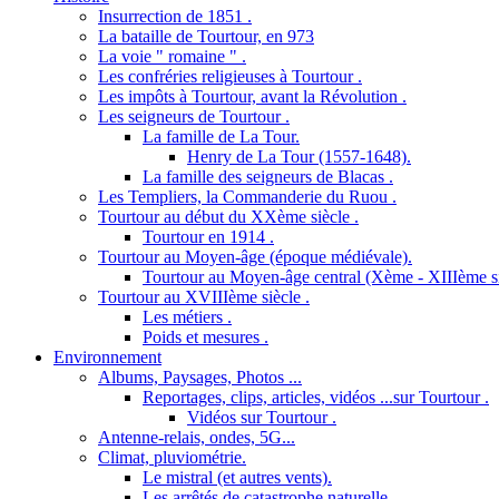
Insurrection de 1851 .
La bataille de Tourtour, en 973
La voie " romaine " .
Les confréries religieuses à Tourtour .
Les impôts à Tourtour, avant la Révolution .
Les seigneurs de Tourtour .
La famille de La Tour.
Henry de La Tour (1557-1648).
La famille des seigneurs de Blacas .
Les Templiers, la Commanderie du Ruou .
Tourtour au début du XXème siècle .
Tourtour en 1914 .
Tourtour au Moyen-âge (époque médiévale).
Tourtour au Moyen-âge central (Xème - XIIIème si
Tourtour au XVIIIème siècle .
Les métiers .
Poids et mesures .
Environnement
Albums, Paysages, Photos ...
Reportages, clips, articles, vidéos ...sur Tourtour .
Vidéos sur Tourtour .
Antenne-relais, ondes, 5G...
Climat, pluviométrie.
Le mistral (et autres vents).
Les arrêtés de catastrophe naturelle