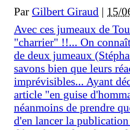
Par
Gilbert Giraud
|
15/0
Avec ces jumeaux de Tour
"charrier" !!... On conna
de deux jumeaux (Stéphan
savons bien que leurs réa
imprévisibles... Ayant déc
article "en guise d'homma
néanmoins de prendre que
d'en lancer la publication s