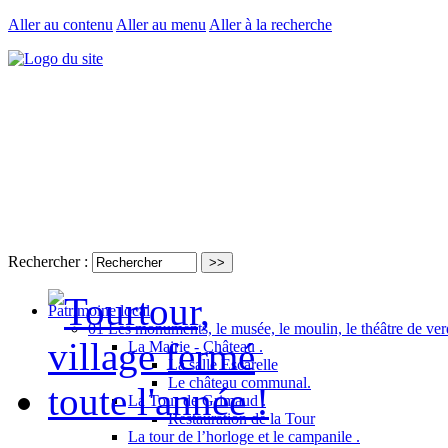
Aller au contenu
Aller au menu
Aller à la recherche
Rechercher :
Patrimoine local
01 Les monuments, le musée, le moulin, le théâtre de ver
La Mairie - Château .
La salle Escarelle
Le château communal.
La Tour de Grimaud .
Restauration de la Tour
La tour de l’horloge et le campanile .