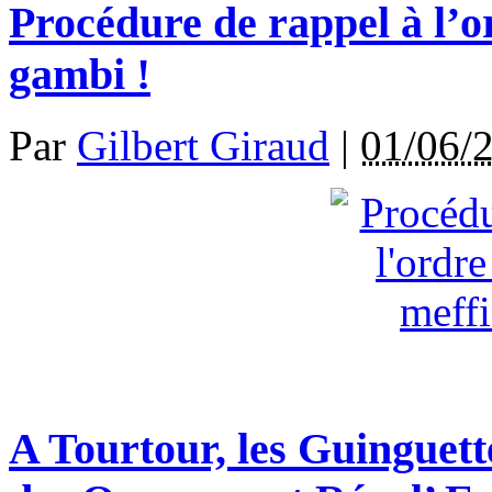
Procédure de rappel à l’or
gambi !
Par
Gilbert Giraud
|
01/06/
A Tourtour, les Guinguette