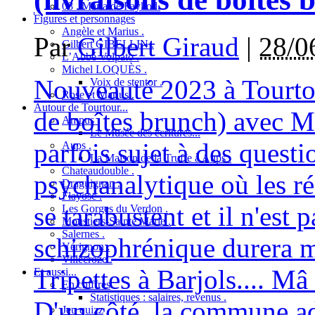
08 . Maria de Faykod.
Figures et personnages
Angèle et Marius .
Par
Gilbert Giraud
|
28/0
Gilbert GIBELLIN .
L’Abbé Volpato .
Michel LOQUÈS .
Nouveauté 2023 à Tourto
Voix de stentor .
Rose et Marius .
Autour de Tourtour...
de boîtes brunch) avec Ma
Ampus .
Le Musée des écritures...
parfois sujet à des quest
Aups .
La Maison de la Truffe à Aups .
Chateaudouble .
psychanalytique où les réa
Draguignan .
Flayosc .
se tarabustent et il n'est 
Les Gorges du Verdon .
Moustiers-Sainte Marie .
Salernes .
schizophrénique durera m
Vérignon .
Villecroze .
Tripettes à Barjols.... Mâ
Et aussi...
En chiffres
Statistiques : salaires, revenus .
D'un côté, la commune a
Jeu quizz