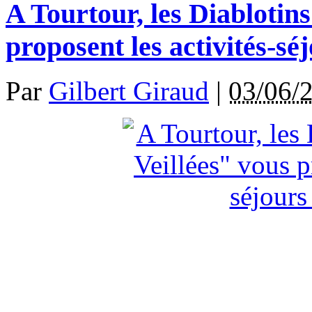
A Tourtour, les Diablotins
proposent les activités-sé
Par
Gilbert Giraud
|
03/06/