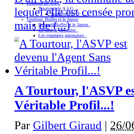
Tourtour de A à Z
lequel elle est censée pr
Tourtour, de A à G ...
Tourtour, en " F " ...
Tourtour, Buffet et le Japon
mais de (...)
Bernard Buffet et le Japon .
La langue japonaise .
Les estampes japonaises .
A Tourtour, l'ASVP e
Véritable Profil...!
Par
Gilbert Giraud
|
26/0