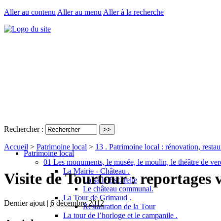
Aller au contenu
Aller au menu
Aller à la recherche
Rechercher :
Accueil
>
Patrimoine local
>
13 . Patrimoine local : rénovation, restaur
Patrimoine local
01 Les monuments, le musée, le moulin, le théâtre de ver
La Mairie - Château .
Visite de Tourtour : reportages 
La salle Escarelle
Le château communal.
La Tour de Grimaud .
Dernier ajout |
6 décembre 2012
Restauration de la Tour
La tour de l’horloge et le campanile .