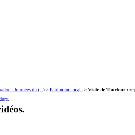
ation...Journées du (...)
>
Patrimoine local .
>
Visite de Tourtour : re
dure.
vidéos.