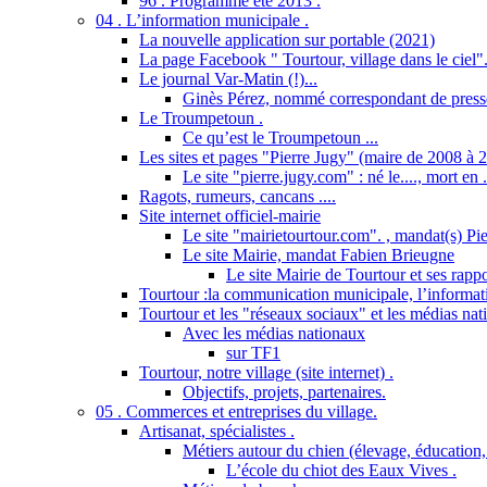
96 . Programme été 2013 .
04 . L’information municipale .
La nouvelle application sur portable (2021)
La page Facebook " Tourtour, village dans le ciel"
Le journal Var-Matin (!)...
Ginès Pérez, nommé correspondant de presse
Le Troumpetoun .
Ce qu’est le Troumpetoun ...
Les sites et pages "Pierre Jugy" (maire de 2008 à 2
Le site "pierre.jugy.com" : né le...., mort en ..
Ragots, rumeurs, cancans ....
Site internet officiel-mairie
Le site "mairietourtour.com". , mandat(s) Pi
Le site Mairie, mandat Fabien Brieugne
Le site Mairie de Tourtour et ses rapp
Tourtour :la communication municipale, l’informati
Tourtour et les "réseaux sociaux" et les médias nat
Avec les médias nationaux
sur TF1
Tourtour, notre village (site internet) .
Objectifs, projets, partenaires.
05 . Commerces et entreprises du village.
Artisanat, spécialistes .
Métiers autour du chien (élevage, éducation, 
L’école du chiot des Eaux Vives .