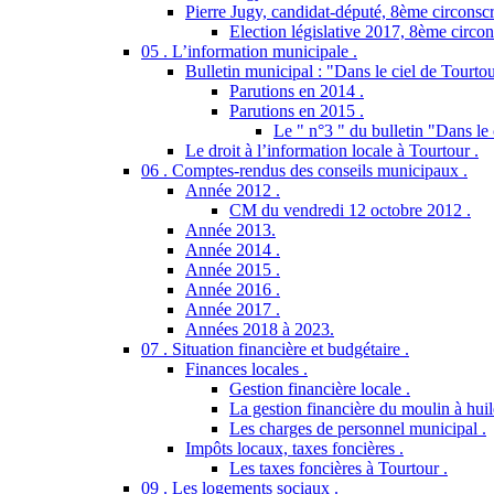
Pierre Jugy, candidat-député, 8ème circonscr
Election législative 2017, 8ème circon
05 . L’information municipale .
Bulletin municipal : "Dans le ciel de Tourtou
Parutions en 2014 .
Parutions en 2015 .
Le " n°3 " du bulletin "Dans le 
Le droit à l’information locale à Tourtour .
06 . Comptes-rendus des conseils municipaux .
Année 2012 .
CM du vendredi 12 octobre 2012 .
Année 2013.
Année 2014 .
Année 2015 .
Année 2016 .
Année 2017 .
Années 2018 à 2023.
07 . Situation financière et budgétaire .
Finances locales .
Gestion financière locale .
La gestion financière du moulin à huil
Les charges de personnel municipal .
Impôts locaux, taxes foncières .
Les taxes foncières à Tourtour .
09 . Les logements sociaux .