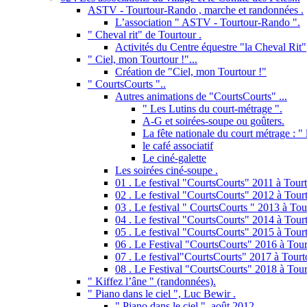
ASTV - Tourtour-Rando , marche et randonnées .
L’association " ASTV - Tourtour-Rando ".
" Cheval rit" de Tourtour .
Activités du Centre équestre "la Cheval Rit"
" Ciel, mon Tourtour !"...
Création de "Ciel, mon Tourtour !"
" CourtsCourts "..
Autres animations de "CourtsCourts" ...
" Les Lutins du court-métrage ".
A-G et soirées-soupe ou goûters.
La fête nationale du court métrage : " l
le café associatif
Le ciné-galette
Les soirées ciné-soupe .
01 . Le festival "CourtsCourts" 2011 à Tourt
02 . Le festival "CourtsCourts" 2012 à Tourt
03 . Le festival " CourtsCourts " 2013 à Tou
04 . Le festival "CourtsCourts" 2014 à Tour
05 . Le festival "CourtsCourts" 2015 à Tour
06 . Le Festival "CourtsCourts" 2016 à Tour
07 . Le festival"CourtsCourts" 2017 à Tourt
08 . Le Festival "CourtsCourts" 2018 à Tour
" Kiffez l’âne " (randonnées).
" Piano dans le ciel ", Luc Bewir .
" Piano dans le ciel ", août 2012 .