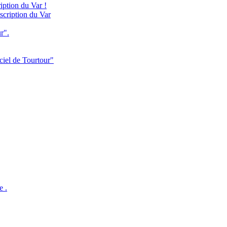
iption du Var !
scription du Var
r".
ciel de Tourtour"
e .