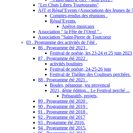
"Les Chats Libres Tourtourains"
AJT et Régal’Events (Associations des Jeunes de 
Comptes-rendus des réunions .
Régal’Events.
Apéros musicaux
Association " la Fête de l’Oeuf " .
Association "Saint-Pierre de Toutcoeur
03 . Programme des activités de l’été .
86 . Programme été 2023 .
Festival de poésie, les 23-24 et 25 juin 2023
87 . Programme été 2022 .
activités boulistes
Festival de poésie, 24-25-26 juin
Festival de Théâtre des Coulisses perchées.
88 . Programme été 2021 .
Boules, pétanque, jeu provençal
2021, 4ème édition... Le Festival perché ...
Préparatifs, projets,
89 . Programme été 2020 .
90 . Programme été 2019 .
91 . Programme été 2018 .
92 . Programme été 2017
93 . Progamme été 2016.
94 . Programme été 2015.