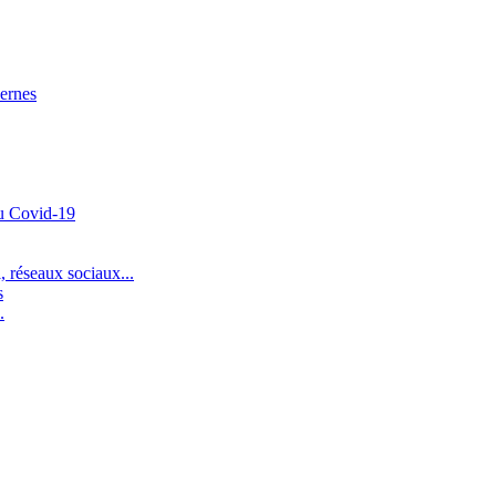
lernes
du Covid-19
 réseaux sociaux...
s
.