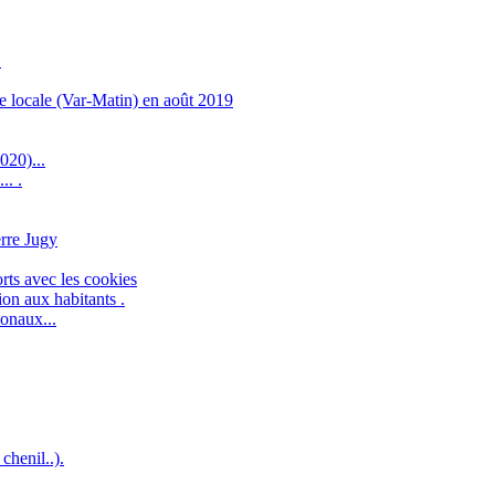
.
 locale (Var-Matin) en août 2019
020)...
.. .
erre Jugy
orts avec les cookies
on aux habitants .
ionaux...
chenil..).