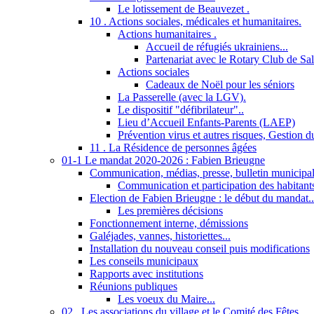
Le lotissement de Beauvezet .
10 . Actions sociales, médicales et humanitaires.
Actions humanitaires .
Accueil de réfugiés ukrainiens...
Partenariat avec le Rotary Club de Sa
Actions sociales
Cadeaux de Noël pour les séniors
La Passerelle (avec la LGV).
Le dispositif "défibrilateur"..
Lieu d’Accueil Enfants-Parents (LAEP)
Prévention virus et autres risques, Gestion 
11 . La Résidence de personnes âgées
01-1 Le mandat 2020-2026 : Fabien Brieugne
Communication, médias, presse, bulletin municipal,
Communication et participation des habitant
Election de Fabien Brieugne : le début du mandat..
Les premières décisions
Fonctionnement interne, démissions
Galéjades, vannes, historiettes...
Installation du nouveau conseil puis modifications
Les conseils municipaux
Rapports avec institutions
Réunions publiques
Les voeux du Maire...
02 . Les associations du village et le Comité des Fêtes...