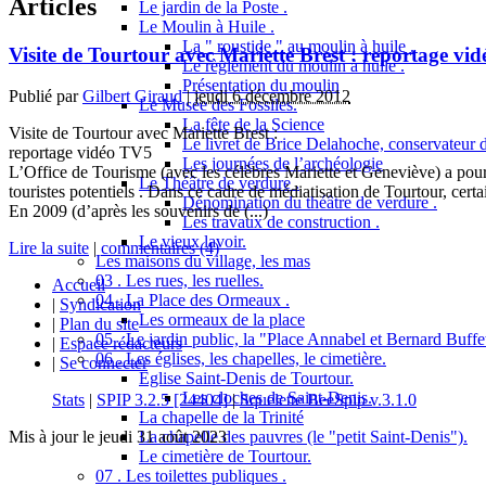
Articles
Le jardin de la Poste .
Le Moulin à Huile .
La " roustide " au moulin à huile .
Visite de Tourtour avec Mariette Brest : reportage vi
Le règlement du moulin à huile .
Présentation du moulin
Publié par
Gilbert Giraud
|
jeudi 6 décembre 2012
Le Musée des Fossiles.
La fête de la Science
Visite de Tourtour avec Mariette Brest :
Le livret de Brice Delahoche, conservateur 
reportage vidéo TV5
Les journées de l’archéologie
L’Office de Tourisme (avec les célèbres Mariette et Geneviève) a pour v
Le Théâtre de verdure .
touristes potentiels . Dans ce cadre de médiatisation de Tourtour, certa
Dénomination du théâtre de verdure .
En 2009 (d’après les souvenirs de (...)
Les travaux de construction .
Le vieux lavoir.
Lire la suite
|
commentaires (4)
Les maisons du village, les mas
03 . Les rues, les ruelles.
Accueil
04 . La Place des Ormeaux .
|
Syndication
Les ormeaux de la place
|
Plan du site
05 . Le jardin public, la "Place Annabel et Bernard Buffet
|
Espace rédacteurs
06 . Les églises, les chapelles, le cimetière.
|
Se connecter
Eglise Saint-Denis de Tourtour.
Les cloches de Saint-Denis.
Stats
|
SPIP 3.2.5 [24404]
|
Squelette BeeSpip v.3.1.0
La chapelle de la Trinité
La chapelle des pauvres (le "petit Saint-Denis").
Mis à jour le jeudi 31 août 2023
Le cimetière de Tourtour.
07 . Les toilettes publiques .