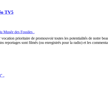
déo TV5
du Musée des Fossiles .
ocation prioritaire de promouvoir toutes les potentialités de notre beau
ins reportages sont filmés (ou enregistrés pour la radio) et les commentair
" .