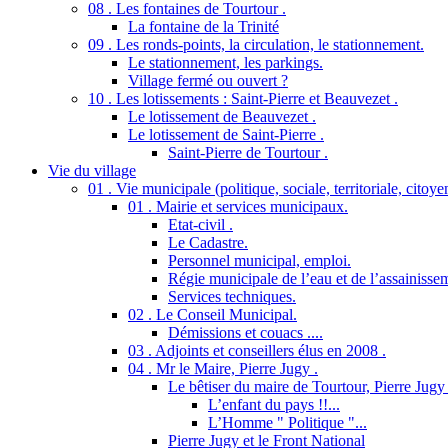
08 . Les fontaines de Tourtour .
La fontaine de la Trinité
09 . Les ronds-points, la circulation, le stationnement.
Le stationnement, les parkings.
Village fermé ou ouvert ?
10 . Les lotissements : Saint-Pierre et Beauvezet .
Le lotissement de Beauvezet .
Le lotissement de Saint-Pierre .
Saint-Pierre de Tourtour .
Vie du village
01 . Vie municipale (politique, sociale, territoriale, citoy
01 . Mairie et services municipaux.
Etat-civil .
Le Cadastre.
Personnel municipal, emploi.
Régie municipale de l’eau et de l’assainisse
Services techniques.
02 . Le Conseil Municipal.
Démissions et couacs ....
03 . Adjoints et conseillers élus en 2008 .
04 . Mr le Maire, Pierre Jugy .
Le bêtiser du maire de Tourtour, Pierre Jugy .
L’enfant du pays !!...
L’Homme " Politique "...
Pierre Jugy et le Front National