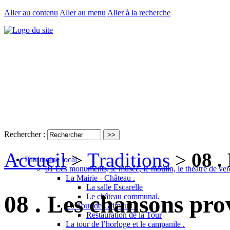
Aller au contenu
Aller au menu
Aller à la recherche
Rechercher :
Accueil
>
Traditions
>
08 .
Patrimoine local
01 Les monuments, le musée, le moulin, le théâtre de ver
La Mairie - Château .
La salle Escarelle
08 . Les chansons pro
Le château communal.
La Tour de Grimaud .
Restauration de la Tour
La tour de l’horloge et le campanile .