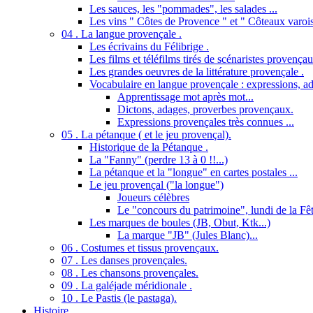
Les sauces, les "pommades", les salades ...
Les vins " Côtes de Provence " et " Côteaux varois
04 . La langue provençale .
Les écrivains du Félibrige .
Les films et téléfilms tirés de scénaristes provençau
Les grandes oeuvres de la littérature provençale .
Vocabulaire en langue provençale : expressions, ad
Apprentissage mot après mot...
Dictons, adages, proverbes provençaux.
Expressions provençales très connues ...
05 . La pétanque ( et le jeu provençal).
Historique de la Pétanque .
La "Fanny" (perdre 13 à 0 !!...)
La pétanque et la "longue" en cartes postales ...
Le jeu provençal ("la longue")
Joueurs célèbres
Le "concours du patrimoine", lundi de la Fêt
Les marques de boules (JB, Obut, Ktk...)
La marque "JB" (Jules Blanc)...
06 . Costumes et tissus provençaux.
07 . Les danses provençales.
08 . Les chansons provençales.
09 . La galéjade méridionale .
10 . Le Pastis (le pastaga).
Histoire