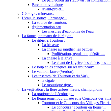
Le parc éolien du Haut-Var : la contestation s
Parc photovoltaique
Avant-projet...
Géologie, minéraux.
L’eau, la source, l’arrosage...
La source de Tourtour.
règlementation eau
Les mesures d’économie de l’eau
La faune , animaux de la région .
Le gibier à Tourtour .
La bécasse
La chasse au sanglier, les battues .
Prolifération, régulation, dégâts ....
La chasse à la grive .
Le chant de la grive, les chilets, les a
Le loup et les attaques sur les troupeaux
Le vautour fauve (Verdon).
Les insectes (de Tourtour et du Var) .
la cigale
Le moustique tigre .
La végétation , la flore :arbres, fleurs, champignons
La pratique de l’écobuage .
Le fleurissement du village et le Concours des villa
Tourtour et le Concours des Villages Fleuris 
Le concours "Tourtour en fleurs"...