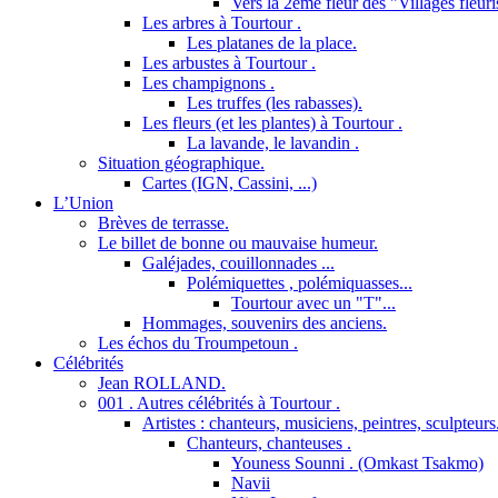
Vers la 2ème fleur des "Villages fleuri
Les arbres à Tourtour .
Les platanes de la place.
Les arbustes à Tourtour .
Les champignons .
Les truffes (les rabasses).
Les fleurs (et les plantes) à Tourtour .
La lavande, le lavandin .
Situation géographique.
Cartes (IGN, Cassini, ...)
L’Union
Brèves de terrasse.
Le billet de bonne ou mauvaise humeur.
Galéjades, couillonnades ...
Polémiquettes , polémiquasses...
Tourtour avec un "T"...
Hommages, souvenirs des anciens.
Les échos du Troumpetoun .
Célébrités
Jean ROLLAND.
001 . Autres célébrités à Tourtour .
Artistes : chanteurs, musiciens, peintres, sculpteurs
Chanteurs, chanteuses .
Youness Sounni . (Omkast Tsakmo)
Navii