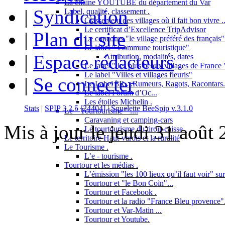
La chaîne YOUTUBE du département du Var
|
Syndication
Label, qualité, classement .
Classement des villages où il fait bon vivre ..
Le certificat d’Excellence TripAdvisor
|
Plan du site
Le concours "le village préféré des français"
Le label " Commune touristique"
|
Espace rédacteurs
Attribution, modalités, dates
Le label " les plus beaux villages de France "
Le label "Villes et villages fleuris"
|
Se connecter
Le Label 3R....Rumeurs, Ragots, Racontars..
Le label Forum d’Oc...
Les étoiles Michelin .
Stats
|
SPIP 3.2.5 [24404]
|
Squelette BeeSpip v.3.1.0
Le " Tourtourisme " ....
Caravaning et camping-cars
Mis à jour le jeudi 31 août
Le tourtourisme du tiroir-caisse .
Le territoire Haut-varois et la ruralité
Le Tourisme .
L’e - tourisme .
Tourtour et les médias .
L’émission "les 100 lieux qu’il faut voir" su
Tourtour et "le Bon Coin"...
Tourtour et Facebook .
Tourtour et la radio "France Bleu provence"
Tourtour et Var-Matin ...
Tourtour et Youtube.