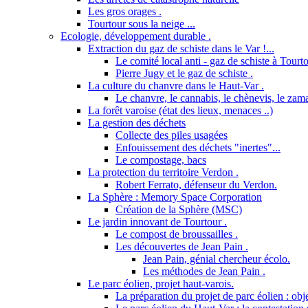
Les gros orages .
Tourtour sous la neige ...
Ecologie, développement durable .
Extraction du gaz de schiste dans le Var !...
Le comité local anti - gaz de schiste à Tourto
Pierre Jugy et le gaz de schiste .
La culture du chanvre dans le Haut-Var .
Le chanvre, le cannabis, le chènevis, le zama
La forêt varoise (état des lieux, menaces ..)
La gestion des déchets
Collecte des piles usagées
Enfouissement des déchets "inertes"...
Le compostage, bacs
La protection du territoire Verdon .
Robert Ferrato, défenseur du Verdon.
La Sphère : Memory Space Corporation
Création de la Sphère (MSC)
Le jardin innovant de Tourtour .
Le compost de broussailles .
Les découvertes de Jean Pain .
Jean Pain, génial chercheur écolo.
Les méthodes de Jean Pain .
Le parc éolien, projet haut-varois.
La préparation du projet de parc éolien : obje