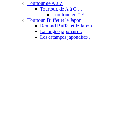
Tourtour de A à Z
Tourtour, de A à G ...
Tourtour, en " F " ...
Tourtour, Buffet et le Japon
Bernard Buffet et le Japon .
La langue japonaise .
Les estampes japonaises .