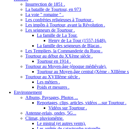
Insurrection de 1851 .
La bataille de Tourtour, en 973
La voie " romaine " .
Les confréries religieuses à Tourtour .
Les impôts à Tourtour, avant la Révolution .
Les seigneurs de Tourtour .
La famille de La Tour.
Henry de La Tour (1557-1648).
La famille des seigneurs de Blacas .
Les Templiers, la Commanderie du Ruou .
Tourtour au début du XXème siècle .
Tourtour en 1914 .
Tourtour au Moyen-âge (époque médiévale).
Tourtour au Moyen-âge central (Xème - XIIIème si
Tourtour au XVIIIème siècle .
Les métiers .
Poids et mesures .
Environnement
Albums, Paysages, Photos ...
Reportages, clips, articles, vidéos ...sur Tourtour .
Vidéos sur Tourtour .
Antenne-relais, ondes, 5G...
Climat, pluviométrie.
Le mistral (et autres vents).
Les arrêtés de catastrophe naturelle