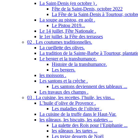
La Saint-Denis (en octobre ) .
Fête de la Saint-Denis, octobre 2022
La Fête de la Saint-Denis à Tourtour, octob
La soupe au pistou, en août .
Le Pistou 2019...
Le 14 juillet, Fête Nationale .
le 1er juillet, la Fête des terrasses
02 . Les coutumes traditionnelles.
La cueillette des olives.
La tradition de la Sainte-Barbe à Tourtour, plantatio
Le berger et la transhumance.
Histoire de la transhumance.
Les bergers.
les moissons .
Les santons et la crèche .
Les santons deviennent des tableaux ...
Les travaux des champs .
03 . La cuisine, les recettes, l’huile, les vins...
L’huile d’olive de Provence .
Les maladies de l’olivier .
La cuisine de la truffe dans le Haut-Var.
les gâteaux, les biscuits, les galettes ...
La galette des Rois pour l’Epiphanie ...
les gâteaux, les tartes ...
Les treize desserts de Noël