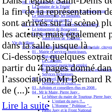
Dans l’église Saint-Denis de
08 . Les fontaines de Tourtour .
La fontaine de la Trinité
la fin de la représentation 
09 . Les ronds-points, la circulation, le stationnement.
Le stationnement, les parkings.
sont arrivés sur la scène) p
Village fermé ou ouvert ?
10 . Les lotissements : Saint-Pierre et Beauvezet .
Le lotissement de Beauvezet .
les acteurs mais également p
Le lotissement de Saint-Pierre .
Saint-Pierre de Tourtour .
dans la salle jusque là .
Vie du village
01 . Vie municipale (politique, sociale, territoriale, citoy
01 . Mairie et services municipaux.
Ci-dessous, quelques extraits
Etat-civil .
Le Cadastre.
partir du 4 pages donné dans
Personnel municipal, emploi.
Régie municipale de l’eau et de l’assainisse
Services techniques.
l’association, Mr Bernard R
02 . Le Conseil Municipal.
Démissions et couacs ....
de (...)
03 . Adjoints et conseillers élus en 2008 .
04 . Mr le Maire, Pierre Jugy .
Le bêtiser du maire de Tourtour, Pierre Jugy .
L’enfant du pays !!...
Lire la suite
L’Homme " Politique "...
Pierre Jugy et le Front National