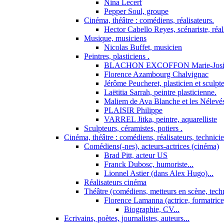
Nina Lecerf
Pepper Soul, groupe
Cinéma, théâtre : comédiens, réalisateurs.
Hector Cabello Reyes, scénariste, réal
Musique, musiciens
Nicolas Buffet, musicien
Peintres, plasticiens .
BLACHON EXCOFFON Marie-Josi
Florence Azambourg Chalvignac
Jérôme Peucheret, plasticien et sculpt
Laëtitia Sarrah, peintre plasticienne.
Maliem de Ava Blanche et les Nélevé
PLAISIR Philippe
VARREL Jitka, peintre, aquarelliste
Sculpteurs, céramistes, potiers .
Cinéma, théâtre : comédiens, réalisateurs, technici
Comédiens(-nes), acteurs-actrices (cinéma)
Brad Pitt, acteur US
Franck Dubosc, humoriste...
Lionnel Astier (dans Alex Hugo)...
Réalisateurs cinéma
Théâtre (comédiens, metteurs en scène, tech
Florence Lamanna (actrice, formatrice,
Biographie, CV...
Ecrivains, poètes, journalistes, auteurs...