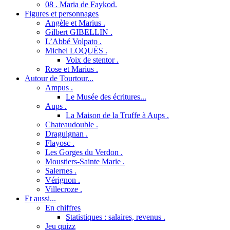
08 . Maria de Faykod.
Figures et personnages
Angèle et Marius .
Gilbert GIBELLIN .
L’Abbé Volpato .
Michel LOQUÈS .
Voix de stentor .
Rose et Marius .
Autour de Tourtour...
Ampus .
Le Musée des écritures...
Aups .
La Maison de la Truffe à Aups .
Chateaudouble .
Draguignan .
Flayosc .
Les Gorges du Verdon .
Moustiers-Sainte Marie .
Salernes .
Vérignon .
Villecroze .
Et aussi...
En chiffres
Statistiques : salaires, revenus .
Jeu quizz