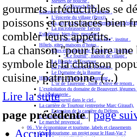
Métiers de bouche .
gourmets irréductibles se dé
Go Brunch Box .
Commerces alimentaires et l’épicerie .
L’épicerie du village (Proxi).
poissons et crustacés bien fra
La cave écolo, épicerie alternative et dépôt 
La microbrasserie Tarvos
combler leurs appétits.
Esthétique, bien-être, massages ...
La "Petite maison du Bien-être", institut .
Hôtels, gites, maisons d’hotes .
La chanson "pour faire une 
Gîtes et locations de vacances à Tourtour .
" Le fournil", maison de village .
symbole de la chanson popul
La Bastide de Tourtour .
La Petite Auberge de Tourtour .
Le Domaine de la Baume .
cuisine, patrimoine, (...)
Huile d’olive, Chateau de Taurenne .
L’or de Taurenne , huile d’olive de renom .
L’exploitation du domaine de Beauvezet, légumes 
Lire la suite
La boulangerie .
Le fournil dans le ciel .
La carrière de Tourtour (entreprise Marc Giraud).
Extension de la carrière du Défens.
page précédente
|
page sui
Le distributeur de billets .
Le marché provençal .
06 . Vie économique et tourisme, labels et classements
Accueil
L’oenotourisme, un projet pour le Haut-Var ?