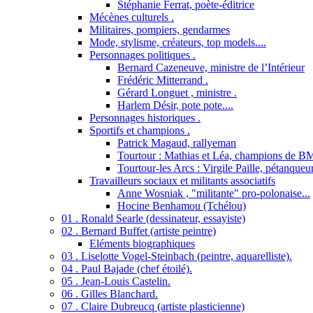
Stéphanie Ferrat, poète-éditrice
Mécènes culturels .
Militaires, pompiers, gendarmes
Mode, stylisme, créateurs, top models....
Personnages politiques .
Bernard Cazeneuve, ministre de l’Intérieur
Frédéric Mitterrand .
Gérard Longuet , ministre .
Harlem Désir, pote pote....
Personnages historiques .
Sportifs et champions .
Patrick Magaud, rallyeman
Tourtour : Mathias et Léa, champions de B
Tourtour-les Arcs : Virgile Paille, pétanqueu
Travailleurs sociaux et militants associatifs
Anne Wosniak , "militante" pro-polonaise...
Hocine Benhamou (Tchélou)
01 . Ronald Searle (dessinateur, essayiste)
02 . Bernard Buffet (artiste peintre)
Eléments biographiques
03 . Liselotte Vogel-Steinbach (peintre, aquarelliste).
04 . Paul Bajade (chef étoilé).
05 . Jean-Louis Castelin.
06 . Gilles Blanchard.
07 . Claire Dubreucq (artiste plasticienne)