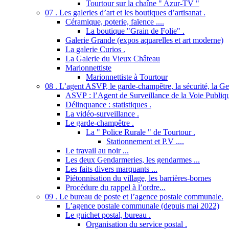
Tourtour sur la chaîne " Azur-TV "
07 . Les galeries d’art et les boutiques d’artisanat .
Céramique, poterie, faïence ....
La boutique "Grain de Folie" .
Galerie Grande (expos aquarelles et art moderne)
La galerie Curios .
La Galerie du Vieux Château
Marionnettiste
Marionnettiste à Tourtour
08 . L’agent ASVP, le garde-champêtre, la sécurité, la Gend
ASVP : l’Agent de Surveillance de la Voie Publiq
Délinquance : statistiques .
La vidéo-surveillance .
Le garde-champêtre .
La " Police Rurale " de Tourtour .
Stationnement et P.V ....
Le travail au noir ...
Les deux Gendarmeries, les gendarmes ...
Les faits divers marquants ...
Piétonnisation du village, les barrières-bornes
Procédure du rappel à l’ordre...
09 . Le bureau de poste et l’agence postale communale.
L’agence postale communale (depuis mai 2022)
Le guichet postal, bureau .
Organisation du service postal .