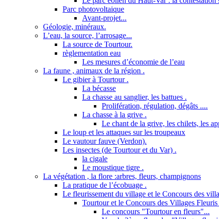
Le parc éolien du Haut-Var : la contestation s
Parc photovoltaique
Avant-projet...
Géologie, minéraux.
L’eau, la source, l’arrosage...
La source de Tourtour.
règlementation eau
Les mesures d’économie de l’eau
La faune , animaux de la région .
Le gibier à Tourtour .
La bécasse
La chasse au sanglier, les battues .
Prolifération, régulation, dégâts ....
La chasse à la grive .
Le chant de la grive, les chilets, les a
Le loup et les attaques sur les troupeaux
Le vautour fauve (Verdon).
Les insectes (de Tourtour et du Var) .
la cigale
Le moustique tigre .
La végétation , la flore :arbres, fleurs, champignons
La pratique de l’écobuage .
Le fleurissement du village et le Concours des villa
Tourtour et le Concours des Villages Fleuris 
Le concours "Tourtour en fleurs"...