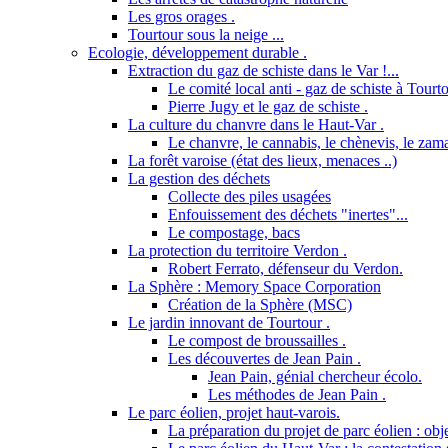
Les gros orages .
Tourtour sous la neige ...
Ecologie, développement durable .
Extraction du gaz de schiste dans le Var !...
Le comité local anti - gaz de schiste à Tourto
Pierre Jugy et le gaz de schiste .
La culture du chanvre dans le Haut-Var .
Le chanvre, le cannabis, le chènevis, le zama
La forêt varoise (état des lieux, menaces ..)
La gestion des déchets
Collecte des piles usagées
Enfouissement des déchets "inertes"...
Le compostage, bacs
La protection du territoire Verdon .
Robert Ferrato, défenseur du Verdon.
La Sphère : Memory Space Corporation
Création de la Sphère (MSC)
Le jardin innovant de Tourtour .
Le compost de broussailles .
Les découvertes de Jean Pain .
Jean Pain, génial chercheur écolo.
Les méthodes de Jean Pain .
Le parc éolien, projet haut-varois.
La préparation du projet de parc éolien : obje