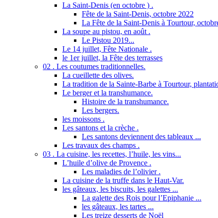
La Saint-Denis (en octobre ) .
Fête de la Saint-Denis, octobre 2022
La Fête de la Saint-Denis à Tourtour, octob
La soupe au pistou, en août .
Le Pistou 2019...
Le 14 juillet, Fête Nationale .
le 1er juillet, la Fête des terrasses
02 . Les coutumes traditionnelles.
La cueillette des olives.
La tradition de la Sainte-Barbe à Tourtour, plantatio
Le berger et la transhumance.
Histoire de la transhumance.
Les bergers.
les moissons .
Les santons et la crèche .
Les santons deviennent des tableaux ...
Les travaux des champs .
03 . La cuisine, les recettes, l’huile, les vins...
L’huile d’olive de Provence .
Les maladies de l’olivier .
La cuisine de la truffe dans le Haut-Var.
les gâteaux, les biscuits, les galettes ...
La galette des Rois pour l’Epiphanie ...
les gâteaux, les tartes ...
Les treize desserts de Noël