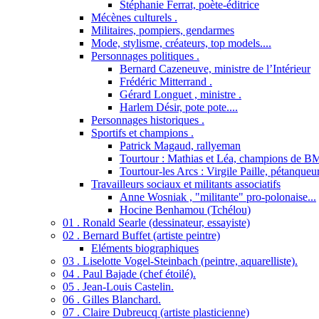
Stéphanie Ferrat, poète-éditrice
Mécènes culturels .
Militaires, pompiers, gendarmes
Mode, stylisme, créateurs, top models....
Personnages politiques .
Bernard Cazeneuve, ministre de l’Intérieur
Frédéric Mitterrand .
Gérard Longuet , ministre .
Harlem Désir, pote pote....
Personnages historiques .
Sportifs et champions .
Patrick Magaud, rallyeman
Tourtour : Mathias et Léa, champions de B
Tourtour-les Arcs : Virgile Paille, pétanqueu
Travailleurs sociaux et militants associatifs
Anne Wosniak , "militante" pro-polonaise...
Hocine Benhamou (Tchélou)
01 . Ronald Searle (dessinateur, essayiste)
02 . Bernard Buffet (artiste peintre)
Eléments biographiques
03 . Liselotte Vogel-Steinbach (peintre, aquarelliste).
04 . Paul Bajade (chef étoilé).
05 . Jean-Louis Castelin.
06 . Gilles Blanchard.
07 . Claire Dubreucq (artiste plasticienne)