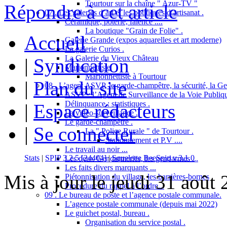
Tourtour sur la chaîne " Azur-TV "
Répondre à cet article
07 . Les galeries d’art et les boutiques d’artisanat .
Céramique, poterie, faïence ....
La boutique "Grain de Folie" .
Accueil
Galerie Grande (expos aquarelles et art moderne)
La galerie Curios .
La Galerie du Vieux Château
|
Syndication
Marionnettiste
Marionnettiste à Tourtour
|
Plan du site
08 . L’agent ASVP, le garde-champêtre, la sécurité, la Gend
ASVP : l’Agent de Surveillance de la Voie Publiq
Délinquance : statistiques .
|
Espace rédacteurs
La vidéo-surveillance .
Le garde-champêtre .
|
Se connecter
La " Police Rurale " de Tourtour .
Stationnement et P.V ....
Le travail au noir ...
Stats
|
SPIP 3.2.5 [24404]
|
Squelette BeeSpip v.3.1.0
Les deux Gendarmeries, les gendarmes ...
Les faits divers marquants ...
Mis à jour le jeudi 31 août
Piétonnisation du village, les barrières-bornes
Procédure du rappel à l’ordre...
09 . Le bureau de poste et l’agence postale communale.
L’agence postale communale (depuis mai 2022)
Le guichet postal, bureau .
Organisation du service postal .