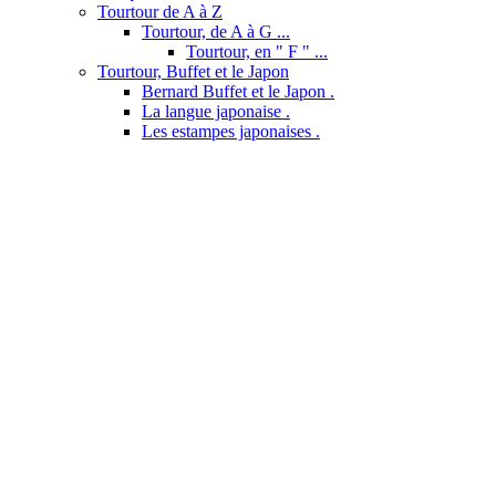
Tourtour de A à Z
Tourtour, de A à G ...
Tourtour, en " F " ...
Tourtour, Buffet et le Japon
Bernard Buffet et le Japon .
La langue japonaise .
Les estampes japonaises .