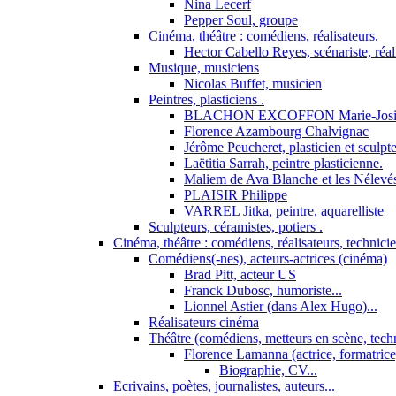
Nina Lecerf
Pepper Soul, groupe
Cinéma, théâtre : comédiens, réalisateurs.
Hector Cabello Reyes, scénariste, réal
Musique, musiciens
Nicolas Buffet, musicien
Peintres, plasticiens .
BLACHON EXCOFFON Marie-Josi
Florence Azambourg Chalvignac
Jérôme Peucheret, plasticien et sculpt
Laëtitia Sarrah, peintre plasticienne.
Maliem de Ava Blanche et les Nélevé
PLAISIR Philippe
VARREL Jitka, peintre, aquarelliste
Sculpteurs, céramistes, potiers .
Cinéma, théâtre : comédiens, réalisateurs, technici
Comédiens(-nes), acteurs-actrices (cinéma)
Brad Pitt, acteur US
Franck Dubosc, humoriste...
Lionnel Astier (dans Alex Hugo)...
Réalisateurs cinéma
Théâtre (comédiens, metteurs en scène, tech
Florence Lamanna (actrice, formatrice,
Biographie, CV...
Ecrivains, poètes, journalistes, auteurs...