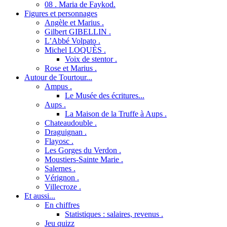
08 . Maria de Faykod.
Figures et personnages
Angèle et Marius .
Gilbert GIBELLIN .
L’Abbé Volpato .
Michel LOQUÈS .
Voix de stentor .
Rose et Marius .
Autour de Tourtour...
Ampus .
Le Musée des écritures...
Aups .
La Maison de la Truffe à Aups .
Chateaudouble .
Draguignan .
Flayosc .
Les Gorges du Verdon .
Moustiers-Sainte Marie .
Salernes .
Vérignon .
Villecroze .
Et aussi...
En chiffres
Statistiques : salaires, revenus .
Jeu quizz