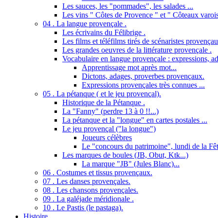
Les sauces, les "pommades", les salades ...
Les vins " Côtes de Provence " et " Côteaux varois
04 . La langue provençale .
Les écrivains du Félibrige .
Les films et téléfilms tirés de scénaristes provençau
Les grandes oeuvres de la littérature provençale .
Vocabulaire en langue provençale : expressions, ad
Apprentissage mot après mot...
Dictons, adages, proverbes provençaux.
Expressions provençales très connues ...
05 . La pétanque ( et le jeu provençal).
Historique de la Pétanque .
La "Fanny" (perdre 13 à 0 !!...)
La pétanque et la "longue" en cartes postales ...
Le jeu provençal ("la longue")
Joueurs célèbres
Le "concours du patrimoine", lundi de la Fêt
Les marques de boules (JB, Obut, Ktk...)
La marque "JB" (Jules Blanc)...
06 . Costumes et tissus provençaux.
07 . Les danses provençales.
08 . Les chansons provençales.
09 . La galéjade méridionale .
10 . Le Pastis (le pastaga).
Histoire