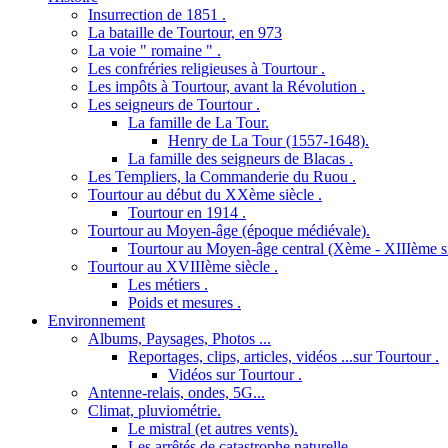
Insurrection de 1851 .
La bataille de Tourtour, en 973
La voie " romaine " .
Les confréries religieuses à Tourtour .
Les impôts à Tourtour, avant la Révolution .
Les seigneurs de Tourtour .
La famille de La Tour.
Henry de La Tour (1557-1648).
La famille des seigneurs de Blacas .
Les Templiers, la Commanderie du Ruou .
Tourtour au début du XXème siècle .
Tourtour en 1914 .
Tourtour au Moyen-âge (époque médiévale).
Tourtour au Moyen-âge central (Xème - XIIIème si
Tourtour au XVIIIème siècle .
Les métiers .
Poids et mesures .
Environnement
Albums, Paysages, Photos ...
Reportages, clips, articles, vidéos ...sur Tourtour .
Vidéos sur Tourtour .
Antenne-relais, ondes, 5G...
Climat, pluviométrie.
Le mistral (et autres vents).
Les arrêtés de catastrophe naturelle