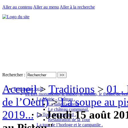
Aller au contenu
Aller au menu
Aller à la recherche
Rechercher :
Accueil
>
Traditions
>
01 . 
Patrimoine local
01 Les monuments, le musée, le moulin, le théâtre de ver
de l’Oeuf)
>
La soupe au pis
La Mairie - Château .
La salle Escarelle
Le château communal.
2019...
>
Jeudi 15 août 20
La Tour de Grimaud .
Restauration de la Tour
au Pistou"
La tour de l’horloge et le campanile .