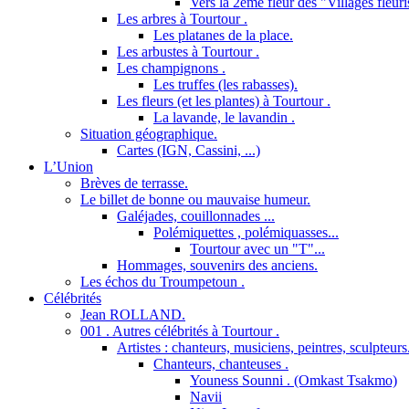
Vers la 2ème fleur des "Villages fleuri
Les arbres à Tourtour .
Les platanes de la place.
Les arbustes à Tourtour .
Les champignons .
Les truffes (les rabasses).
Les fleurs (et les plantes) à Tourtour .
La lavande, le lavandin .
Situation géographique.
Cartes (IGN, Cassini, ...)
L’Union
Brèves de terrasse.
Le billet de bonne ou mauvaise humeur.
Galéjades, couillonnades ...
Polémiquettes , polémiquasses...
Tourtour avec un "T"...
Hommages, souvenirs des anciens.
Les échos du Troumpetoun .
Célébrités
Jean ROLLAND.
001 . Autres célébrités à Tourtour .
Artistes : chanteurs, musiciens, peintres, sculpteurs
Chanteurs, chanteuses .
Youness Sounni . (Omkast Tsakmo)
Navii