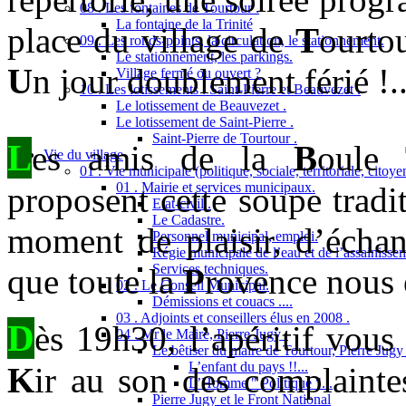
08 . Les fontaines de Tourtour .
La fontaine de la Trinité
place du village de
T
ourtou
09 . Les ronds-points, la circulation, le stationnement.
Le stationnement, les parkings.
U
n jour doublement férié !..
Village fermé ou ouvert ?
10 . Les lotissements : Saint-Pierre et Beauvezet .
Le lotissement de Beauvezet .
Le lotissement de Saint-Pierre .
Saint-Pierre de Tourtour .
L
es amis de la
B
oule
Vie du village
01 . Vie municipale (politique, sociale, territoriale, citoy
01 . Mairie et services municipaux.
proposent cette soupe tradi
Etat-civil .
Le Cadastre.
moment de plaisir, d’échan
Personnel municipal, emploi.
Régie municipale de l’eau et de l’assainisse
Services techniques.
que toute la
P
rovence nous 
02 . Le Conseil Municipal.
Démissions et couacs ....
03 . Adjoints et conseillers élus en 2008 .
D
ès 19h30, l’apéritif vous
04 . Mr le Maire, Pierre Jugy .
Le bêtiser du maire de Tourtour, Pierre Jugy .
L’enfant du pays !!...
K
ir au son des complaint
L’Homme " Politique "...
Pierre Jugy et le Front National